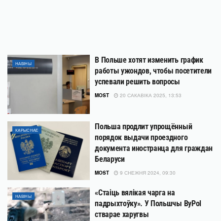
В Польше хотят изменить график
НАВІНЫ
работы ужондов, чтобы посетители
успевали решить вопросы
MOST
20 САКАВІКА 2025, 13:53
Польша продлит упрощённый
КАРЫСНАЕ
порядок выдачи проездного
документа иностранца для граждан
Беларуси
MOST
9 СНЕЖНЯ 2024, 09:30
«Стаіць вялікая чарга на
НАВІНЫ
падрыхтоўку». У Польшчы ByPol
стварае харугвы