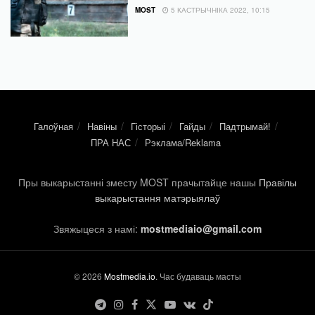
MOST
5 КАСТРЫЧНІКА 2022, 10:15
Галоўная
Навіны
Гісторыі
Гайды
Падтрымай!
ПРА НАС
Рэклама/Reklama
Пры выкарыстанні зместу MOST прачытайце нашы
Правілы
выкарыстання матэрыялаў
Звяжыцеся з намі:
mostmediaio@gmail.com
© 2026
Mostmedia.io
. Час будаваць масты