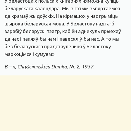
У беластоцкіх польскіх кнігарнях няможна купіць
беларускага календара. Мы з гэтым зьвяртаемся
да крамаў жыдоўскіх. На кірмашох у нас грыміць
шырока беларуская мова. У Беластоку надта-б
зарабіў беларускі тэатр, каб ён аднекуль прыехаў
да нас і папяяў-бы нам і павесяліў-бы нас. А то мы
без беларускага прадстаўленьня ў Беластоку
маркоцімся і сумуем».
B – n, Chryścijanskaja Dumka, Nr. 2, 1937.