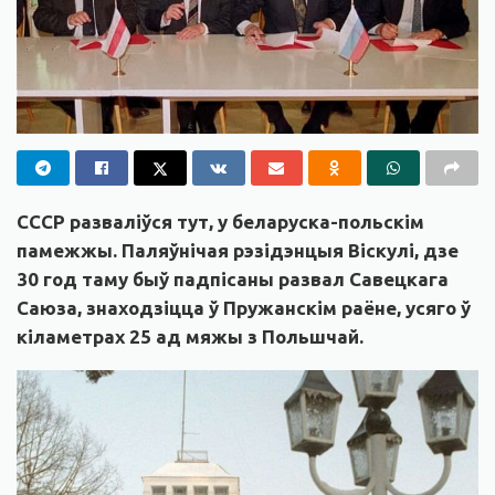
СССР разваліўся тут, у беларуска-польскім
памежжы. Паляўнічая рэзідэнцыя Віскулі, дзе
30 год таму быў падпісаны развал Савецкага
Саюза, знаходзіцца ў Пружанскім раёне, усяго ў
кіламетрах 25 ад мяжы з Польшчай.