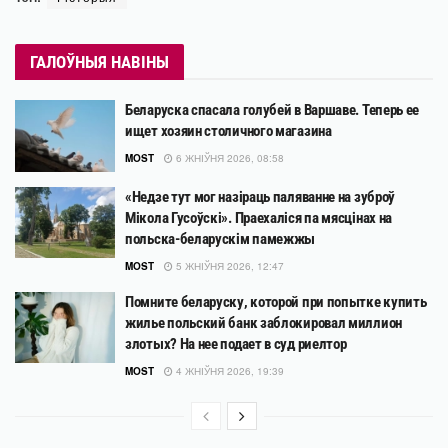
ГАЛОЎНЫЯ НАВІНЫ
Беларуска спасала голубей в Варшаве. Теперь ее
ищет хозяин столичного магазина
MOST
6 ЖНІЎНЯ 2026, 08:58
«Недзе тут мог назіраць паляванне на зуброў
Мікола Гусоўскі». Праехаліся па мясцінах на
польска-беларускім памежжы
MOST
5 ЖНІЎНЯ 2026, 12:47
Помните беларуску, которой при попытке купить
жилье польский банк заблокировал миллион
злотых? На нее подает в суд риелтор
MOST
4 ЖНІЎНЯ 2026, 19:39