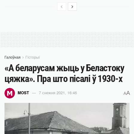
Галоўная
Гісторыі
«А беларусам жыць у Беластоку
цяжка». Пра што пісалі ў 1930-х
A
MOST
7 снежня 2021, 16:46
A