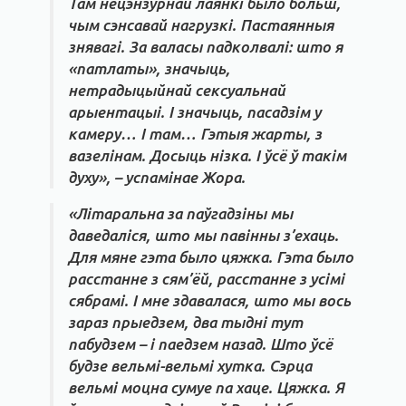
Там нецэнзурнай лаянкі было больш,
чым сэнсавай нагрузкі. Пастаянныя
знявагі. За валасы падколвалі: што я
«патлаты», значыць,
нетрадыцыйнай сексуальнай
арыентацыі. І значыць, пасадзім у
камеру… І там… Гэтыя жарты, з
вазелінам. Досыць нізка. І ўсё ў такім
духу», – успамінае Жора.
«Літаральна за паўгадзіны мы
даведаліся, што мы павінны з’ехаць.
Для мяне гэта было цяжка. Гэта было
расcтанне з сям’ёй, расcтанне з усімі
сябрамі. І мне здавалася, што мы вось
зараз прыедзем, два тыдні тут
пабудзем – і паедзем назад. Што ўсё
будзе вельмі-вельмі хутка. Сэрца
вельмі моцна сумуе па хаце. Цяжка. Я