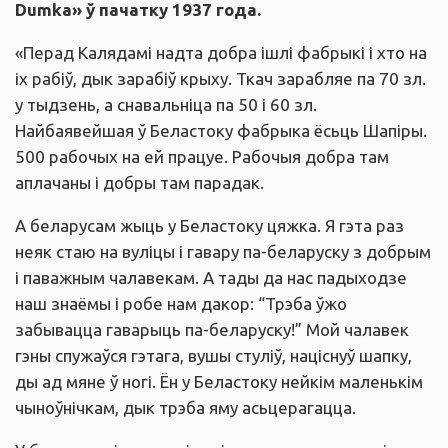
Dumka» ў пачатку 1937 года.
«Перад Калядамі надта добра ішлі фабрыкі і хто на
іх рабіў, дык зарабіў крыху. Ткач зарабляе па 70 зл.
у тыдзень, а снавальніца па 50 і 60 зл.
Найбаявейшая ў Беластоку фабрыка ёсьць Шапіры.
500 рабочых на ей працуе. Рабочыя добра там
аплачаны і добры там парадак.
А беларусам жыць у Беластоку цяжка. Я гэта раз
неяк стаю на вуліцы і гавару па-беларуску з добрым
і паважным чалавекам. А тады да нас падыходзе
наш знаёмы і робе нам дакор: “Трэба ўжо
забывацца гаварыць па-беларуску!” Мой чалавек
гэны спужаўся гэтага, вушы стуліў, націснуў шапку,
ды ад мяне ў ногі. Ён у Беластоку нейкім маленькім
чыноўнічкам, дык трэба яму асьцерагацца.