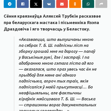
Сёння краязнаўца Аляксей Трубкін расказвае
пра беларускага мастака і пісьменніка Язэпа
Драздовіча і яго творчасць у Беластоку.
«Аказваецца, што выпушчаны мною
па сябрах Т. Б. Ш. падпісны ліст на
зборку грошай мне на дарогу — папаў
у Васькіныя рукі, дзе і застраў. І па
адабранню мною гэтага ліста ад яго
— аказалася, што праз увесь час ён не
прыдбаў для мяне ані аднаго
падпісчыка, апроч тых траіх, якія
падпісаліся ў маёй прысутнасці… Бо
неафіцыяльны, але фактычны
кіраўнік мяйсцовага Т. Б. Ш. — Васька
— страшэнны вораг дакументальных
грашовых справаздач…»