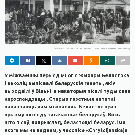
Рынак Касцюшкі ў Беластоку, міжваенны перыяд.
У міжваенны перыяд многія жыхары Беластока
і ваколіц выпісвалі беларускія газеты, якія
выходзілі ў Вільні, а некаторыя пісалі туды свае
карэспандэнцыі. Старыя газетныя нататкі
паказваюць нам міжваенны Беласток праз
прызму погляду тагачасных беларусаў. Вось
што пісаў, напрыклад, беластоцкі беларус, імя
якога мы не ведаем, у часопісе «Chryścijanskaja