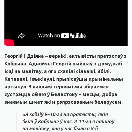
Георгій і Дзіяна – вернікі, актывісты пратэстаў з
Кобрына. Аднойчы Георгій выйшаў з дому, каб
ісці на малітву, а яго схапілі сілавікі. Збілі.
Катавалі. І выкінулі, прыпісаўшы крымінальны
артыкул. З нашымі героямі мы збіраемся
сустрэцца сёння ў Беластоку – месцы, добра
знаёмым шмат якім рэпрэсаваным беларусам.
«Я хадзіў 9–10-га на пратэсты, якія
былі ў Кобрыне ў нас. А 11-га я пайшоў
на малітву, яна ў нас была а 8-й