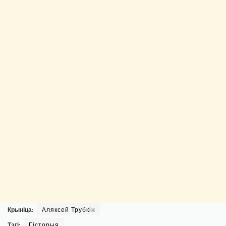
Крыніца:
Аляксей Трубкін
Тэгі:
Гісторыя