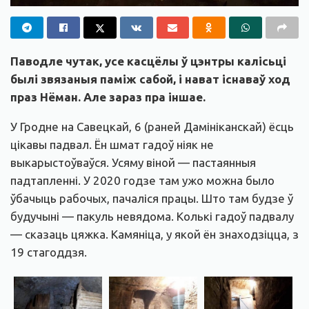
Паводле чутак, усе касцёлы ў цэнтры калісьці
былі звязаныя паміж сабой, і нават існаваў ход
праз Нёман. Але зараз пра іншае.
У Гродне на Савецкай, 6 (раней Дамініканскай) ёсць
цікавы падвал. Ён шмат гадоў ніяк не
выкарыстоўваўся. Усяму віной — пастаянныя
падтапленні. У 2020 годзе там ужо можна было
ўбачыць рабочых, пачаліся працы. Што там будзе ў
будучыні — пакуль невядома. Колькі гадоў падвалу
— сказаць цяжка. Камяніца, у якой ён знаходзіцца, з
19 стагоддзя.