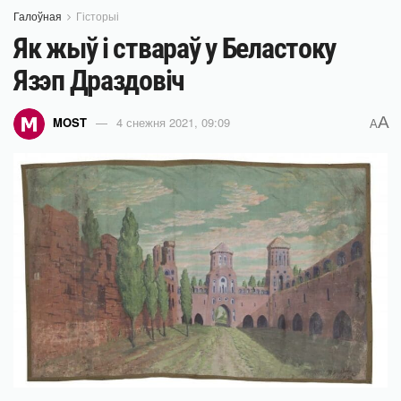
Галоўная
Гісторыі
Як жыў і ствараў у Беластоку
Язэп Драздовіч
A
MOST
4 снежня 2021, 09:09
A