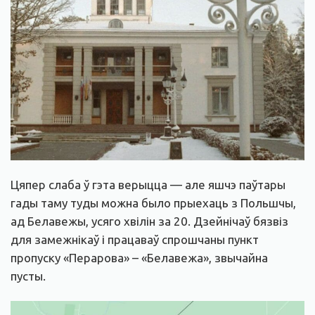
Цяпер слаба ў гэта верыцца — але яшчэ паўтары
гады таму туды можна было прыехаць з Польшчы,
ад Белавежы, усяго хвілін за 20. Дзейнічаў бязвіз
для замежнікаў і працаваў спрошчаны пункт
пропуску «Перарова» – «Белавежа», звычайна
пусты.