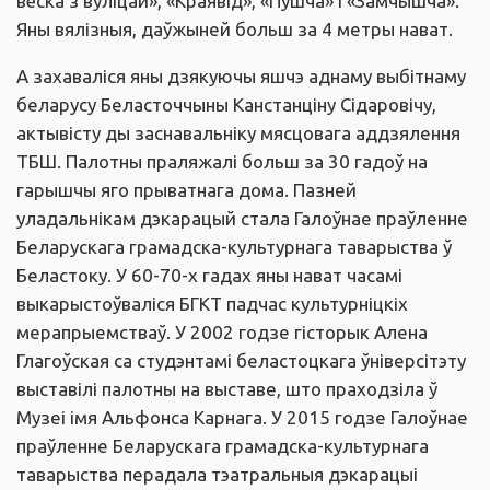
вёска з вуліцай», «Краявід», «Пушча» і «Замчышча».
Яны вялізныя, даўжыней больш за 4 метры нават.
А захаваліся яны дзякуючы яшчэ аднаму выбітнаму
беларусу Беласточчыны Канстанціну Сідаровічу,
актывісту ды заснавальніку мясцовага аддзялення
ТБШ. Палотны праляжалі больш за 30 гадоў на
гарышчы яго прыватнага дома. Пазней
уладальнікам дэкарацый стала Галоўнае праўленне
Беларускага грамадска-культурнага таварыства ў
Беластоку. У 60-70-х гадах яны нават часамі
выкарыстоўваліся БГКТ падчас культурніцкіх
мерапрыемстваў. У 2002 годзе гісторык Алена
Глагоўская са студэнтамі беластоцкага ўніверсітэту
выставілі палотны на выставе, што праходзіла ў
Музеі імя Альфонса Карнага. У 2015 годзе Галоўнае
праўленне Беларускага грамадска-культурнага
таварыства перадала тэатральныя дэкарацыі