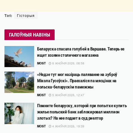
Тэгі:
Гісторыя
ГАЛОЎНЫЯ НАВІНЫ
Беларуска спасала голубей в Варшаве. Теперь ее
ищет хозяин столичного магазина
MOST
6 ЖНІЎНЯ 2026, 08:58
«Недзе тут мог назіраць паляванне на зуброў
Мікола Гусоўскі». Праехаліся па мясцінах на
польска-беларускім памежжы
MOST
5 ЖНІЎНЯ 2026, 12:47
Помните беларуску, которой при попытке купить
жилье польский банк заблокировал миллион
злотых? На нее подает в суд риелтор
MOST
4 ЖНІЎНЯ 2026, 19:39