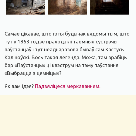
Самае цікавае, што гэты будынак вядомы тым, што
тут у 1863 годзе праходзілі таемныя сустрэчы
паўстанцаў і тут неаднаразова бываў сам Кастусь
Каліноўскі. Вось такая легенда. Можа, там зрабiць
бар «Паўстанцы» цi квэструм на тэму паўстання
«Выбрацца з цямніцы»?
Як вам ідэя?
Падзяліцеся меркаваннем.