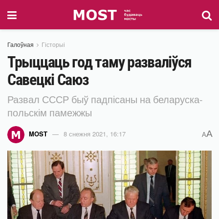
Галоўная
Гісторыі
Трыццаць год таму разваліўся
Савецкі Саюз
Развал СССР быў падпісаны на беларуска-
польскім памежжы
A
MOST
8 снежня 2021, 16:17
A