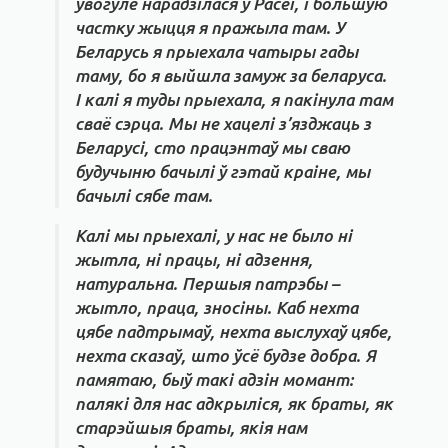
ўвогуле нарадзілася ў Расеі, і большую
частку жыцця я пражыла там. У
Беларусь я прыехала чатыры гады
таму, бо я выйшла замуж за беларуса.
І калі я туды прыехала, я пакінула там
сваё сэрца. Мы не хацелі з’язджаць з
Беларусі, сто працэнтаў мы сваю
будучыню бачылі ў гэтай краіне, мы
бачылі сябе там.
Калі мы прыехалі, у нас не было ні
жытла, ні працы, ні адзення,
натуральна. Першыя патрэбы –
жытло, праца, зносіны. Каб нехта
цябе падтрымаў, нехта выслухаў цябе,
нехта сказаў, што ўсё будзе добра. Я
памятаю, быў такі адзін момант:
палякі для нас адкрыліся, як браты, як
старэйшыя браты, якія нам