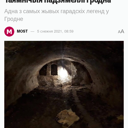
Адна з самых жывых гарадскіх легенд у
Гродне
A
MOST
5 снежня 2021, 08:59
A