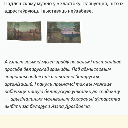
Падляшскаму музею ў Беластоку. Плануецца, што іх
адрэстаўруюць і выставяць неўзабаве.
А гэтыя здымкі музей зрабіў па вельмі настойлівай
просьбе беларускай грамады. Пад адмысловым
зваротам падпісаліся некалькі беларускіх
арганізацый. І пакуль прынамсі так вы можаце
пабачыць нашую беларускую унікальную спадчыну
— арыгінальныя маляваныя дэкарацыі аўтарства
выбітнага беларуса Язэпа Драздовіча.