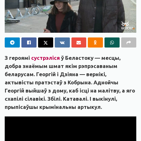
З героямі
сустрэліся
ў Беластоку — месцы,
добра знаёмым шмат якім рэпрэсаваным
беларусам. Георгій і Дзіяна — вернікі,
актывісты пратэстаў з Кобрына. Аднойчы
Георгій выйшаў з дому, каб ісці на малітву, а яго
схапілі сілавікі. Збілі. Катавалі. І выкінулі,
прыпісаўшы крымінальны артыкул.