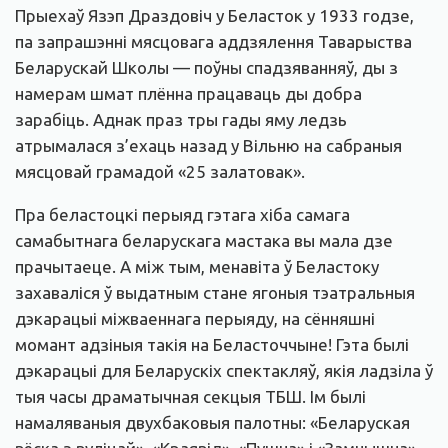
Прыехаў Язэп Драздовіч у Беласток у 1933 годзе,
па запрашэнні мясцовага аддзялення Таварыства
Беларускай Школы — поўны спадзяванняў, ды з
намерам шмат плённа працаваць ды добра
зарабіць. Аднак праз тры гады яму ледзь
атрымалася з’ехаць назад у Вільню на сабраныя
мясцовай грамадой «25 залатовак».
Пра беластоцкі перыяд гэтага хіба самага
самабытнага беларускага мастака вы мала дзе
прачытаеце. А між тым, менавіта ў Беластоку
захаваліся ў выдатным стане ягоныя тэатральныя
дэкарацыі міжваеннага перыяду, на сённяшні
момант адзіныя такія на Беласточчыне! Гэта былі
дэкарацыі для Беларускіх спектакляў, якія ладзіла ў
тыя часы драматычная секцыя ТБШ. Ім былі
намаляваныя двухбаковыя палотны: «Беларуская