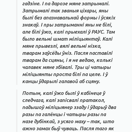
гадзіне. І па дарозе мяне затрымалі.
Затрымалі так званыя ціхары, яны
былі без апазнавальнай формы і ўсякіх
знакаў. І пры затрыманні яны не білі,
але білі ўжо, калі прыехалі ў РАУС. Там
было вельмі шмат міліцыянтаў. Калі
мяне прывезлі, вялі вельмі нізка,
тварам заўсёды ўніз. Пасля паставілі
тварам да сцяны, і я не ведаю, колькі
чалавек мяне збівалі. Тры ці чатыры
міліцыянты проста білі па целе. І ў
канцы ўдарылі галавой аб сцяну.
Потым, калі ўжо былі ў кабінеце ў
следчага, калі запісвалі пратакол,
падышоў міліцыянер ззаду і ўдарыў два
разы па галёнцы і чатыры разы па
назе дубінкай, з усяго маху – так, што
ажно замах быў чуваць. Пасля таго як