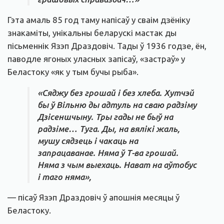
Гэта амаль 85 год таму напісаў у сваім дзёніку
знакаміты, унікальны беларускі мастак ды
пісьменнік Язэп Драздовіч. Тады ў 1936 годзе, ён,
паводле ягоных уласных запісаў, «застраў» у
Беластоку «як у тым бучы рыба».
«Сяджу без грошай і без хлеба. Хутчэй
бы ў Вільню ды адтуль на сваю радзіму
Дзісеншчыну. Тры гады не быў на
радзіме… Туга. Ды, на вялікі жаль,
мушу сядзець і чакаць на
запрацаванае. Няма ў Т-ва грошай.
Няма з чым выехаць. Нават на аўтобус
і таго няма»,
— пісаў Язэп Драздовіч ў апошнія месяцы ў
Беластоку.