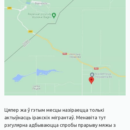
Цяпер жа ў гэтым месцы назіраецца толькі
актыўнасць іракскіх мігрантаў. Менавіта тут
рэгулярна адбываюцца спробы прарыву мяжы з