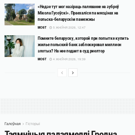
«Недзе тут мог назіраць паляванне на зуброў
Мікола Гусоўскі». Праехаліся па мясцінах на
польска-беларускім памежжы
MOST
5 ЖНІЎНЯ 2026, 12:47
Помните беларуску, которой при попытке купить
жилье польский банк заблокировал миллион
злотых? На нее подает в суд риелтор
MOST
4 ЖНІЎНЯ 2026, 19:39
Галоўная
Гісторыі
Таямнічыя падзямеллі Гродна