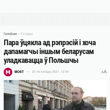
Галоўная
Гісторыі
Пара ўцякла ад рэпрэсій і хоча
дапамагчы іншым беларусам
уладкавацца ў Польшчы
A
MOST
25 лістапада 2021, 12:54
A