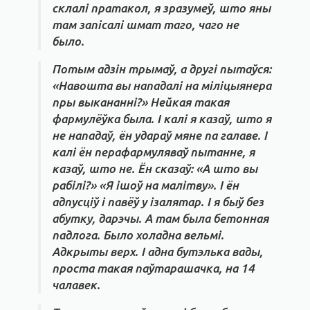
склалі пратакол, я зразумеў, што яны
там запісалі шмат таго, чаго не
было.
Потым адзін трымаў, а другі пытаўся:
«Навошта вы нападалі на міліцыянера
пры выкананні?» Нейкая такая
фармулёўка была. І калі я казаў, што я
не нападаў, ён удараў мяне па галаве. І
калі ён перафармуляваў пытанне, я
казаў, што не. Ён сказаў: «А што вы
рабілі?» «Я ішоў на малітву». І ён
адпусціў і павёў у ізалятар. І я быў без
абутку, дарэчы. А там была бетонная
падлога. Было холадна вельмі.
Адкрыты верх. І адна бутэлька вады,
проста такая паўтарашачка, на 14
чалавек.