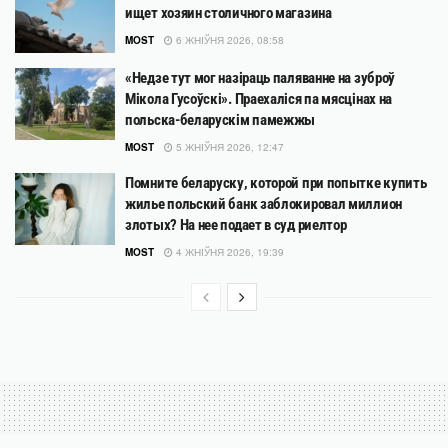
ищет хозяин столичного магазина
MOST
6 ЖНІЎНЯ 2026, 08:58
«Недзе тут мог назіраць паляванне на зуброў
Мікола Гусоўскі». Праехаліся па мясцінах на
польска-беларускім памежжы
MOST
5 ЖНІЎНЯ 2026, 12:47
Помните беларуску, которой при попытке купить
жилье польский банк заблокировал миллион
злотых? На нее подает в суд риелтор
MOST
4 ЖНІЎНЯ 2026, 19:39