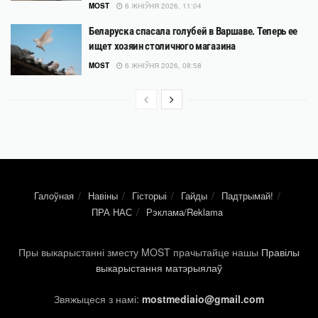
MOST
6 ЖНІЎНЯ 2026, 11:04
Беларуска спасала голубей в Варшаве. Теперь ее
ищет хозяин столичного магазина
MOST
6 ЖНІЎНЯ 2026, 08:58
Галоўная
Навіны
Гісторыі
Гайды
Падтрымай!
ПРА НАС
Рэклама/Reklama
Пры выкарыстанні зместу MOST прачытайце нашы
Правілы
выкарыстання матэрыялаў
Звяжыцеся з намі:
mostmediaio@gmail.com