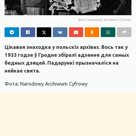
Фота: Narodowy Archiwum Cyfrowy
Цікавая знаходка у польскіх архівах. Вось так у
1933 годзе ў Гродне збіралі адзенне для самых
бедных дзяцей. Падарункі прызначаліся на
нейкае свята.
Фота: Narodowy Archiwum Cyfrowy