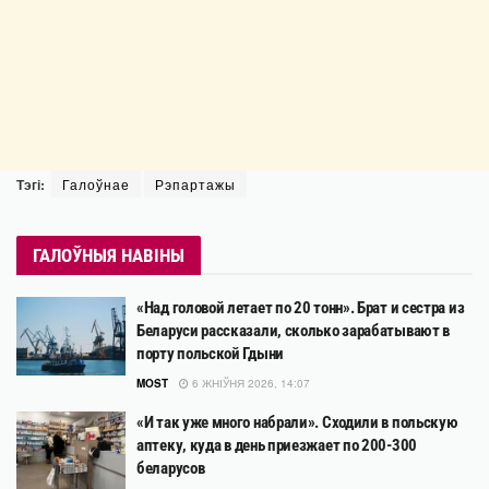
Тэгі:
Галоўнае
Рэпартажы
ГАЛОЎНЫЯ НАВІНЫ
«Над головой летает по 20 тонн». Брат и сестра из
Беларуси рассказали, сколько зарабатывают в
порту польской Гдыни
MOST
6 ЖНІЎНЯ 2026, 14:07
«И так уже много набрали». Сходили в польскую
аптеку, куда в день приезжает по 200-300
беларусов