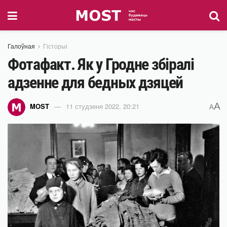
Галоўная
Гісторыі
Фотафакт. Як у Гродне збіралі
адзенне для бедных дзяцей
A
MOST
11 студзеня 2022, 20:21
A