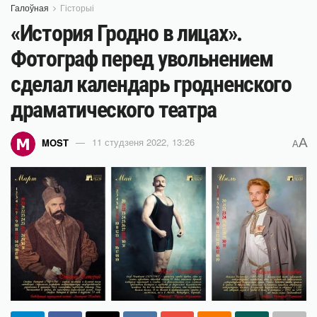
Галоўная
Гісторыі
«История Гродно в лицах».
Фотограф перед увольнением
сделал календарь гродненского
драматического театра
A
MOST
11 студзеня 2022, 13:26
A