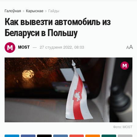
Галоўная
Карыснае
Гайды
Как вывезти автомобиль из
Беларуси в Польшу
A
MOST
27 студзеня 2022, 08:03
A
Фото: MOST