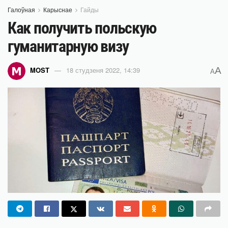
Галоўная
Карыснае
Гайды
Как получить польскую
гуманитарную визу
A
MOST
18 студзеня 2022, 14:39
A