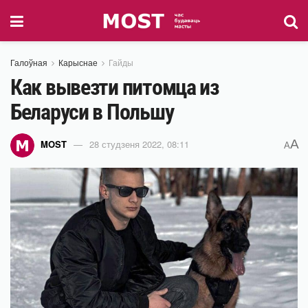
Галоўная
Карыснае
Гайды
Как вывезти питомца из
Беларуси в Польшу
A
MOST
28 студзеня 2022, 08:11
A