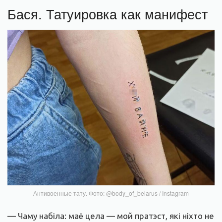
Бася. Татуировка как манифест
Антивоенные тату. Фото: @body_of_belarus / Instagram
— Чаму набіла: маё цела — мой пратэст, які ніхто не