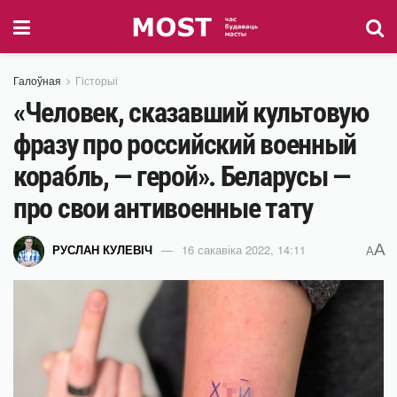
Галоўная
Гісторыі
«Человек, сказавший культовую
фразу про российский военный
корабль, — герой». Беларусы —
про свои антивоенные тату
A
РУСЛАН КУЛЕВІЧ
16 сакавіка 2022, 14:11
A