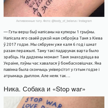
Антивоенные тату. Фото: @body_of_belarus / Instagram
— Гэты верш быў напісаны на купюры 1 грыўны.
Напісала яго сваёй рукой мая сяброўка Таня з Кіева
ў 2017 годзе. Мы сябруем уже каля 6 год і шмат
разам перажылі. Таму такі падарунак варта было
зрабіць. На дадзены момант Таня знаходзіцца ва
Украiне, пэўны час хавалася ў бомбасховішчах. Яна
павінна была скончыць універсітэт у гэтым годзе і
атрымаць дыплом. Але неяк так…
Ника. Собака и «Stop war»