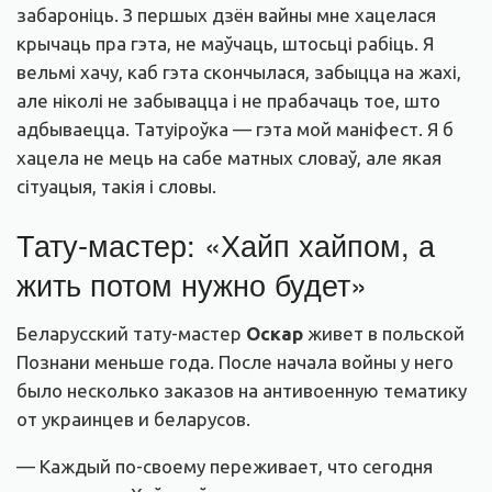
забароніць. З першых дзён вайны мне хацелася
крычаць пра гэта, не маўчаць, штосьці рабіць. Я
вельмі хачу, каб гэта скончылася, забыцца на жахі,
але ніколі не забывацца і не прабачаць тое, што
адбываецца. Татуіроўка — гэта мой маніфест. Я б
хацела не мець на сабе матных словаў, але якая
сітуацыя, такія і словы.
Тату-мастер: «Хайп хайпом, а
жить потом нужно будет»
Беларусский тату-мастер
Оскар
живет в польской
Познани меньше года. После начала войны у него
было несколько заказов на антивоенную тематику
от украинцев и беларусов.
— Каждый по-своему переживает, что сегодня