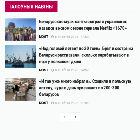
ГАЛОЎНЫЯ НАВІНЫ
Беларусские музыканты сыграли украинских
казаков в новом сезоне сериала Netflix «1670»
MOST
6 ЖНІЎНЯ 2026, 17:50
«Над головой летает по 20 тонн». Брат и сестра из
Беларуси рассказали, сколько зарабатывают в
порту польской Гдыни
MOST
6 ЖНІЎНЯ 2026, 14:07
«И так уже много набрали». Сходили в польскую
аптеку, куда в день приезжает по 200-300
беларусов
MOST
6 ЖНІЎНЯ 2026, 11:04