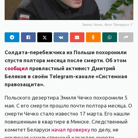
Эмиль Чечко. Фото "Беларусь 1"
Солдата-перебежчика из Польши похоронили
спустя полтора месяца после смерти. Об этом
сообщил
провластный активист Дмитрий
Беляков в своём Telegram-канале «Системная
правозащита».
Польского дезертира Эмиля Чечко похоронили 5
мая. С его смерти прошло почти полтора месяца. О
смерти Чечко стало известно 17 марта. Его нашли
повешенным в квартире в Минске. Следственный
комитет Беларуси
начал проверку
по делу, не
исключая насильственный характер смерти