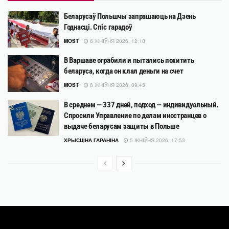
Беларусаў Польшчы запрашаюць на Дзень
Годнасці. Спіс гарадоў
MOST
6 ЖНІЎНЯ 2026, 12:10
В Варшаве ограбили и пытались похитить
беларуса, когда он клал деньги на счет
MOST
6 ЖНІЎНЯ 2026, 09:45
В среднем — 337 дней, подход — индивидуальный.
Спросили Управление по делам иностранцев о
выдаче беларусам защиты в Польше
ХРЫСЦІНА ГАРАНІНА
5 ЖНІЎНЯ 2026, 17:53