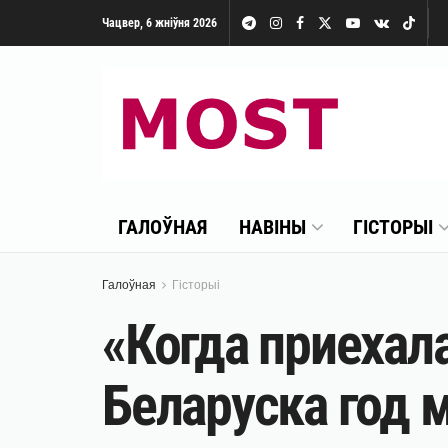
Чацвер, 6 жніўня 2026
ГАЛОЎНАЯ
НАВІНЫ
ГІСТОРЫІ
Галоўная
Гісторыі
«Когда приехала
Беларуска год 