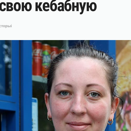
 свою кебабную
сторыі