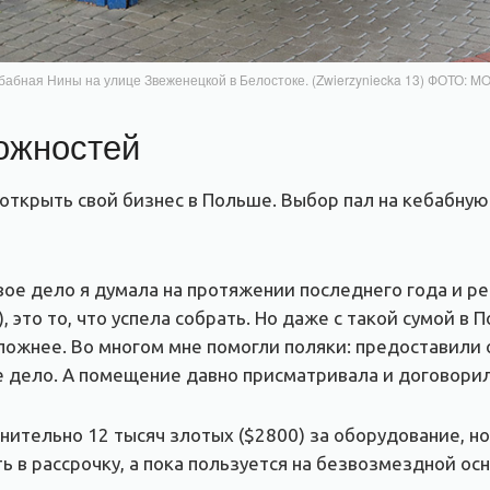
бабная Нины на улице Звеженецкой в Белостоке. (Zwierzyniecka 13) ФОТО: M
ожностей
открыть свой бизнес в Польше. Выбор пал на кебабную
вое дело я думала на протяжении последнего года и ре
, это то, что успела собрать. Но даже с такой сумой в
сложнее. Во многом мне помогли поляки: предоставили
е дело. А помещение давно присматривала и договорил
ительно 12 тысяч злотых ($2800) за оборудование, но
в рассрочку, а пока пользуется на безвозмездной осн