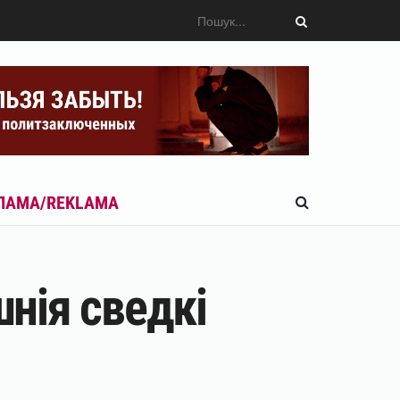
ЛАМА/REKLAMA
нія сведкі