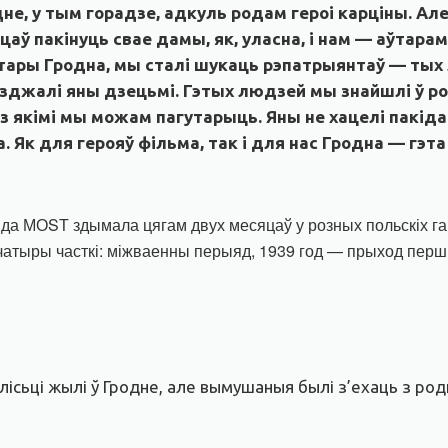
не, у тым горадзе, адкуль родам героі карціны. Але 
цаў пакінуць свае дамы, як, уласна, і нам — аўтара
тары Гродна, мы сталі шукаць рэпатрыянтаў — тых л
’язджалі яны дзецьмі. Гэтых людзей мы знайшлі ў 
 з якімі мы можам пагутарыць. Яны не хацелі пакід
. Як для герояў фільма, так і для нас Гродна — гэт
нда МОSТ здымала цягам двух месяцаў у розных польскіх га
чатыры часткі: м
іжваенны перыяд, 1939 год — прыход перш
алісьці жылі ў Гродне, але вымушаныя былі з’ехаць з ро