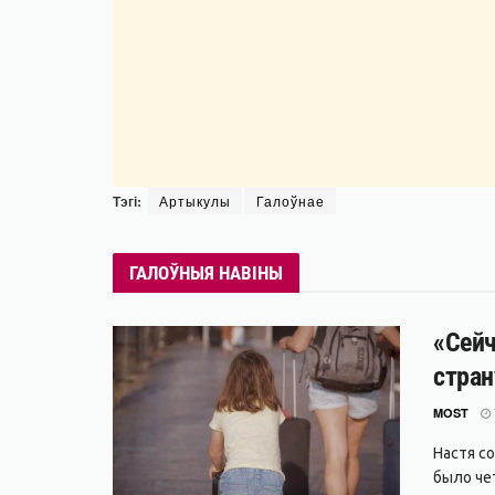
Тэгі:
Артыкулы
Галоўнае
ГАЛОЎНЫЯ НАВІНЫ
«Сейч
стран
MOST
Настя с
было чет