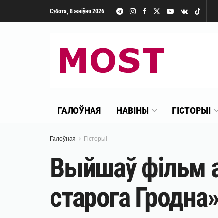
Субота, 8 жніўня 2026
ГАЛОЎНАЯ
НАВІНЫ
ГІСТОРЫІ
Галоўная
Гісторыі
Выйшаў фільм а
старога Гродна