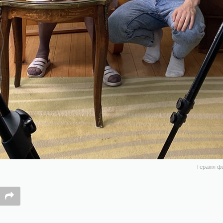
Гераіня ф