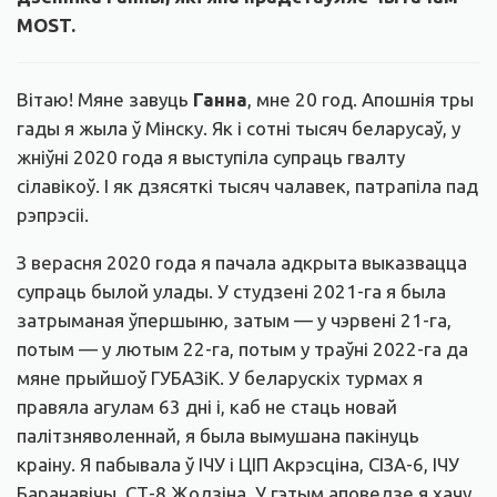
MOST.
Вітаю! Мяне завуць
Ганна
, мне 20 год. Апошнія тры
гады я жыла ў Мінску. Як і сотні тысяч беларусаў, у
жніўні 2020 года я выступіла супраць гвалту
сілавікоў. І як дзясяткі тысяч чалавек, патрапіла пад
рэпрэсіі.
З верасня 2020 года я пачала адкрыта выказвацца
супраць былой улады. У студзені 2021-га я была
затрыманая ўпершыню, затым — у чэрвені 21-га,
потым — у лютым 22-га, потым у траўні 2022-га да
мяне прыйшоў ГУБАЗіК. У беларускіх турмах я
правяла агулам 63 дні і, каб не стаць новай
палітзняволеннай, я была вымушана пакінуць
краіну. Я пабывала ў ІЧУ і ЦІП Акрэсціна, СІЗА-6, ІЧУ
Баранавічы, СТ-8 Жодзіна. У гэтым аповедзе я хачу