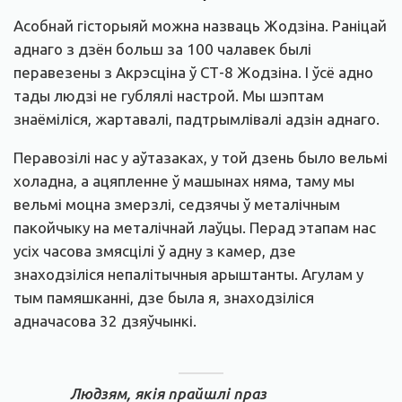
Асобнай гісторыяй можна назваць Жодзіна. Раніцай
аднаго з дзён больш за 100 чалавек былі
перавезены з Акрэсціна ў СТ-8 Жодзіна. І ўсё адно
тады людзі не гублялі настрой. Мы шэптам
знаёміліся, жартавалі, падтрымлівалі адзін аднаго.
Перавозілі нас у аўтазаках, у той дзень было вельмі
холадна, а ацяпленне ў машынах няма, таму мы
вельмі моцна змерзлі, седзячы ў металічным
пакойчыку на металічнай лаўцы. Перад этапам нас
усіх часова змясцілі ў адну з камер, дзе
знаходзіліся непалітычныя арыштанты. Агулам у
тым памяшканні, дзе была я, знаходзіліся
адначасова 32 дзяўчынкі.
Людзям, якія прайшлі праз