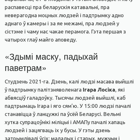
распавесці пра беларускія катавальні, пра
неверагодна моцных людзей і падтрымку адно
аднаго ў камеры і за яе межамі, пра людзей у
сістэме і чаму нас чакае перамога. Гэта першая з
чатырох глаў майго аповеду.
«Здымі маску, падыхай
паветрам»
Студзень 2021-га. Дзень, калі людзі масава выйшлі
ў падтрымку палітзняволенага
Ігара Лосіка
, які
абвясціў галадоўку. Тысячы людзей выйшлі, каб
падтрымаць Ігара і яго сям’ю. У 15:00 людзі пачалі
станавіцца ў ланцужкі па ўсёй Беларусі. Вельмі
хутка супрацоўнікі міліцыі і АМАПу пачалі хапаць
людзей і зацягваць іх у бусы. У гэты дзень
затрымлівалі ўсіх: маладых і старых, мужчын і