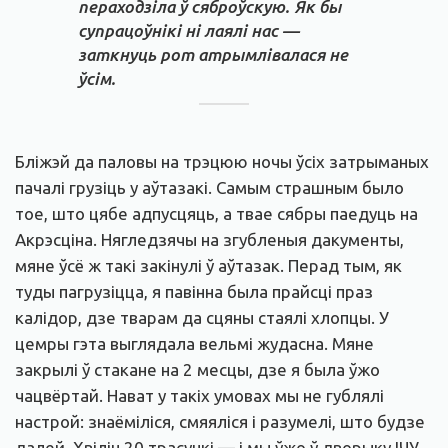
пераходзіла ў сяброўскую. Як бы
супрацоўнікі ні лаялі нас —
заткнуць рот атрымлівалася не
ўсім.
Бліжэй да паловы на трэцюю ночы ўсіх затрыманых
пачалі грузіць у аўтазакі. Самым страшным было
тое, што цябе адпусцяць, а твае сябры паедуць на
Акрэсціна. Нягледзячы на згубленыя дакументы,
мяне ўсё ж такі закінулі ў аўтазак. Перад тым, як
туды пагрузіцца, я павінна была прайсці праз
калідор, дзе тварам да сцяны стаялі хлопцы. У
цемры гэта выглядала вельмі жудасна. Мяне
закрылі ў стакане на 2 месцы, дзе я была ўжо
чацвёртай. Нават у такіх умовах мы не гублялі
настрой: знаёміліся, смяяліся і разумелі, што будзе
далей. Хвілін 20 трасучкі — і мы ўжо ў дворыку ІЧУ.