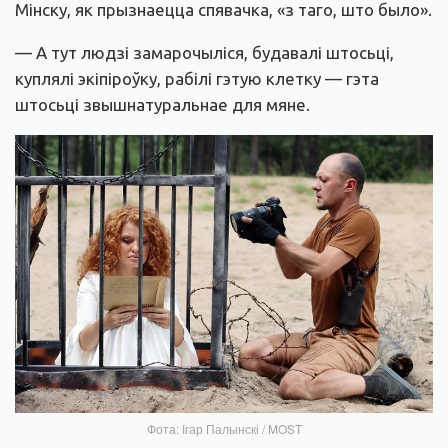
Мінску, як прызнаецца спявачка, «з таго, што было».
— А тут людзі замарочыліся, будавалі штосьці,
куплялі экіпіроўку, рабілі гэтую клетку — гэта
штосьці звышнатуральнае для мяне.
Фота: Ігар Палынскі / MOST