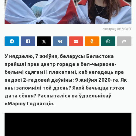
Ілюстрацыя: MOST
У нядзелю, 7 жніўня, беларусы Беластока
прайшлі праз цэнтр горада з бел-чырвона-
белымі сцягамі і плакатамі, каб нагадаць пра
падзеі 2-гадовай даўніны: 9 жніўня 2020-га. Як
яны запомнілі той дзень? Якой бачыцца гэтая
дата сёння? Распыталіся ва ўдзельнікаў
«Маршу Годнасці».