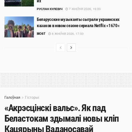
их
РУСЛАН КУЛЕВІЧ
7 ЖНІЎНЯ 2026, 16:00
Беларусские музыканты сыграли украинских
казаков в новом сезоне сериала Netflix «1670»
MOST
6 ЖНІЎНЯ 2026, 17:50
Галоўная
Гісторыі
«Акрэсцінскі вальс». Як пад
Беластокам здымалі новы кліп
Кацярыны Ваданосавай