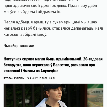
прыгадваючы свой дом і родных. Праз пару дзён
мы ўсе выйдзем і абдымем іх.
Пасля адбыцця арышту з сукамерніцамі мы яшчэ
некалькі разоў бачыліся, стараліся дапамагаць, калі
кагосьці забіралі ізноў.
Чытайце таксама:
Наступная справа магла быць крымінальнай. 20-гадовая
беларуска, якая пераехала ў Беласток, расказала пра
катаванні і ўмовы на Акрэсціна
РУСЛАН КУЛЕВІЧ
4 ЖНІЎНЯ 2022, 15:51