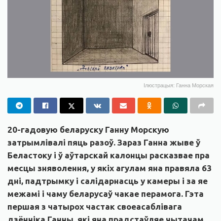
Ілюстрацыя: Ганна Морская
20-гадовую беларуску Ганну Морскую
затрымлівалі пяць разоў. Зараз Ганна жыве ў
Беластоку і ў аўтарскай калонцы расказвае пра
месцы зняволення, у якіх агулам яна правяла 63
дні, падтрымку і салідарнасць у камеры і за яе
межамі і чаму беларусаў чакае перамога. Гэта
першая з чатырох частак своеасаблівага
дзённіка Ганны, які яна прадстаўляе чытачам