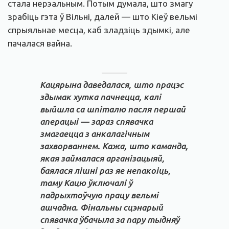
стала нерэальным. Потым думала, што змагу
зрабіць гэта ў Вільні, далей — што Кіеў вельмі
спрыяльнае месца, каб зладзіць здымкі, але
пачалася вайна.
Кацярына даведалася, што працэс
здымак хутка пачнецца, калі
выйшла са шпіталю пасля першай
аперацыі — зараз спявачка
змагаецца з анкалагічным
захворваннем. Кажа, што каманда,
якая займалася арганізацыяй,
баялася лішні раз яе непакоіць,
таму Кацю ўключалі ў
падрыхтоўчую працу вельмі
ашчадна. Фінальны сцэнарый
спявачка ўбачыла за пару тыдняў