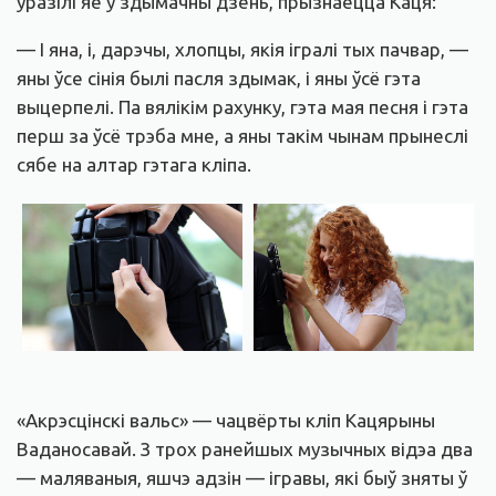
уразілі яе ў здымачны дзень, прызнаецца Каця:
— І яна, і, дарэчы, хлопцы, якія ігралі тых пачвар, —
яны ўсе сінія былі пасля здымак, і яны ўсё гэта
выцерпелі. Па вялікім рахунку, гэта мая песня і гэта
перш за ўсё трэба мне, а яны такім чынам прынеслі
сябе на алтар гэтага кліпа.
«Акрэсцінскі вальс» — чацвёрты кліп Кацярыны
Ваданосавай. З трох ранейшых музычных відэа два
— маляваныя, яшчэ адзін — ігравы, які быў зняты ў