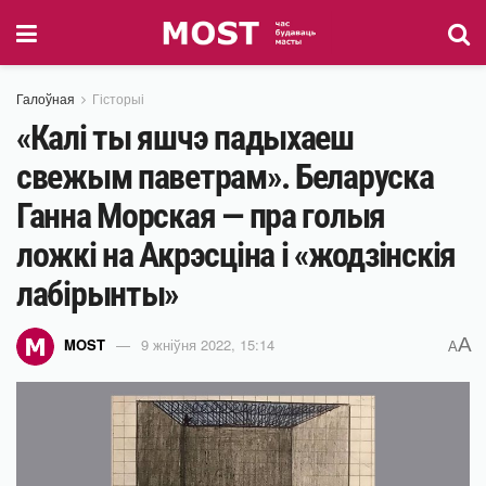
Галоўная
Гісторыі
«Калі ты яшчэ падыхаеш
свежым паветрам». Беларуска
Ганна Морская — пра голыя
ложкі на Акрэсціна і «жодзінскія
лабірынты»
A
MOST
9 жніўня 2022, 15:14
A