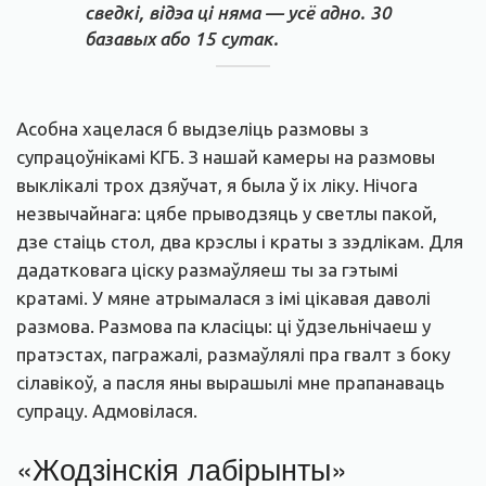
сведкі, відэа ці няма — усё адно. 30
базавых або 15 сутак.
Асобна хацелася б выдзеліць размовы з
супрацоўнікамі КГБ. З нашай камеры на размовы
выклікалі трох дзяўчат, я была ў іх ліку. Нічога
незвычайнага: цябе прыводзяць у светлы пакой,
дзе стаіць стол, два крэслы і краты з зэдлікам. Для
дадатковага ціску размаўляеш ты за гэтымі
кратамі. У мяне атрымалася з імі цікавая даволі
размова. Размова па класіцы: ці ўдзельнічаеш у
пратэстах, пагражалі, размаўлялі пра гвалт з боку
сілавікоў, а пасля яны вырашылі мне прапанаваць
супрацу. Адмовілася.
«Жодзінскія лабірынты»