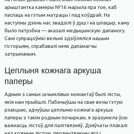
арыштантка камеры №16 марыла пра тое, каб
паспаць на гэтым матрацы і пад коўдрай. На
наступны дзень нас звадзілі ў душ і на шпацыр, каму
было патрэбна — аказалі медыцынскую дапамогу.
Самі супрацоўнікі вельмі здзіўляліся нашым
гісторыям, спрабавалі неяк дапамагчы
затрыманым.
Цеплыня кожнага аркуша
паперы
Адным з самых шчымлівых момантаў былі лісты,
якія нам прыйшлі. Пабачыўшы на свае вочы гэтую
рэакцыю, адчуўшы цеплыню кожнага аркуша
паперы з такім родным почыркам, я зразумела ўсю
важнасць лістоў для палітвязняў. Дзяўчаты плакалі
над кожным лістом, перачытваючы яго і