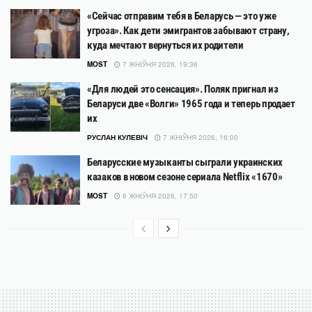
«Сейчас отправим тебя в Беларусь — это уже
угроза». Как дети эмигрантов забывают страну,
куда мечтают вернуться их родители
MOST
7 ЖНІЎНЯ 2026, 19:36
«Для людей это сенсация». Поляк пригнал из
Беларуси две «Волги» 1965 года и теперь продает
их
РУСЛАН КУЛЕВІЧ
7 ЖНІЎНЯ 2026, 16:00
Беларусские музыканты сыграли украинских
казаков в новом сезоне сериала Netflix «1670»
MOST
6 ЖНІЎНЯ 2026, 17:50