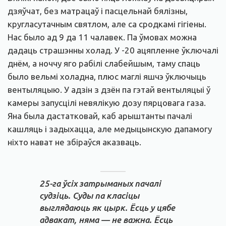
дзяўчат, без матрацаў і пасцельнай бялізны,
кругласутачным святлом, але са сродкамі гігіены.
Нас было ад 9 да 11 чалавек. Па ўмовах можна
дадаць страшэнны холад. У -20 ацяпленне ўключалі
днём, а ноччу яго рабілі слабейшым, таму спаць
было вельмі холадна, плюс маглі яшчэ ўключыць
вентыляцыю. У адзін з дзён па гэтай вентыляцыі ў
камеры запусцілі невялікую дозу пярцовага газа.
Яна была дастатковай, каб арыштанты пачалі
кашляць і задыхацца, але медыцынскую дапамогу
ніхто нават не збіраўся аказваць.
25-га ўсіх затрыманых пачалі
судзіць. Суды па класіцы
выглядаюць як цырк. Ёсць у цябе
адвакат, няма — не важна. Ёсць