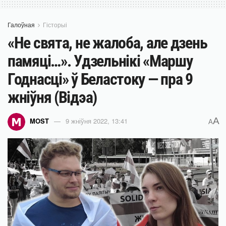
Галоўная
Гісторыі
«Не свята, не жалоба, але дзень
памяці…». Удзельнікі «Маршу
Годнасці» ў Беластоку — пра 9
жніўня (Відэа)
A
MOST
9 жніўня 2022, 13:41
A