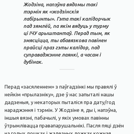
Жодзіна, напэўна вядомы такі
тэрмін як «жодзінскія
лабірынты». Гэта такі калідорчык
пад зямлёй, па якім вядуць у турму
ці ІЧУ арыштантаў. Перад тым, як
змясціцца, ты абавязкова павінен
прайсці праз гэты калідор, пад
суправаджэнне лаянкі, а часам і
дубінак.
Перад «засяленнем» з паўгадзінкі мы правялі ў
нейкім «прылазніку», дзе ў нас запыталі нашы
дадзеныя, у некаторых пыталіся пра дату/год
нараджэння і тэрмін. У Жодзіне я, ды і, напэўна,
іншыя вязні, пабачылі, у якіх умовах павінны
ўтрымлівацца правапарушальнікі. Пасля пяці дзён
на голых дошках і жалезных ложках кожная