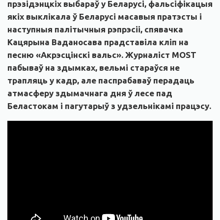
прэзідэнцкіх выбараў у Беларусі, фальсіфікацыя
якіх выклікала ў Беларусі масавыя пратэсты і
наступныя палітычныя рэпрэсіі, спявачка
Кацярына Ваданосава прадставіла кліп на
песню «Акрэсцінскі вальс». Журналіст
MOST
пабываў на здымках, вельмі стараўся не
трапляць у кадр, але паспрабаваў перадаць
атмасферу здымачнага дня ў лесе пад
Беластокам і пагутарыў з удзельнікамі працэсу.