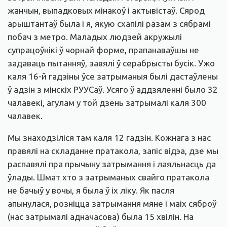
жанчын, выпадковых мінакоў і актывістаў. Сярод
арыштантаў была і я, якую схапілі разам з сябрамі
побач з метро. Маладых людзей акружылі
супрацоўнікі ў чорнай форме, прапанаваўшы не
задаваць пытанняў, завялі ў серабрысты бусік. Ужо
каля 16-й гадзіны ўсе затрыманыя былі дастаўлены
ў адзін з мінскіх РУУСаў. Усяго ў аддзяленні было 32
чалавекі, агулам у той дзень затрымалі каля 300
чалавек.
Мы знаходзіліся там каля 12 гадзін. Кожнага з нас
правялі на складанне пратакола, запіс відэа, дзе мы
распавялі пра прычыну затрымання і лаяльнасць да
ўлады. Шмат хто з затрыманых свайго пратакола
не бачыў у вочы, я была ў іх ліку. Як пасля
апынулася, розніцца затрымання мяне і маіх сяброў
(нас затрымалі адначасова) была 15 хвілін. На