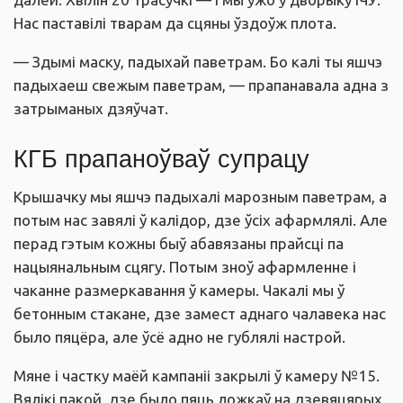
Нас паставілі тварам да сцяны ўздоўж плота.
— Здымі маску, падыхай паветрам. Бо калі ты яшчэ
падыхаеш свежым паветрам, — прапанавала адна з
затрыманых дзяўчат.
КГБ прапаноўваў супрацу
Крышачку мы яшчэ падыхалі марозным паветрам, а
потым нас завялі ў калідор, дзе ўсіх афармлялі. Але
перад гэтым кожны быў абавязаны прайсці па
нацыянальным сцягу. Потым зноў афармленне і
чаканне размеркавання ў камеры. Чакалі мы ў
бетонным стакане, дзе замест аднаго чалавека нас
было пяцёра, але ўсё адно не гублялі настрой.
Мяне і частку маёй кампаніі закрылі ў камеру №15.
Вялікі пакой, дзе было пяць ложкаў на дзевяцярых