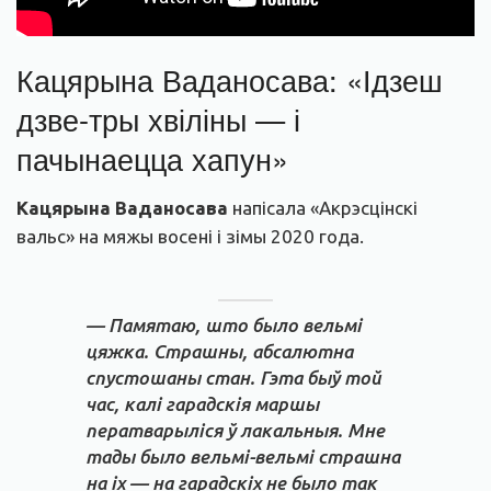
Кацярына Ваданосава: «Ідзеш
дзве-тры хвіліны — і
пачынаецца хапун»
Кацярына Ваданосава
напісала «Акрэсцінскі
вальс» на мяжы восені і зімы 2020 года.
— Памятаю, што было вельмі
цяжка. Страшны, абсалютна
спустошаны стан. Гэта быў той
час, калі гарадскія маршы
ператварыліся ў лакальныя. Мне
тады было вельмі-вельмі страшна
на іх — на гарадскіх не было так