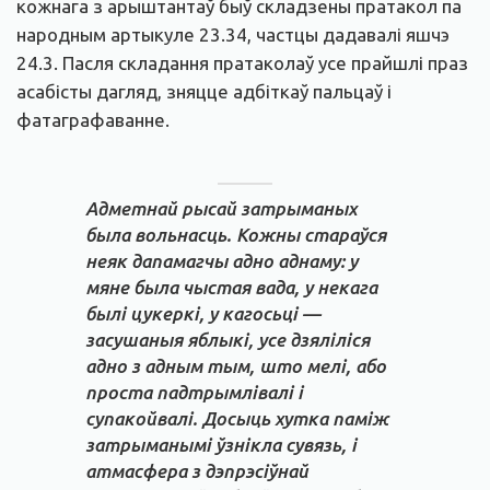
кожнага з арыштантаў быў складзены пратакол па
народным артыкуле 23.34, частцы дадавалі яшчэ
24.3. Пасля складання пратаколаў усе прайшлі праз
асабісты дагляд, зняцце адбіткаў пальцаў і
фатаграфаванне.
Адметнай рысай затрыманых
была вольнасць. Кожны стараўся
неяк дапамагчы адно аднаму: у
мяне была чыстая вада, у некага
былі цукеркі, у кагосьці —
засушаныя яблыкі, усе дзяліліся
адно з адным тым, што мелі, або
проста падтрымлівалі і
супакойвалі. Досыць хутка паміж
затрыманымі ўзнікла сувязь, і
атмасфера з дэпрэсіўнай