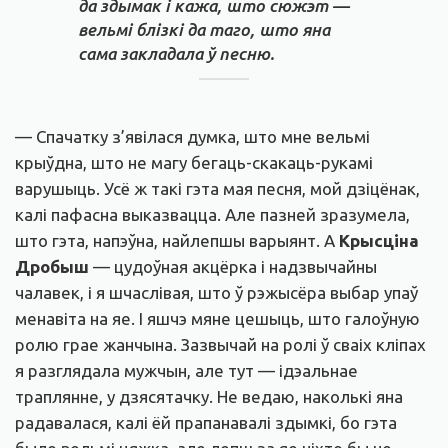
да здымак і кажа, што сюжэт —
вельмі блізкі да таго, што яна
сама закладала ў песню.
— Спачатку з’явілася думка, што мне вельмі
крыўдна, што не магу бегаць-скакаць-рукамі
варушыць. Усё ж такі гэта мая песня, мой дзіцёнак,
калі пафасна выказвацца. Але пазней зразумела,
што гэта, напэўна, найлепшы варыянт. А
Крысціна
Дробыш
— цудоўная акцёрка і надзвычайны
чалавек, і я шчаслівая, што ў рэжысёра выбар упаў
менавіта на яе. І яшчэ мяне цешыць, што галоўную
ролю грае жанчына. Зазвычай на ролі ў сваіх кліпах
я разглядала мужчын, але тут — ідэальнае
траплянне, у дзясятачку. Не ведаю, наколькі яна
радавалася, калі ёй прапанавалі здымкі, бо гэта