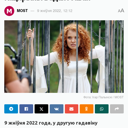
A
MOST
9 жніўня 2022, 12:12
A
Фота: Ігар Палынскі / MOST
9 жніўня 2022 года, у другую гадавіну