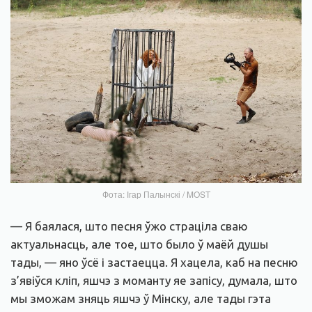
Фота: Ігар Палынскі / MOST
— Я баялася, што песня ўжо страціла сваю
актуальнасць, але тое, што было ў маёй душы
тады, — яно ўсё і застаецца. Я хацела, каб на песню
з’явіўся кліп, яшчэ з моманту яе запісу, думала, што
мы зможам зняць яшчэ ў Мінску, але тады гэта