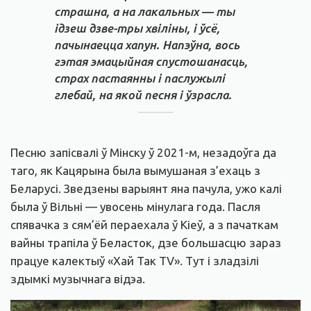
страшна, а на лакальных — ты
ідзеш дзве-тры хвіліны, і ўсё,
пачынаецца хапун. Напэўна, вось
гэтая эмацыйная спустошанасць,
страх пастаянны і паслужылі
глебай, на якой песня і ўзрасла.
Песню запісвалі ў Мінску ў 2021-м, незадоўга да
таго, як Кацярына была вымушаная з’ехаць з
Беларусі. Зведзены варыянт яна пачула, ужо калі
была ў Вільні — увосень мінулага года. Пасля
спявачка з сям’ёй пераехала ў Кіеў, а з пачаткам
вайны трапіла ў Беласток, дзе большасцю зараз
працуе калектыў «Хай Так TV». Тут і зладзілі
здымкі музычнага відэа.