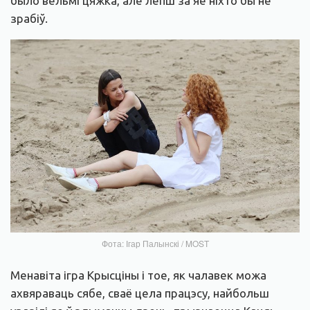
было вельмі цяжка, але лепш за яе ніхто бы не
зрабіў.
Фота: Ігар Палынскі / MOST
Менавіта ігра Крысціны і тое, як чалавек можа
ахвяраваць сябе, сваё цела працэсу, найбольш