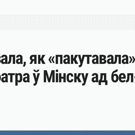
ала, як «пакутавала»
атра ў Мінску ад бе