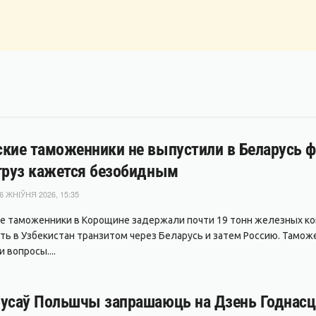
кие таможенники не выпустили в Беларусь фу
груз кажется безобидным
6 ЖНІЎНЯ 2026, 15:35
е таможенники в Корощине задержали почти 19 тонн железных ко
ть в Узбекистан транзитом через Беларусь и затем Россию. Тамож
 вопросы....
усаў Польшчы запрашаюць на Дзень Годнасці