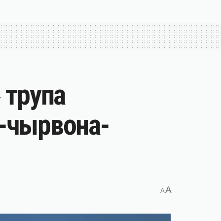
 трупа
л-чырвона-
A
A