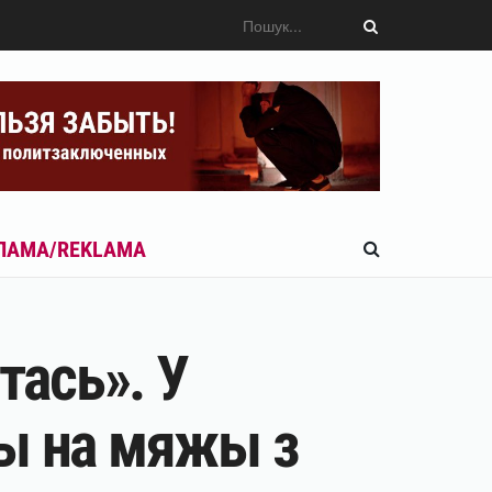
ЛАМА/REKLAMA
тась». У
ты на мяжы з