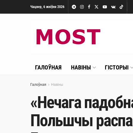
Чацвер, 6 жніўня 2026
ГАЛОЎНАЯ
НАВІНЫ
ГІСТОРЫІ
Галоўная
Навіны
«Нечага падобна
Польшчы распав