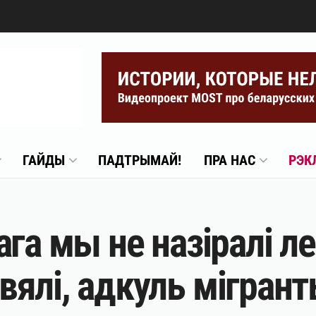
ГАЙДЫ
ПАДТРЫМАЙ!
ПРА НАС
РЭК
га мы не назіралі ле
ялі, адкуль мігран