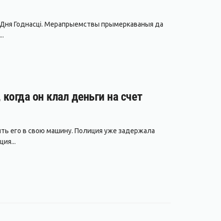
да Дня Годнасці. Мерапрыемствы прымеркаваныя да
..
 когда он клал деньги на счет
ить его в свою машину. Полиция уже задержала
ия...