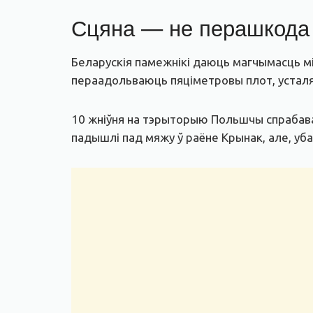
Сцяна — не перашкода
Беларускія памежнікі даюць магчымасць 
пераадольваюць пяціметровы плот, устал
10 жніўня на тэрыторыю Польшчы спрабавал
падышлі пад мяжу ў раёне Крынак, але, уб