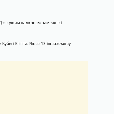
 Дзякуючы падкопам замежнікі
Кубы і Егіпта. Яшчэ 13 іншаземцаў