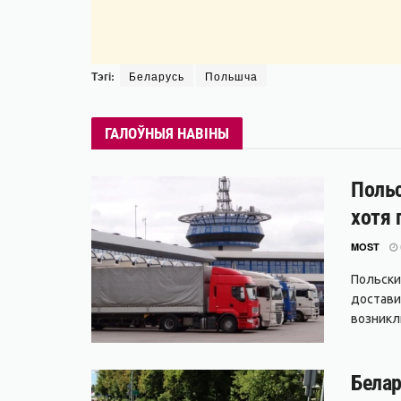
Тэгі:
Беларусь
Польшча
ГАЛОЎНЫЯ НАВІНЫ
Польс
хотя 
MOST
Польски
достави
возникли
Белар