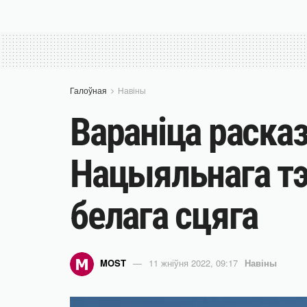
Галоўная
Навіны
Вараніца расказ
Нацыяльнага тэ
белага сцяга
MOST
11 жніўня 2022, 09:17
Навіны