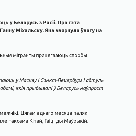
 у Беларусь з Расіі. Пра гэта
нну Міхальску. Яна звярнула ўвагу на
альныя мігранты працягваюць спробы
аюць у Маскву і Санкт-Пецярбург і адтуль
обамі, якія прыбывалі ў Беларусь наўпрост
межнікі. Цягам аднаго месяца палякі
ле таксама Кітай, Гаіці ды Маўрыкій.