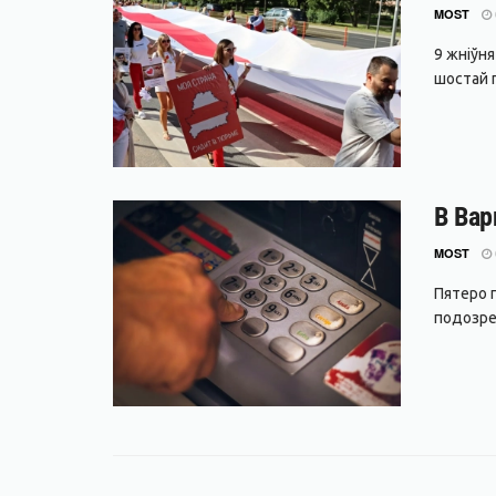
MOST
9 жніўн
шостай г
В Вар
MOST
Пятеро 
подозре