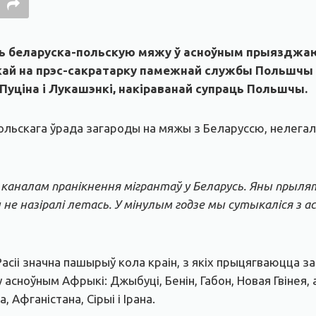
ь беларуска-польскую мяжу ў асноўным прыязджаюць
ай на прэс-сакратарку памежнай службы Польшчы Га
Пуціна і Лукашэнкі, накіраванай супраць Польшчы.
 польскага ўрада загароды на мяжы з Беларуссю, нелег
каналам пранікнення мігрантаў у Беларусь. Яны прылят
 не назіралі летась. У мінулым годзе мы сутыкаліся з ас
іі значна пашырыў кола краін, з якіх прыцягваюцца за
сноўным Афрыкі: Джыбуці, Бенін, Габон, Новая Гвінея, а
 Афганістана, Сірыі і Ірана.