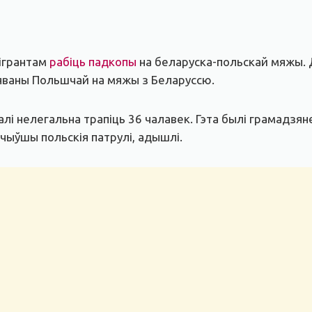
мігрантам
рабіць падкопы
на беларуска-польскай мяжы.
яваны Польшчай на мяжы з Беларуссю.
і нелегальна трапіць 36 чалавек. Гэта былі грамадзяне 
ачыўшы польскія патрулі, адышлі.