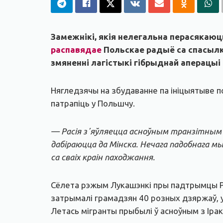
Замежнікі, якія нелегальна перасякаюц
распавядае
Польскае радыё са спасылк
змяненні лагістыкі гібрыднай аперацыі 
Нягледзячы на ​​збудаванне па ініцыятыве
патрапіць у Польшчу.
— Расія зʼяўляецца асноўным транзітным 
дабіраюцца да Мінска. Нечага падобнага мы
са сваіх краін паходжання.
Сёлета рэжым Лукашэнкі пры падтрымцы Рас
затрымалі грамадзян 40 розных дзяржаў, у а
Летась мігранты прыбылі ў асноўным з Ірака,