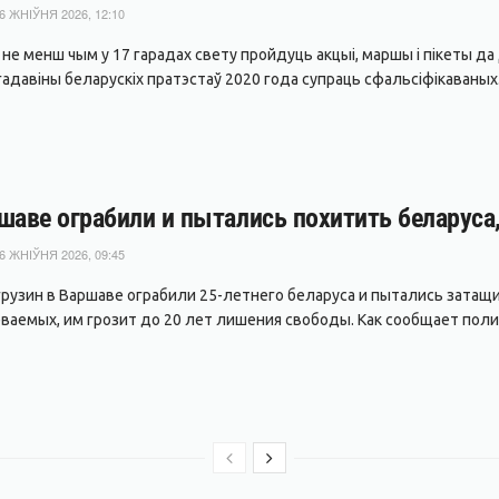
6 ЖНІЎНЯ 2026, 12:10
я не менш чым у 17 гарадах свету пройдуць акцыі, маршы і пікеты 
адавіны беларускіх пратэстаў 2020 года супраць сфальсіфікаваных.
шаве ограбили и пытались похитить беларуса,
6 ЖНІЎНЯ 2026, 09:45
грузин в Варшаве ограбили 25-летнего беларуса и пытались затащ
ваемых, им грозит до 20 лет лишения свободы. Как сообщает полиц