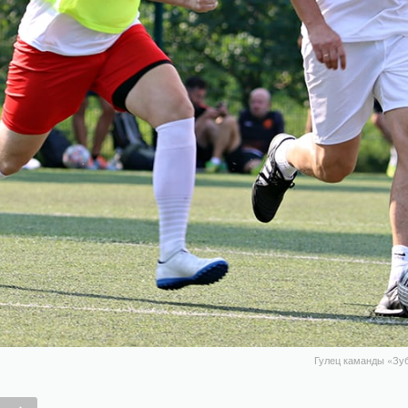
Гулец каманды «Зуб