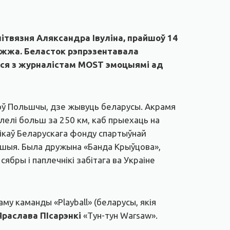
ітвязня Аляксандра Івуліна, прайшоў 14
ежжа. Беласток рэпрэзентавала
ся з журналістам MOST эмоцыямі ад
ткоў Польшчы, дзе жывуць беларусы. Акрамя
олелі больш за 250 км, каб прыехаць на
нікаў Беларускага фонду спартыўнай
іншыя. Была дружына «Банда Крыўцова»,
сябры і паплечнікі забітага ва Украіне
у каманды «Playball» (беларусы, якія
Яраслава ПІсарэнкі
«Тун-тун Warsaw».