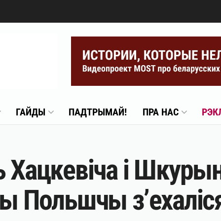
ГАЙДЫ
ПАДТРЫМАЙ!
ПРА НАС
РЭК
 Хацкевіча і Шкурын
сы Польшчы з’ехаліс