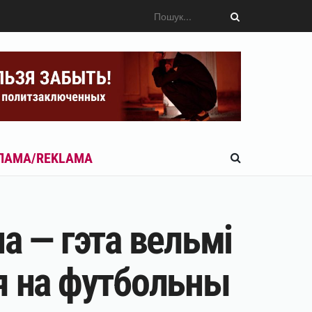
ЛАМА/REKLAMA
а — гэта вельмі
я на футбольны