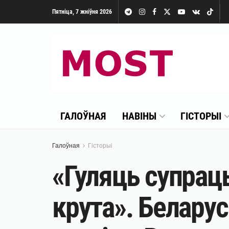
Пятніца, 7 жніўня 2026
ГАЛОЎНАЯ
НАВІНЫ
ГІСТОРЫІ
Галоўная
Гісторыі
«Гуляць супраць
крута». Белару