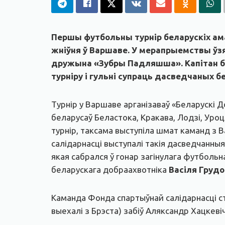
Першы футбольны турнір беларускіх ама
жніўня ў Варшаве. У мерапрыемствы ўз
дружына «Зубры Падляшша». Капітан б
турніру і гульні супраць дасведчаных б
Турнір у Варшаве арганізаваў «Беларускі 
беларусаў Беластока, Кракава, Лодзі, Уроцл
турнір, таксама выступіла шмат каманд з 
салідарнасці выступалі такія дасведчанны
якая сабрался ў гонар загінулага футболь
беларускага добраахвотніка
Васіля Грудо
Каманда Фонда спартыўнай салідарнасці ст
выехалі з Брэста) забіў Аляксандр Хацкев