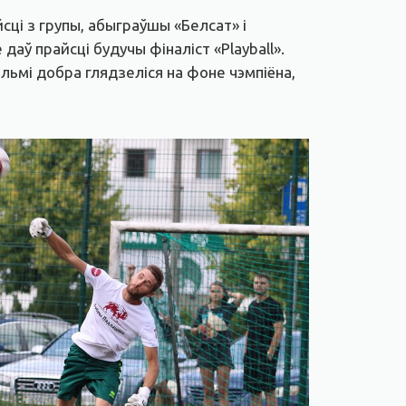
і з групы, абыграўшы «Белсат» і
аў прайсці будучы фіналіст «Playball».
льмі добра глядзеліся на фоне чэмпіёна,