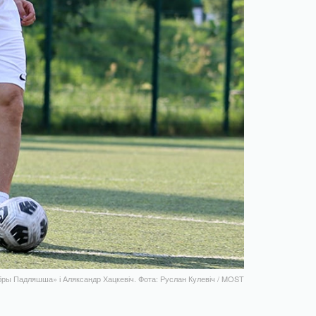
ры Падляшша» і Аляксандр Хацкевіч. Фота: Руслан Кулевіч / MOST