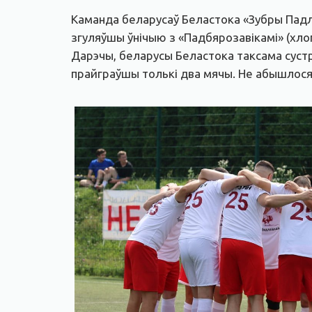
Каманда беларусаў Беластока «Зубры Падл
згуляўшы ўнічыю з «Падбярозавікамі» (хлоп
Дарэчы, беларусы Беластока таксама сустр
прайграўшы толькі два мячы. Не абышлося 