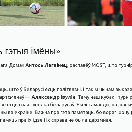
ь гэтыя імёны»
скага Дома»
Антось Лагвінец,
распавёў MOST, што турнір
ь, што ў Беларусі ёсць палітвязні, і такім чынам выка
спартсменаў —
Аляксандр Івулін
. Таму наш кубак і турні
зе ёсць свая суполка беларусаў. Былі каманды, названыя
йны ва Украіне. Важна пра гэта памятаць, бо ворагі хочу
 памяць пра іх ідзе і іх справа не была дарэмная.