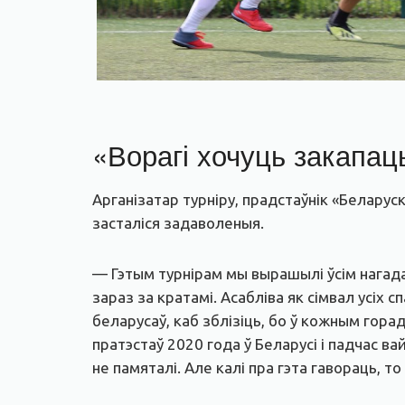
«Ворагі хочуць закапац
Арганізатар турніру, прадстаўнік «Белару
засталіся задаволеныя.
— Гэтым турнірам мы вырашылі ўсім нагадац
зараз за кратамі. Асабліва як сімвал усіх 
беларусаў, каб зблізіць, бо ў кожным горад
пратэстаў 2020 года ў Беларусі і падчас ва
не памяталі. Але калі пра гэта гавораць, то