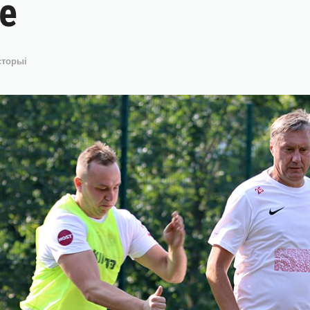
ве
сторыі