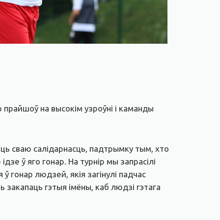
 прайшоў на высокім узроўні і каманды
заць сваю салідарнасць, падтрымку тым, хто
р ідзе ў яго гонар. На турнір мы запрасілі
 ў гонар людзей, якія загінулі падчас
ць закапаць гэтыя імёны, каб людзі гэтага