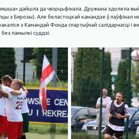
яшша» дайшла да чвэрцьфінала. Дружына здолела выйсц
цы з Бярозы). Але беластоцкай камандзе ў паўфінал не д
акаліся з Камандай Фонда спартыўнай салідарнасці і ве
без памылкі суддзі.