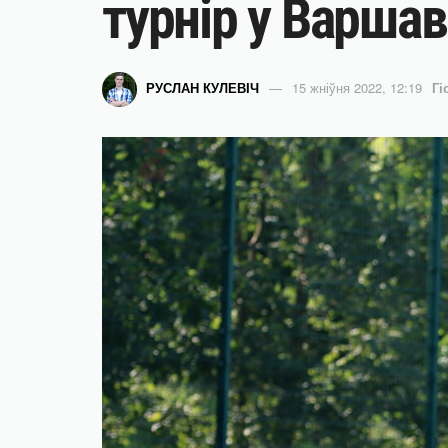
турнір у Варша
РУСЛАН КУЛЕВІЧ
15 жніўня 2022, 12:19
Гі