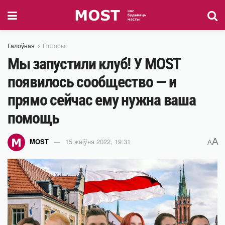
Галоўная
Гісторыі
Мы запустили клуб! У MOST
появилось сообщество — и
прямо сейчас ему нужна ваша
помощь
A
MOST
15 жніўня 2022, 19:31
A