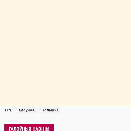
Тэгі:
Галоўнае
Польшча
ГАЛОЎНЫЯ НАВІНЫ