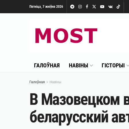
Пятніца, 7 жніўня 2026
ГАЛОЎНАЯ
НАВІНЫ
ГІСТОРЫІ
Галоўная
Навіны
В Мазовецком в
беларусский ав