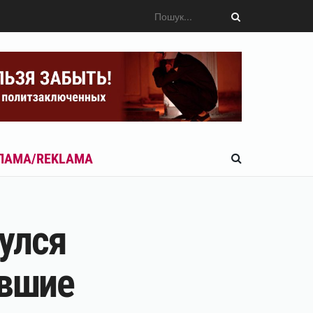
ЛАМА/REKLAMA
улся
авшие