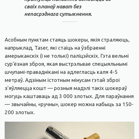
сваіх планаў нават без
непасрэднага сутыкнення.
Асобным пунктам стаяць шокеры, якія страляюць,
напрыклад, Taser, які стаіць на ўзбраенні
амерыканскіх (і не толькі) паліцэйскіх. Гэта вельмі
сур’ёзная зброя, якая выстрэльвае спецыяльнымі
шчупамі-праваднікамі на адлегласць каля 4-5
метраў. Адзіным істотным мінусам гэтай зброі
з’яўляецца кошт — розныя мадэлі такіх шокераў
могуць каштаваць ад 3 000 злотых. Для параўнання
— звычайны, «ручны», шокер можна набыць за 150-
200 злотых.