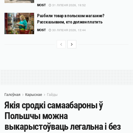
MOST
31 ЛІПЕНЯ 2026, 19:52
Разбили товар в польском магазине?
Рассказываем, кто должен платить
MOST
30 ЛІПЕНЯ 2026, 13:44
Галоўная
Карыснае
Гайды
Якія сродкі самаабароны ў
Польшчы можна
выкарыстоўваць легальна і без