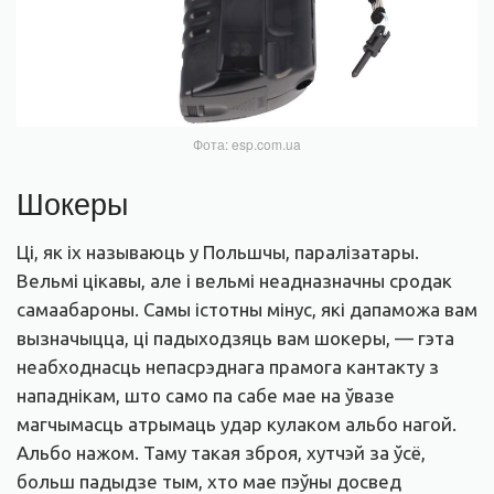
Фота: esp.com.ua
Шокеры
Ці, як іх называюць у Польшчы, паралізатары.
Вельмі цікавы, але і вельмі неадназначны сродак
самаабароны. Самы істотны мінус, які дапаможа вам
вызначыцца, ці падыходзяць вам шокеры, — гэта
неабходнасць непасрэднага прамога кантакту з
нападнікам, што само па сабе мае на ўвазе
магчымасць атрымаць удар кулаком альбо нагой.
Альбо нажом. Таму такая зброя, хутчэй за ўсё,
больш падыдзе тым, хто мае пэўны досвед