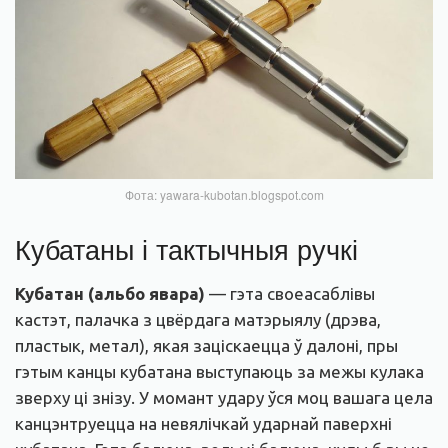
Фота: yawara-kubotan.blogspot.com
Кубатаны і тактычныя ручкі
Кубатан (альбо явара)
— гэта своеасаблівы
кастэт, палачка з цвёрдага матэрыялу (дрэва,
пластык, метал), якая заціскаецца ў далоні, пры
гэтым канцы кубатана выступаюць за межы кулака
зверху ці знізу. У момант удару ўся моц вашага цела
канцэнтруецца на невялічкай ударнай паверхні