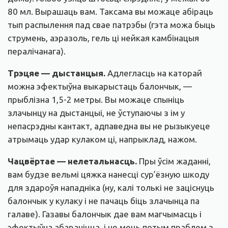
80 мл. Вырашаць вам. Таксама вы можаце абіраць
тып распылення пад свае патрэбы (гэта можа быць
струмень, аэразоль, гель ці нейкая камбінацыя
пералічанага).
Трэцяе — дыстанцыя.
Адлегласць на каторай
можна эфектыўна выкарыстаць балончык, —
прыблізна 1,5-2 метры. Вы можаце спыніць
злачынцу на дыстанцыі, не ўступаючы з ім у
непасрэдны кантакт, адпаведна вы не рызыкуеце
атрымаць удар кулаком ці, напрыклад, нажом.
Чацвёртае — нелетальнасць.
Пры ўсім жаданні,
вам будзе вельмі цяжка нанесці сур’ёзную шкоду
для здароўя нападніка (ну, калі толькі не заціснуць
балончык у кулаку і не пачаць біць злачынца па
галаве). Газавы балончык дае вам магчымасць і
эфектыўна абараніцца, і не мець потым праблем з