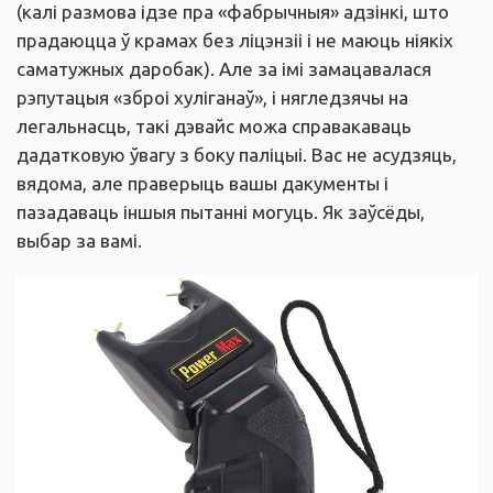
(калі размова ідзе пра «фабрычныя» адзінкі, што
прадаюцца ў крамах без ліцэнзіі і не маюць ніякіх
саматужных даробак). Але за імі замацавалася
рэпутацыя «зброі хуліганаў», і нягледзячы на
легальнасць, такі дэвайс можа справакаваць
дадатковую ўвагу з боку паліцыі. Вас не асудзяць,
вядома, але праверыць вашы дакументы і
пазадаваць іншыя пытанні могуць. Як заўсёды,
выбар за вамі.