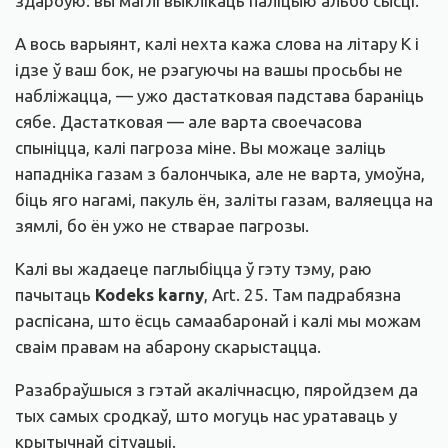
здароўю: вы маглі выклікаць паліцыю альбо сысці.
А вось варыянт, калі нехта кажа слова на літару К і
ідзе ў ваш бок, не рэагуючы на вашы просьбы не
набліжацца, — ужо дастатковая падстава бараніць
сябе. Дастатковая — але варта своечасова
спыніцца, калі пагроза міне. Вы можаце заліць
нападніка газам з балончыка, але не варта, умоўна,
біць яго нагамі, пакуль ён, заліты газам, валяецца на
зямлі, бо ён ужо не стварае пагрозы.
Калі вы жадаеце паглыбіцца ў гэту тэму, раю
пачытаць
Kodeks karny
, Art. 25. Там падрабязна
распісана, што ёсць самаабаронай і калі мы можам
сваім правам на абарону скарыстацца.
Разабраўшыся з гэтай акалічнасцю, пяройдзем да
тых самых сродкаў, што могуць нас уратаваць у
крытычнай сітуацыі.