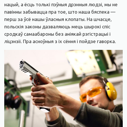
нацый, а ёсць толькі пэўныя дрэнныя людзі, мы не
павінны забывацца пра тое, што наша бяспека —
перш за ўсё нашы ўласныя клопаты. На шчасце,
польскія законы дазваляюць мець шырокі спіс
сродкаў самаабароны без аніякай рэгістрацыі і
ліцэнзіі. Пра асноўныя з іх сёння і пойдзе гаворка.