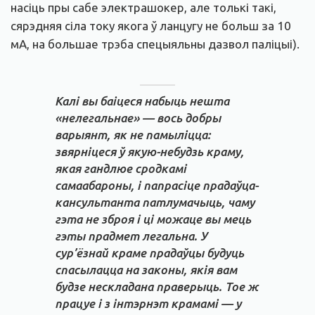
насіць пры сабе электрашокер, але толькі такі,
сярэдняя сіла току якога ў ланцугу не больш за 10
мА, на большае трэба спецыяльны дазвол паліцыі).
Калі вы баіцеся набыць нешта
«нелегальнае» — вось добры
варыянт, як не памыліцца:
звярніцеся ў якую-небудзь краму,
якая гандлюе сродкамі
самаабароны, і папрасіце прадаўца-
кансультанта патлумачыць, чаму
гэта не зброя і ці можаце вы мець
гэты прадмет легальна. У
сур’ёзнай краме прадаўцы будуць
спасылацца на законы, якія вам
будзе нескладана праверыць. Тое ж
працуе і з інтэрнэт крамамі — у