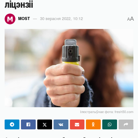
ліцэнзіі
A
MOST
30 верасня 2022, 10:12
A
Ілюстратыўнае фота: fresh50.com