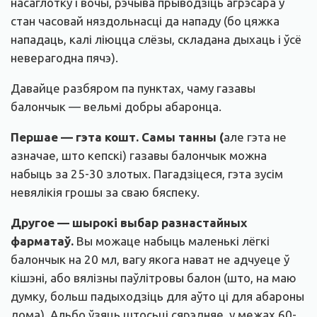
насаглотку і вочы, рэчыва прыводзіць агрэсара ў
стан часовай няздольнасці да нападу (бо цяжка
нападаць, калі ліюцца слёзы, складана дыхаць і ўсё
неверагодна пячэ).
Давайце разбяром па пунктах, чаму газавы
балончык — вельмі добры абаронца.
Першае — гэта кошт. Самы танны (
але гэта не
азначае, што кепскі) газавы балончык можна
набыць за 25-30 злотых. Пагадзіцеся, гэта зусім
невялікія грошы за сваю бяспеку.
Другое — шырокі выбар разнастайных
фарматаў.
Вы можаце набыць маленькі лёгкі
балончык на 20 мл, вагу якога нават не адчуеце ў
кішэні, або вялізны паўлітровы балон (што, на маю
думку, больш падыходзіць для аўто ці для абароны
дома). Альбо ўзяць штосьці сярэдняе, у межах 60-