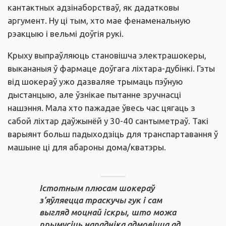
кантактных адзінаборстваў, як дадатковы
аргумент. Ну ці тым, хто мае фенаменальную
рэакцыю і вельмі доўгія рукі.
Крыху выпраўляюць становішча электрашокеры,
выкананыя ў фармаце доўгага ліхтара-дубінкі. Гэты
від шокераў ужо дазваляе трымаць пэўную
дыстанцыю, але ўзнікае пытанне зручнасці
нашэння. Мала хто пажадае ўвесь час цягаць з
сабой ліхтар даўжынёй у 30-40 сантыметраў. Такі
варыянт больш падыходзіць для транспартавання ў
машыне ці для абароны дома/кватэры.
Істотным плюсам шокераў
з’яўляецца траскучы гук і сам
выгляд моцнай іскры, што можа
прымусіць нападніка адмовіцца ад