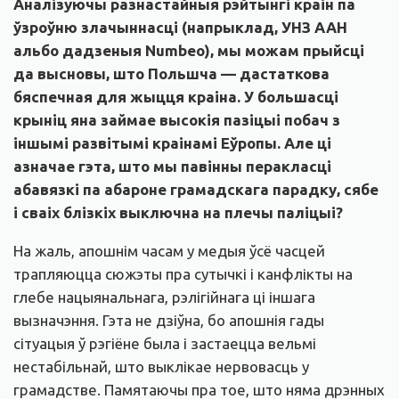
Аналізуючы разнастайныя рэйтынгі краін па
ўзроўню злачыннасці (напрыклад, УНЗ ААН
альбо дадзеныя Numbeo), мы можам прыйсці
да высновы, што Польшча — дастаткова
бяспечная для жыцця краіна. У большасці
крыніц яна займае высокія пазіцыі побач з
іншымі развітымі краінамі Еўропы. Але ці
азначае гэта, што мы павінны перакласці
абавязкі па абароне грамадскага парадку, сябе
і сваіх блізкіх выключна на плечы паліцыі?
На жаль, апошнім часам у медыя ўсё часцей
трапляюцца сюжэты пра сутычкі і канфлікты на
глебе нацыянальнага, рэлігійнага ці іншага
вызначэння. Гэта не дзіўна, бо апошнія гады
сітуацыя ў рэгіёне была і застаецца вельмі
нестабільнай, што выклікае нервовасць у
грамадстве. Памятаючы пра тое, што няма дрэнных