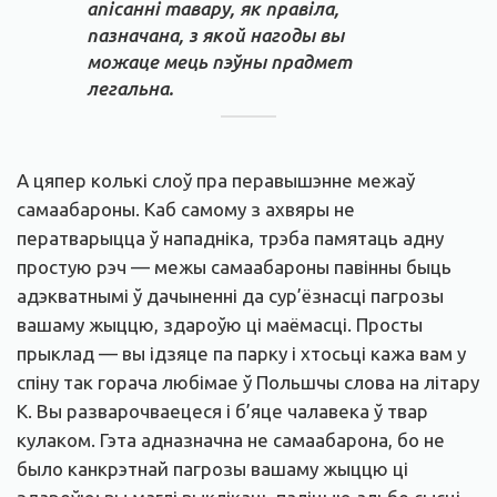
апісанні тавару, як правіла,
пазначана, з якой нагоды вы
можаце мець пэўны прадмет
легальна.
А цяпер колькі слоў пра перавышэнне межаў
самаабароны. Каб самому з ахвяры не
ператварыцца ў нападніка, трэба памятаць адну
простую рэч — межы самаабароны павінны быць
адэкватнымі ў дачыненні да сур’ёзнасці пагрозы
вашаму жыццю, здароўю ці маёмасці. Просты
прыклад — вы ідзяце па парку і хтосьці кажа вам у
спіну так горача любімае ў Польшчы слова на літару
К. Вы разварочваецеся і б’яце чалавека ў твар
кулаком. Гэта адназначна не самаабарона, бо не
было канкрэтнай пагрозы вашаму жыццю ці