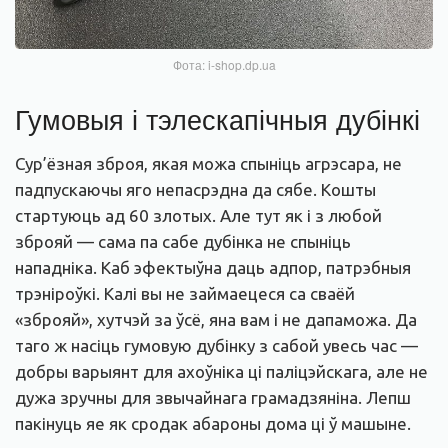
Фота: i-shop.dp.ua
Гумовыя і тэлескапічныя дубінкі
Сур’ёзная зброя, якая можа спыніць агрэсара, не
падпускаючы яго непасрэдна да сябе. Кошты
стартуюць ад 60 злотых. Але тут як і з любой
зброяй — сама па сабе дубінка не спыніць
нападніка. Каб эфектыўна даць адпор, патрэбныя
трэніроўкі. Калі вы не займаецеся са сваёй
«зброяй», хутчэй за ўсё, яна вам і не дапаможа. Да
таго ж насіць гумовую дубінку з сабой увесь час —
добры варыянт для ахоўніка ці паліцэйскага, але не
дужа зручны для звычайнага грамадзяніна. Лепш
пакінуць яе як сродак абароны дома ці ў машыне.