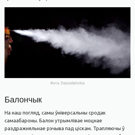
Фота: Depositphotos
Балончык
На наш погляд, самы ўніверсальны сродак
самаабароны. Балон утрымлівае моцнае
раздражняльнае рэчыва пад ціскам. Трапляючы ў