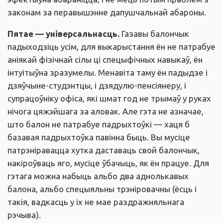
законам за перавышэнне дапушчальнай абароны.
Пятае — універсальнасць.
Газавы балончык
падыходзіць усім, для выкарыстання ён не патрабуе
аніякай фізічнай сілы ці спецыфічных навыкаў, ён
інтуітыўна зразумелы. Менавіта таму ён падыдзе і
дзяўчыне-студэнтцы, і дзядулю-пенсіянеру, і
супрацоўніку офіса, які шмат год не трымаў у руках
нічога цяжэйшага за аловак. Але гэта не азначае,
што балон не патрабуе падрыхтоўкі — хаця б
базавая падрыхтоўка павінна быць. Вы мусіце
патрэніравацца хутка даставаць свой балончык,
накіроўваць яго, мусіце ўбачыць, як ён працуе. Для
гэтага можна набыць альбо два аднолькавых
балона, альбо спецыяльны трэніровачны (ёсць і
такія, вадкасць у іх не мае раздражняльнага
рэчыва).