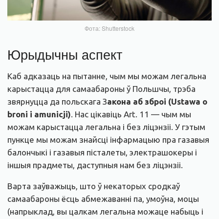
Фота: Shutterstock
Юрыдычны аспект
Каб адказаць на пытанне, чым мы можам легальна
карыстацца для самаабароны ў Польшчы, трэба
звярнуцца да польскага З
акона аб зброі (Ustawa o
broni i amunicji)
. Нас цікавіць Art. 11 — чым мы
можам карыстацца легальна і без ліцэнзіі. У гэтым
пункце мы можам знайсці інфармацыю пра газавыя
балончыкі і газавыя пісталеты, электрашокеры і
іншыя прадметы, даступныя нам без ліцэнзіі.
Варта заўважыць, што ў некаторых сродкаў
самаабароны ёсць абмежаванні па, умоўна, моцы
(напрыклад, вы цалкам легальна можаце набыць і