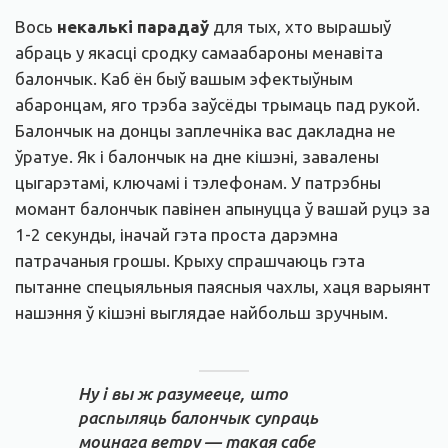
Вось
некалькі парадаў
для тых, хто вырашыў
абраць у якасці сродку самаабароны менавіта
балончык. Каб ён быў вашым эфектыўным
абаронцам, яго трэба заўсёды трымаць пад рукой.
Балончык на донцы заплечніка вас дакладна не
ўратуе. Як і балончык на дне кішэні, завалены
цыгарэтамі, ключамі і тэлефонам. У патрэбны
момант балончык павінен апынуцца ў вашай руцэ за
1-2 секунды, іначай гэта проста дарэмна
патрачаныя грошы. Крыху спрашчаюць гэта
пытанне спецыяльныя паясныя чахлы, хаця варыянт
нашэння ў кішэні выглядае найбольш зручным.
Ну і вы ж разумееце, што
распыляць балончык супраць
моцнага ветру — такая сабе