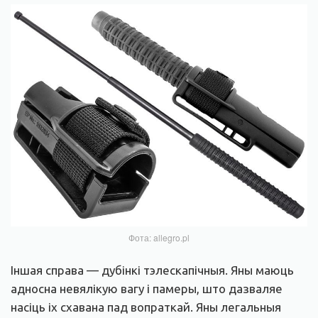
Фота: allegro.pl
Іншая справа — дубінкі тэлескапічныя. Яны маюць
адносна невялікую вагу і памеры, што дазваляе
насіць іх схавана пад вопраткай. Яны легальныя