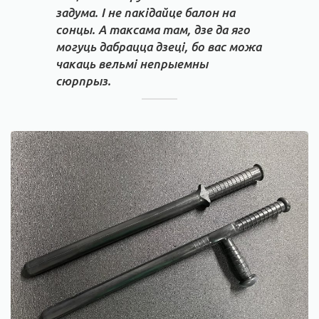
задума. І не пакідайце балон на
сонцы. А таксама там, дзе да яго
могуць дабрацца дзеці, бо вас можа
чакаць вельмі непрыемны
сюрпрыз.