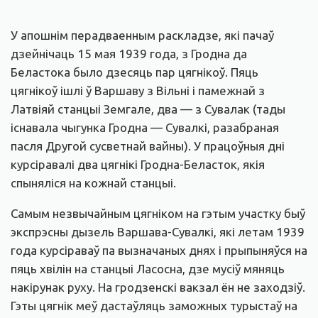
У апошнім перадваенным раскладзе, які пачаў
дзейнічаць 15 мая 1939 года, з Гродна да
Беластока было дзесяць пар цягнікоў. Пяць
цягнікоў ішлі ў Варшаву з Вільні і памежнай з
Латвіяй станцыі Земгале, два — з Сувалак (тады
існавала чыгунка Гродна — Сувалкі, разабраная
пасля Другой сусветнай вайны). У працоўныя дні
курсіравалі два цягнікі Гродна-Беласток, якія
спыняліся на кожнай станцыі.
Самым незвычайным цягніком на гэтым участку быў
экспрэсны дызель Варшава-Сувалкі, які летам 1939
года курсіраваў па вызначаных днях і прыпыняўся на
пяць хвілін на станцыі Ласосна, дзе мусіў мяняць
накірунак руху. На гродзенскі вакзал ён не заходзіў.
Гэты цягнік меў дастаўляць заможных турыстаў на