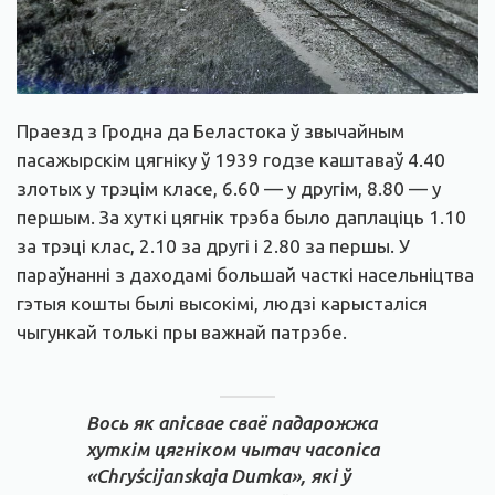
Праезд з Гродна да Беластока ў звычайным
пасажырскім цягніку ў 1939 годзе каштаваў 4.40
злотых у трэцім класе, 6.60 — у другім, 8.80 — у
першым. За хуткі цягнік трэба было даплаціць 1.10
за трэці клас, 2.10 за другі і 2.80 за першы. У
параўнанні з даходамі большай часткі насельніцтва
гэтыя кошты былі высокімі, людзі карысталіся
чыгункай толькі пры важнай патрэбе.
Вось як апісвае сваё падарожжа
хуткім цягніком чытач часопіса
«Chryścijanskaja Dumka», які ў