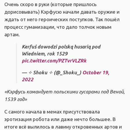
Очень скоро в руки (которые пришлось
дорисовывать) Кэрфусю начали давать оружие и
ждать от него героических поступков. Так пошёл
процесс гуманизации, что дало толчок новым
артам.
Kerfuś dowodzi polską husarią pod
Wiedniem, rok 1529
pic.twitter.com/PZTvrVLZRk
— ✧ Shoku ✧ (@_Shoku_)
October 19,
2022
«Кэрфусь командует польскими гусарами под Веной,
1539 год»
С самого начала в мемах присутствовала
эротизация робота или даже нечто большее. В
итоге всё вылилось в лавину откровенных артов и