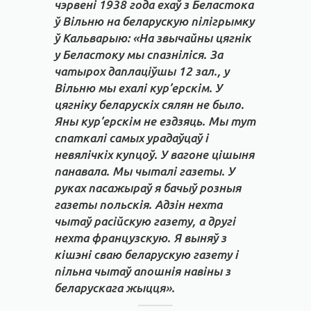
чэрвені 1938 года ехаў з Беластока
ў Вільню на беларускую пілігрымку
ў Кальварыю: «На звычайны цягнік
у Беластоку мы спазніліся. За
чатырох даплаціўшы 12 зал., у
Вільню мы ехалі кур’ерскім. У
цягніку беларускіх сялян не было.
Яны кур’ерскім не ездзяць. Мы тут
спаткалі самых урадаўцаў і
невялічкіх купцоў. У вагоне цішыня
панавала. Мы чыталі газеты. У
руках пасажыраў я бачыў розныя
газеты польскія. Адзін нехта
чытаў расійскую газету, а другі
нехта французскую. Я выняў з
кішэні сваю беларускую газету і
пільна чытаў апошнія навіны з
беларускага жыцця».