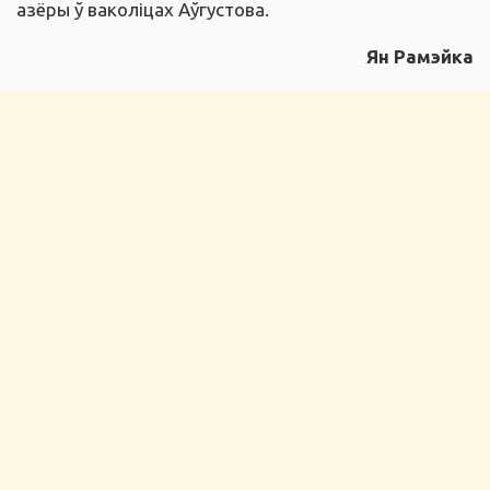
азёры ў ваколіцах Аўгустова.
Ян Рамэйка