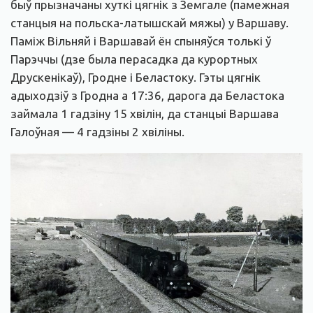
быў прызначаны хуткі цягнік з Земгале (памежная
станцыя на польска-латышскай мяжы) у Варшаву.
Паміж Вільняй і Варшавай ён спыняўся толькі ў
Парэччы (дзе была перасадка да курортных
Друскенікаў), Гродне і Беластоку. Гэты цягнік
адыходзіў з Гродна а 17:36, дарога да Беластока
займала 1 гадзіну 15 хвілін, да станцыі Варшава
Галоўная — 4 гадзіны 2 хвіліны.