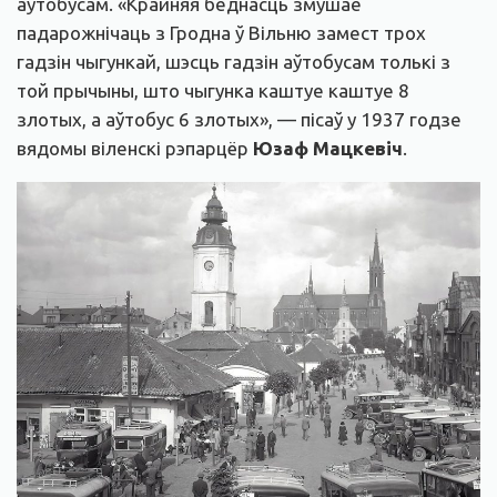
аўтобусам. «Крайняя беднасць змушае
падарожнічаць з Гродна ў Вільню замест трох
гадзін чыгункай, шэсць гадзін аўтобусам толькі з
той прычыны, што чыгунка каштуе каштуе 8
злотых, а аўтобус 6 злотых», — пісаў у 1937 годзе
вядомы віленскі рэпарцёр
Юзаф Мацкевіч
.