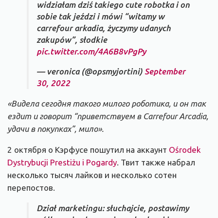
widziałam dziś takiego cute robotka i on
sobie tak jeździ i mówi “witamy w
carrefour arkadia, życzymy udanych
zakupów”, słodkie
pic.twitter.com/4A6B8vPgPy
— veronica (@opsmyjortini)
September
30, 2022
«Видела сегодня такого милого роботика, и он так
ездит и говорит “приветствуем в Carrefour Arcadia,
удачи в покупках”, мило».
2 октября о Кэрфусе пошутил на аккаунт
Ośrodek
Dystrybucji Prestiżu i Pogardy
. Твит также набрал
несколько тысяч лайков и несколько сотен
перепостов.
Dział marketingu: słuchajcie, postawimy