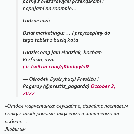
półkę z niezdrowymi przekąskami i
napojami na roombie…
Ludzie: meh
Dział marketingu: … i przyczepimy do
tego tablet z buzią kota
Ludzie: omg jaki słodziak, kocham
Kerfusia, uwu
pic.twitter.com/gRbobpyIuR
— Ośrodek Dystrybucji Prestiżu i
Pogardy (@prestiz_pogarda)
October 2,
2022
«Отдел маркетинга: слушайте, давайте поставим
полку с нездоровыми закусками и напитками на
робота…
Люди: хм