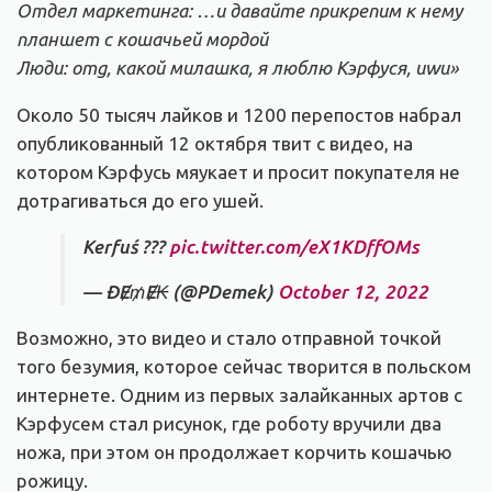
Отдел маркетинга: …и давайте прикрепим к нему
планшет с кошачьей мордой
Люди:
omg
, какой милашка, я люблю Кэрфуся,
uwu»
Около 50 тысяч лайков и 1200 перепостов набрал
опубликованный 12 октября твит с видео, на
котором Кэрфусь мяукает и просит покупателя не
дотрагиваться до его ушей.
Kerfuś ???
pic.twitter.com/eX1KDffOMs
— ĐɆ₥Ɇ₭ (@PDemek)
October 12, 2022
Возможно, это видео и стало отправной точкой
того безумия, которое сейчас творится в польском
интернете. Одним из первых залайканных артов с
Кэрфусем стал рисунок, где роботу вручили два
ножа, при этом он продолжает корчить кошачью
рожицу.