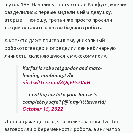
шуток 18+. Начались споры о поле Кэрфуся, мнения
разделились: первые видели в нём девушку,
вторые — юношу, третьи же просто просили
людей оставить в покое бедного робота.
А кое-кто даже присвоил ему уникальный
робокотогендер и определил как небинарную
личность, склоняющуюся к мужскому полу.
Kerfuś is robocatgender and masc-
leaning nonbinary! /hc
pic.twitter.com/8QgFPrZVuH
— inviting me into your house is
completely safe? (@lnmylittleworld)
October 15, 2022
Дошло даже до того, что пользователи Twitter
заговорили о беременности робота, а аниматор