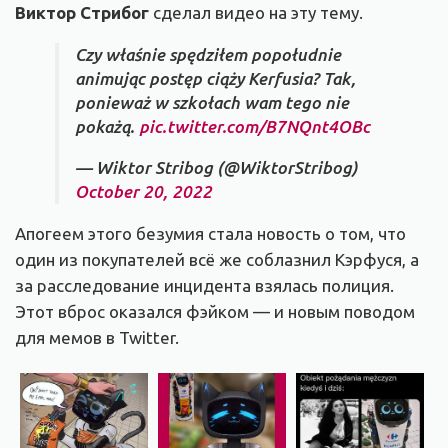
Виктор Стрибог
сделал видео на эту тему.
Czy właśnie spędziłem popołudnie
animując postęp ciąży Kerfusia? Tak,
ponieważ w szkołach wam tego nie
pokażą.
pic.twitter.com/B7NQnt4OBc
— Wiktor Stribog (@WiktorStribog)
October 20, 2022
Апогеем этого безумия стала новость о том, что
один из покупателей всё же соблазнил Кэрфуся, а
за расследование инцидента взялась полиция.
Этот вброс оказался фэйком — и новым поводом
для мемов в Twitter.