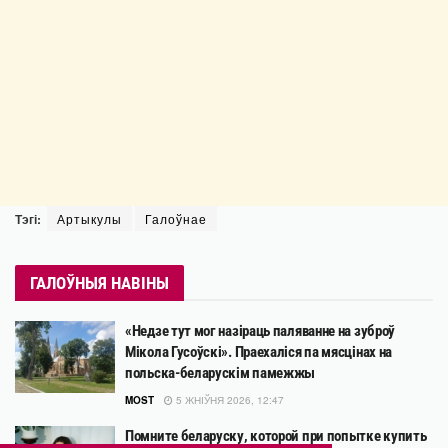
Тэгі:
Артыкулы
Галоўнае
ГАЛОЎНЫЯ НАВІНЫ
«Недзе тут мог назіраць паляванне на зуброў
Мікола Гусоўскі». Праехаліся па мясцінах на
польска-беларускім памежжы
MOST
5 ЖНІЎНЯ 2026, 12:47
Помните беларуску, которой при попытке купить