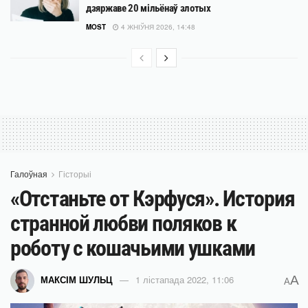
дзяржаве 20 мільёнаў злотых
MOST
4 ЖНІЎНЯ 2026, 14:48
Галоўная
Гісторыі
«Отстаньте от Кэрфуся». История
странной любви поляков к
роботу с кошачьими ушками
A
МАКСІМ ШУЛЬЦ
1 лістапада 2022, 11:06
A