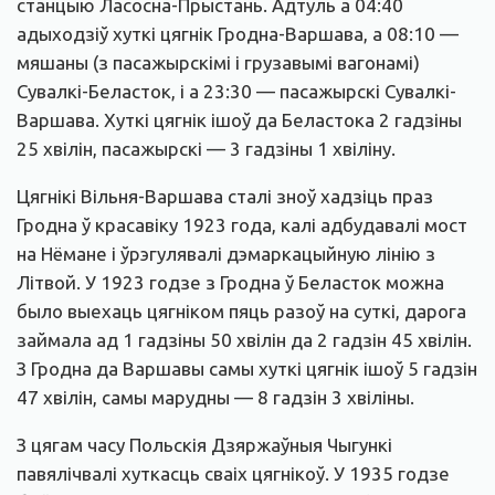
станцыю Ласосна-Прыстань. Адтуль а 04:40
адыходзіў хуткі цягнік Гродна-Варшава, а 08:10 —
мяшаны (з пасажырскімі і грузавымі вагонамі)
Сувалкі-Беласток, і а 23:30 — пасажырскі Сувалкі-
Варшава. Хуткі цягнік ішоў да Беластока 2 гадзіны
25 хвілін, пасажырскі — 3 гадзіны 1 хвіліну.
Цягнікі Вільня-Варшава сталі зноў хадзіць праз
Гродна ў красавіку 1923 года, калі адбудавалі мост
на Нёмане і ўрэгулявалі дэмаркацыйную лінію з
Літвой. У 1923 годзе з Гродна ў Беласток можна
было выехаць цягніком пяць разоў на суткі, дарога
займала ад 1 гадзіны 50 хвілін да 2 гадзін 45 хвілін.
З Гродна да Варшавы самы хуткі цягнік ішоў 5 гадзін
47 хвілін, самы марудны — 8 гадзін 3 хвіліны.
З цягам часу Польскія Дзяржаўныя Чыгункі
павялічвалі хуткасць сваіх цягнікоў. У 1935 годзе