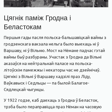
Цягнік паміж Гродна і
Беластокам
Першыя гады пасля польска-бальшавіцкай вайны з
гродзенскага вакзала нельга было выехаць ні ў
Варшаву, ні ў Вільню. Мост на Нёмане падчас гэтай
вайны быў разбураны. Участак з Гродна да Вільні
аказаўся на нейтральнай паласе на польска-
літоўскім памежжы і некаторы час не дзейнічаў.
Цягнікі з Вільні ў Варшаву хадзілі праз Ліду,
Ваўкавыск і Седльцы — па былой Балагое-
Сядлецкай чыгунцы.
У 1922 годзе, каб даехаць з Гродна ў Беласток,
трэба было пераправіцца праз Нёман на часовую