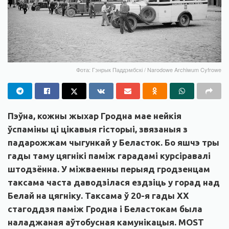
Фота: Гэнрык Паддэмбскі / Narodowe Archiwum Cyfrowe
Пэўна, кожны жыхар Гродна мае нейкія
ўспаміны ці цікавыя гісторыі, звязаныя з
падарожжам чыгункай у Беласток. Бо яшчэ тры
гады таму цягнікі паміж гарадамі курсіравалі
штодзённа. У міжваенны перыяд гродзенцам
таксама часта даводзілася ездзіць у горад над
Белай на цягніку. Таксама ў
20-я гады ХХ
стагоддзя паміж Гродна і Беластокам была
наладжаная аўтобусная камунікацыя. MOST