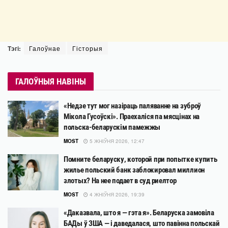
Тэгі:
Галоўнае
Гісторыя
ГАЛОЎНЫЯ НАВІНЫ
«Недзе тут мог назіраць паляванне на зуброў
Мікола Гусоўскі». Праехаліся па мясцінах на
польска-беларускім памежжы
MOST
5 ЖНІЎНЯ 2026, 12:47
Помните беларуску, которой при попытке купить
жилье польский банк заблокировал миллион
злотых? На нее подает в суд риелтор
MOST
4 ЖНІЎНЯ 2026, 19:39
«Даказвала, што я — гэта я». Беларуска замовіла
БАДы ў ЗША — і даведалася, што павінна польскай