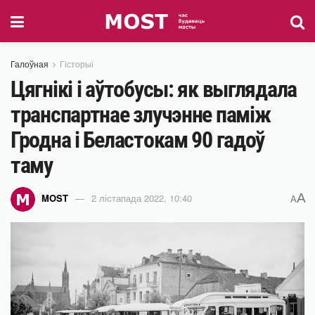
Галоўная
Гісторыі
Цягнікі і аўтобусы: як выглядала
транспартнае злучэнне паміж
Гродна і Беластокам 90 гадоў
таму
A
MOST
2 лістапада 2022, 10:40
A