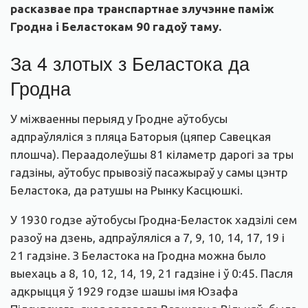
расказвае пра транспартнае злучэнне паміж
Гродна і Беластокам 90 гадоў таму.
За 4 злотых з Беластока да
Гродна
У міжваенны перыяд у Гродне аўтобусы
адпраўляліся з пляца Баторыя (цяпер Савецкая
плошча). Пераадолеўшы 81 кіламетр дарогі за тры
гадзіны, аўтобус прывозіў пасажыраў у самы цэнтр
Беластока, да ратушы на Рынку Касцюшкі.
У 1930 годзе аўтобусы Гродна-Беласток хадзілі сем
разоў на дзень, адпраўляліся а 7, 9, 10, 14, 17, 19 і
21 гадзіне. З Беластока на Гродна можна было
выехаць а 8, 10, 12, 14, 19, 21 гадзіне і ў 0:45. Пасля
адкрыцця ў 1929 годзе шашы імя Юзафа