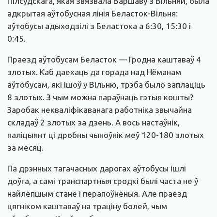
Пілсудскага, якая звязвала Варшаву з Вільняй, была
адкрытая аўтобусная лінія Беласток-Вільня:
аўтобусы адыходзілі з Беластока а 6:30, 15:30 і
0:45.
Праезд аўтобусам Беласток — Гродна каштаваў 4
злотых. Каб даехаць да горада над Нёманам
аўтобусам, які ішоў у Вільню, трэба было заплаціць
8 злотых. З чым можна параўнаць гэтыя кошты?
Заробак некваліфікаванага работніка звычайна
складаў 2 злотых за дзень. А вось настаўнік,
паліцыянт ці дробны чыноўнік меў 120-180 злотых
за месяц.
Па дрэнных тагачасных дарогах аўтобусы ішлі
доўга, а самі транспартныя сродкі былі часта не ў
найлепшым стане і перапоўненыя. Але праезд
цягніком каштаваў на траціну болей, чым