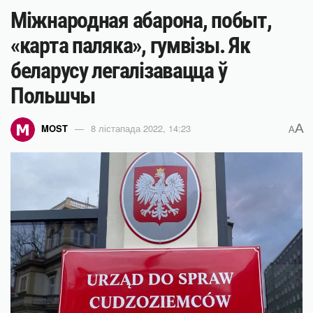
Міжнародная абарона, побыт,
«карта паляка», гумвізы. Як
беларусу легалізавацца ў
Польшчы
A
MOST
8 лістапада 2022, 14:23
A