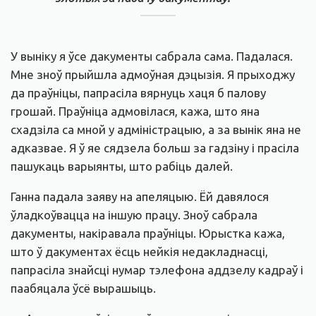
У выніку я ўсе дакументы сабрала сама. Падалася.
Мне зноў прыйшла адмоўная дэцызія. Я прыходжу
да праўніцы, папрасіла вярнуць хаця б палову
грошай. Праўніца адмовілася, кажа, што яна
схадзіла са мной у адміністрацыю, а за вынік яна не
адказвае. Я ў яе сядзела больш за гадзіну і прасіла
пашукаць варыянты, што рабіць далей.
Ганна падала заяву на апеляцыю. Ёй давялося
ўладкоўвацца на іншую працу. Зноў сабрала
дакументы, накіравала праўніцы. Юрыстка кажа,
што ў дакументах ёсць нейкія недакладнасці,
папрасіла знайсці нумар тэлефона аддзелу кадраў і
паабяцала ўсё вырашыць.