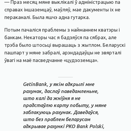
— Праз месяц мяне выклікалі ў адміністрацыю па
справах іншаземцаў, маўляў, мае дакументы іх не
пераканалі. Была яшчэ адна гутарка.
Потым пачаліся праблемы з найманнем кватэры і
банкам. Некаторы час я бадзяўся па сябрах, але
трэба было штосьці вырашаць з жытлом. Беларускі
пашпарт у мяне забралі, арэндадаўцы не звярталі
ўвагі на маё пасведчанне «цудзоземца».
GetinBank, у якім адкрылі мне
рахунак, даслаў паведамленьне,
што калі да жніўня я не
прадстаўлю карту побыту, у мяне
заблакуюць рахунак. Даведаўся,
што без праблем беларусам
адкрывае рахункі PKO Bank Polski,