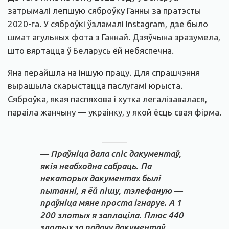
затрымалі лепшую сяброўку Ганны за пратэсты
2020-га. У сяброўкі ўзламалі Instagram, дзе было
шмат агульных фота з Ганнай. Дзяўчына зразумела,
што вяртацца ў Беларусь ёй небяспечна.
Яна перайшла на іншую працу. Для спрашчэння
вырашыла скарыстацца паслугамі юрыста.
Сяброўка, якая паспяхова і хутка легалізавалася,
параіла жанчыну — украінку, у якой ёсць свая фірма.
— Праўніца дала спіс дакументаў,
якія неабходна сабраць. Па
некаторых дакументах былі
пытанні, я ёй пішу, тэлефаную —
праўніца мяне проста ігнаруе. А 1
200 злотых я заплаціла. Плюс 440
злотых за падачу дакументаў.