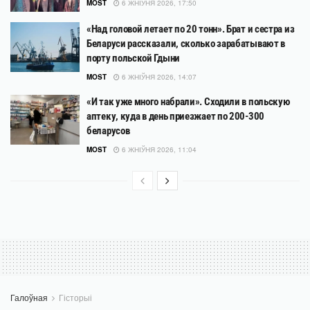
MOST
6 ЖНІЎНЯ 2026, 17:50
«Над головой летает по 20 тонн». Брат и сестра из
Беларуси рассказали, сколько зарабатывают в
порту польской Гдыни
MOST
6 ЖНІЎНЯ 2026, 14:07
«И так уже много набрали». Сходили в польскую
аптеку, куда в день приезжает по 200-300
беларусов
MOST
6 ЖНІЎНЯ 2026, 11:04
Галоўная
Гісторыі