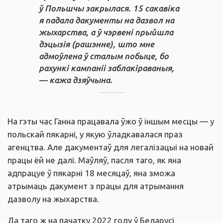
ў Польшчы закрылася. 15 сакавіка
я падала дакументы на дазвол на
жыхарства, а ў чэрвені прыйшла
дэцызія (рашэнне), што мне
адмоўлена ў сталым побыце, бо
рахункі кампаніі заблакіраваныя,
— кажа дзяўчына.
На гэты час Ганна працавала ўжо ў іншым месцы — у
польскай пякарні, у якую ўладкавалася праз
агенцтва. Але дакументаў для легалізацыі на новай
працы ёй не далі. Маўляў, пасля таго, як яна
адпрацуе ў пякарні 18 месяцаў, яна зможа
атрымаць дакумент з працы для атрымання
дазволу на жыхарства.
Да таго ж на пачатку 2022 году ў Беларусі