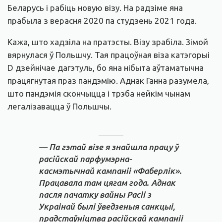
Беларусь і рабіць новую візу. На радзіме яна
прабыла з верасня 2020 па студзень 2021 года.
Кажа, што хадзіла на пратэсты. Візу зрабіла. Зімой
вярнулася ў Польшчу. Тая працоўная віза катэгорыі
D дзейнічае дагэтуль, бо яна нібыта аўтаматычна
працягнутая праз пандэмію. Аднак Ганна разумела,
што пандэмія скончыцца і трэба нейкім чынам
легалізавацца ў Польшчы.
— Па гэтай візе я знайшла працу ў
расійскай парфумэрна-
касмэтычнай кампаніі «Фаберлік».
Працавала там цягам года. Аднак
пасля пачатку вайны Расіі з
Украінай былі ўведзеныя санкцыі,
прадстаўніцтва расійскай кампаніі