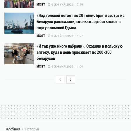
MOST
6 ЖНІЎНЯ 2026, 17:50
«Над головой летает по 20 тонн». Брат и сестра из
Беларуси рассказали, сколько зарабатывают в
порту польской Гдыни
MOST
6 ЖНІЎНЯ 2026, 14:07
«И так уже много набрали». Сходили в польскую
аптеку, куда в день приезжает по 200-300
беларусов
MOST
6 ЖНІЎНЯ 2026, 11:04
Галоўная
Гісторыі