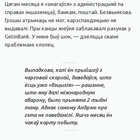
Цягам месяца я «змагаўся» з адміністрацыяй па
справах іншаземцаў, банкам, поштай. Безвынікова.
Грошы атрымаць не мог, карэспандэнцыю не
выдавалі. Пры канцы жніўня заблакавалі рахунак у
GetinBank. У мяне быў шок, — дзеліцца сваімі
праблемамі хлопец.
Выпадкова, калі ён прыйшоў з
чарговай скаргай, даведаўся, што
ёсць ужо «дэцызія» — рашэнне,
што яму далі міжнародную
абарону, было прынята 2 тыдні
таму. Аднак самому Андрэю пра
гэта не паведамілі. Яшчэ месяц ён
чакаў карту побыту.