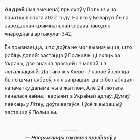
Андрэй
(імя зменена) прыехаў у Польшчу на
пачатку лютага 2022 году. На яго ў Беларусі была
заведзеная крымінальная справа паводле
«народнага артыкула» 342.
Ён прызнаецца, што доўга не мог вызначыцца, што
рабіць далей: застацца ў Польшчы ці ехаць ва
Украіну, дзе значна прасцей і з мовай, і з
легалізацыяй. Да таго ж у Кіеве і Львове ў хлопца
было шмат сяброў, якія запрашалі да сябе і абяцалі
напачатку дапамагчы з жытлом. Але 24 лютага
пачалася вайна, і варыянт з Украінай адпаў. Думаў
паехаць у Літву, доўга вагаўся. І ўсё ж вырашыў
застацца ў Польшчы.
— Напрыканцы сакавіка прыйшоў у