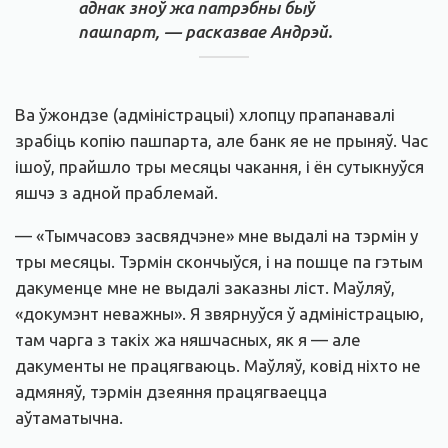
аднак зноў жа патрэбны быў
пашпарт, — расказвае Андрэй.
Ва ўжондзе (адміністрацыі) хлопцу прапанавалі
зрабіць копію пашпарта, але банк яе не прыняў. Час
ішоў, прайшло тры месяцы чакання, і ён сутыкнуўся
яшчэ з адной праблемай.
— «Тымчасовэ засвядчэне» мне выдалі на тэрмін у
тры месяцы. Тэрмін скончыўся, і на пошце па гэтым
дакуменце мне не выдалі заказны ліст. Маўляў,
«докумэнт неважны». Я звярнуўся ў адміністрацыю,
там чарга з такіх жа няшчасных, як я — але
дакументы не працягваюць. Маўляў, ковід ніхто не
адмяняў, тэрмін дзеяння працягваецца
аўтаматычна.