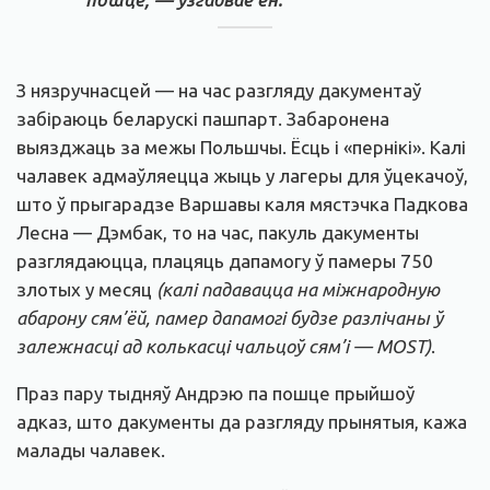
З нязручнасцей — на час разгляду дакументаў
забіраюць беларускі пашпарт. Забаронена
выязджаць за межы Польшчы. Ёсць і «пернікі». Калі
чалавек адмаўляецца жыць у лагеры для ўцекачоў,
што ў прыгарадзе Варшавы каля мястэчка Падкова
Лесна — Дэмбак, то на час, пакуль дакументы
разглядаюцца, плацяць дапамогу ў памеры 750
злотых у месяц
(калі падавацца на міжнародную
абарону сям’ёй, памер дапамогі будзе разлічаны ў
залежнасці ад колькасці чальцоў сям’і — MOST)
.
Праз пару тыдняў Андрэю па пошце прыйшоў
адказ, што дакументы да разгляду прынятыя, кажа
малады чалавек.