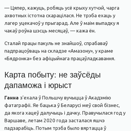
— Цяпер, кажуць, робяць усё крыху хутчэй, чарга
ахвотных істотна скарацілася. Не трэба ехаць у
лагер уцекачоў у прыгарад. Але ў маім выпадку я
чакаў роўна шэсць месяцаў, — кажа ён.
Сталай працы пакуль не знайшоў, спрабаваў
падпрацоўваць на складзе «Амазону», у краме
«Бядронка» без афіцыйнага працаўладкавання.
Карта побыту: не заўсёды
дапаможа і юрыст
Ганна
з’ехала ў Польшчу вучыцца ў Акадэмію
фатаграфіі. Яе бацька ў Беларусі меў свой бізнес,
да якога хацеў далучыць і дачку. Правучылася год у
Варшаве, летам 2020 года засталася яшчэ
падзарабіць. Потым трэба было вяртацца ў