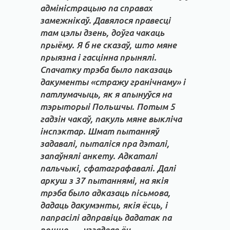
адміністрацыю па справах
замежнікаў. Давялося правесці
там цэлы дзень, доўга чакаць
прыёму. Я б не сказаў, што мяне
прыязна і гасцінна прынялі.
Спачатку трэба было паказаць
дакументы «стражу гранічнаму» і
патлумачыць, як я апынуўся на
тэрыторыі Польшчы. Потым 5
гадзін чакаў, пакуль мяне выкліча
інспэктар. Шмат пытанняў
задавалі, пыталіся пра дэталі,
запаўнялі анкету. Адкаталі
пальчыкі, сфатаграфавалі. Далі
аркуш з 37 пытаннямі, на якія
трэба было адказаць пісьмова,
дадаць дакумэнты, якія ёсць, і
папрасілі адправіць дадатак па
пошце, — узгадвае ён.