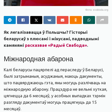
Фота: svaboda.org
Як легалізавацца ў Польшчы? Гісторыі
беларусаў з плюсамі і мінусамі, падводнымі
камянямі
расказвае «Радыё Свабода»
.
Міжнародная абарона
Калі беларусы пацярпелі ад пераследу ў Беларусі,
былі затрыманыя, асуджаныя, маюць дакументы,
што пацвярджаюць гэта, яны могуць разлічваць на
міжнародную абарону. Працэдура не вельмі хуткая,
цягнецца да 6 месяцаў, у асобных выпадках тэрмін
разгляду дакументаў могуць працягнуць да 15
месяцаў.