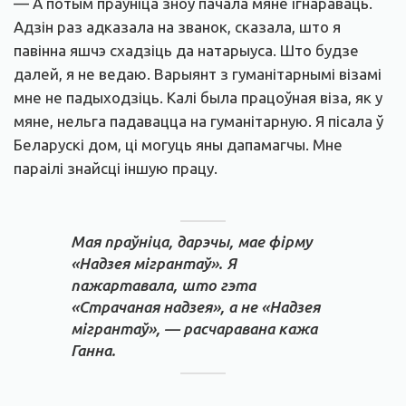
— А потым праўніца зноў пачала мяне ігнараваць.
Адзін раз адказала на званок, сказала, што я
павінна яшчэ схадзіць да натарыуса. Што будзе
далей, я не ведаю. Варыянт з гуманітарнымі візамі
мне не падыходзіць. Калі была працоўная віза, як у
мяне, нельга падавацца на гуманітарную. Я пісала ў
Беларускі дом, ці могуць яны дапамагчы. Мне
параілі знайсці іншую працу.
Мая праўніца, дарэчы, мае фірму
«Надзея мігрантаў». Я
пажартавала, што гэта
«Страчаная надзея», а не «Надзея
мігрантаў», — расчаравана кажа
Ганна.