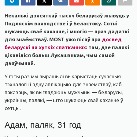
Некалькі дзясяткаў тысяч беларусаў жывуць у
Подляскім ваяводстве і ў Беластоку. Сотні
шукаюць сваё каханне, і многія — праз дадаткі
для знаёмстваў. MOST ужо пісаў пра
досвед
беларускі на хуткіх спатканнях
: там, дзе палякі
цікавіліся больш Лукашэнкам, чым самой
дзяўчынай.
У гэты раз мы вырашылі выкарыстаць сучасныя
тэхналогіі і адну аплікацыю для знаёмстваў, каб
паказаць, як выглядаюць мужчыны — беларусы,
украінцы, палякі, — што шукаюць сваё каханне ў
сетцы.
Адам, паляк, 31 год