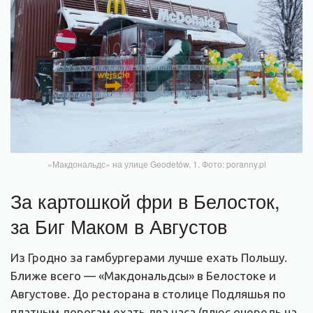
«Макдональдс» на улице Geodetów, 1. Фото: poranny.pl
За картошкой фри в Белосток,
за Биг Маком в Августов
Из Гродно за гамбургерами лучше ехать Польшу.
Ближе всего — «Макдональдсы» в Белостоке и
Августове. До ресторана в столице Подляшья по
платным дорогам ехать два часа (плюс очередь на