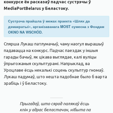
конкурсе ён расказаў падчас сустрэчы ў
MediaPortBelarus у Беластоку.
Сустрэча прайшла ў межах праекта «Шлях да
дэмакратыі», арганізаванага MOST сумесна з Фондам
OKNO NA WSCHÓD.
Спярша Лукаш патлумачыў, чаму наогул вырашыў
падавацца на конкурс. Падчас паездак у іншыя
гарады бачыў, як цікава выглядае, калі вуліцы
ўпрыгожаныя скульптурамі. Напрыклад, ва
Уроцлаве ёсць некалькі соцень скульптур гномаў.
Лукаш падумаў, што нешта падобнае было б варта
зрабіць і ў Беластоку.
Прыгадаў, што сярод палякаў ёсць
кпін у адрас беластачан, нібыта па