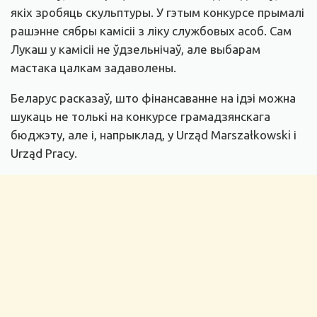
якіх зробяць скульптуры. У гэтым конкурсе прымалі
рашэнне сябры камісіі з ліку службовых асоб. Сам
Лукаш у камісіі не ўдзельнічаў, але выбарам
мастака цалкам задаволены.
Беларус расказаў, што фінансаванне на ідэі можна
шукаць не толькі на конкурсе грамадзянскага
бюджэту, але і, напрыклад, у Urząd Marszałkowski і
Urząd Pracy.