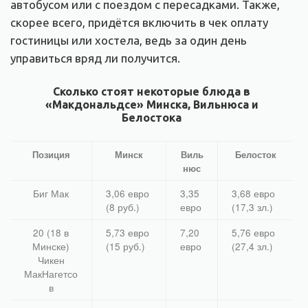
автобусом или с поездом с пересадками. Также,
скорее всего, придётся включить в чек оплату
гостиницы или хостела, ведь за один день
управиться вряд ли получится.
Сколько стоят некоторые блюда в
«Макдональдсе» Минска, Вильнюса и
Белостока
Позиция
Минск
Виль
Белосток
нюс
Биг Мак
3,06 евро
3,35
3,68 евро
(8 руб.)
евро
(17,3 зл.)
20 (18 в
5,73 евро
7,20
5,76 евро
Минске)
(15 руб.)
евро
(27,4 зл.)
Чикен
МакНагетсо
в