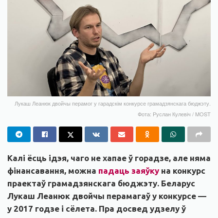
Лукаш Леанюк двойчы перамог у гарадскім конкурсе грамадзянскага бюджэту.
Фота: Руслан Кулевіч / MOST
Калі ёсць ідэя, чаго не хапае ў горадзе, але няма
фінансавання, можна
падаць заяўку
на конкурс
праектаў грамадзянскага бюджэту. Беларус
Лукаш Леанюк двойчы перамагаў у конкурсе —
у 2017 годзе і сёлета. Пра досвед удзелу ў