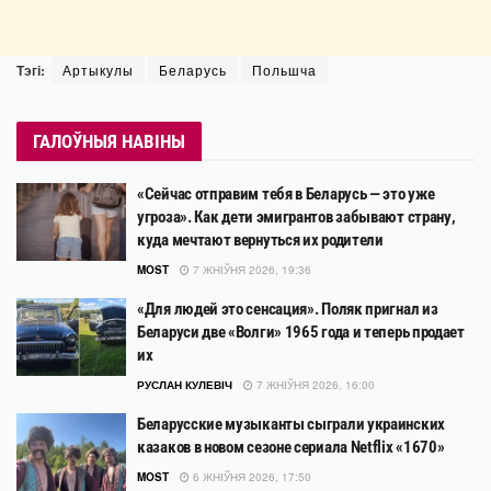
Тэгі:
Артыкулы
Беларусь
Польшча
ГАЛОЎНЫЯ НАВІНЫ
«Сейчас отправим тебя в Беларусь — это уже
угроза». Как дети эмигрантов забывают страну,
куда мечтают вернуться их родители
MOST
7 ЖНІЎНЯ 2026, 19:36
«Для людей это сенсация». Поляк пригнал из
Беларуси две «Волги» 1965 года и теперь продает
их
РУСЛАН КУЛЕВІЧ
7 ЖНІЎНЯ 2026, 16:00
Беларусские музыканты сыграли украинских
казаков в новом сезоне сериала Netflix «1670»
MOST
6 ЖНІЎНЯ 2026, 17:50