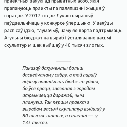
праектныя заяўкі ад прыватных асоб, якія
прапануюць праекты па паляпшэнні жыцця ў
горадзе. У 2017 годзе Лукаш вырашыў
паўдзельнічаць у конкурсе ўпершыню. У заяўцы
распісаў ідэю, тлумачыў, чаму яе варта падтрымаць.
Агульны бюджэт на выраб і ўсталяванне васьмі
скульптур мішак выйшаў у 40 тысяч злотых.
Паказаў дакументы больш
дасведчанаму сябру, а той параіў
адразу павялічыць бюджэт удвая,
бо ўся праца, звязаная з горадам
атрымаецца даражэй, чым
плануеш. Так першы праект з
вырабам васьмі скульптур выйшаў у
80 тысяч злотых, а сёлетні — у
135 тысяч.