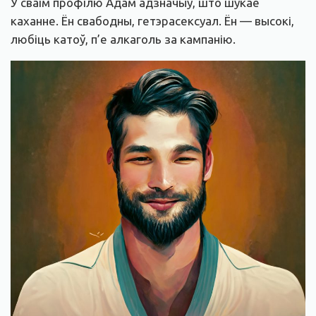
У сваім профілю Адам адзначыў, што шукае
каханне. Ён свабодны, гетэрасексуал. Ён — высокі,
любіць катоў, п’е алкаголь за кампанію.