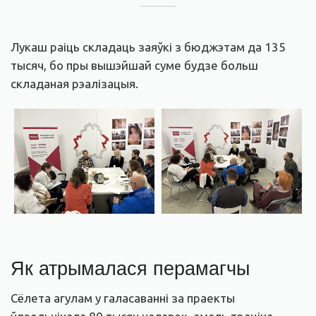
Лукаш раіць складаць заяўкі з бюджэтам да 135
тысяч, бо пры вышэйшай суме будзе больш
складаная рэалізацыя.
Як атрымалася перамагчы
Сёлета агулам у галасаванні за праекты