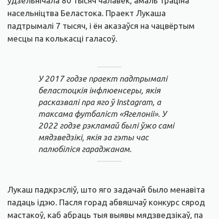
ўдзельнічала 80 тысяч чалавек, амаль траціна
насельніцтва Беластока. Праект Лукаша
падтрымалі 7 тысяч, і ён аказаўся на чацвёртым
месцы па колькасці галасоў.
У 2017 годзе праект падтрымалі
беластоцкія інфлюенсеры, якія
расказвалі пра яго ў Instagram, а
таксама футбаліст «Ягелоніі». У
2022 годзе рэкламай былі ўжо самі
мядзведзікі, якія за гэты час
палюбіліся гараджанам.
Лукаш падкрэсліў, што яго задачай было менавіта
падаць ідэю. Пасля горад абвяшчаў конкурс сярод
мастакоў, каб абраць тыя выявы мядзведзікаў, па