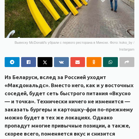
Вывеску McDonald's убрали с первого ресторана в Минске. Фото: koko_by /
Instargam
Из Беларуси, вслед за Россией уходит
«Макдональдс». Вместо него, как и у восточных
соседей, будет сеть быстрого питания «Вкусно
— и точка». Технически ничего не изменится —
заказать бургеры и картошку-фри по-прежнему
можно будет в тех же локациях. Однако
пропадут многие привычные позиции, а также,
скорее всего, поменяется вкус и снизится