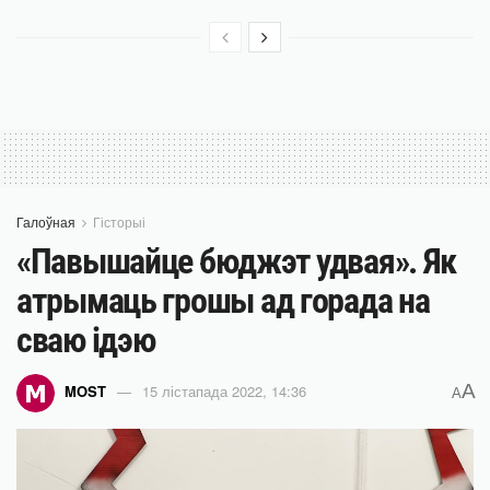
Галоўная
Гісторыі
«Павышайце бюджэт удвая». Як
атрымаць грошы ад горада на
сваю ідэю
A
MOST
15 лістапада 2022, 14:36
A