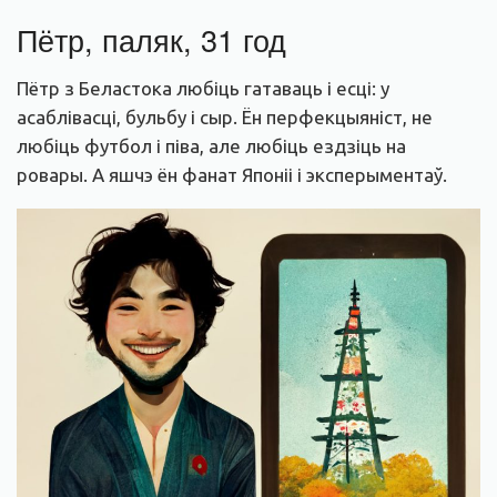
Пётр, паляк, 31 год
Пётр з Беластока любіць гатаваць і есці: у
асаблівасці, бульбу і сыр. Ён перфекцыяніст, не
любіць футбол і піва, але любіць ездзіць на
ровары. А яшчэ ён фанат Японіі і эксперыментаў.