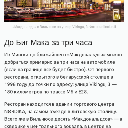
«Макдоналдс» в Вильнюсе на улице Vikingu, 3. Фото: unitectus.lt
До Биг Мака за три часа
Из Минска до ближайшего «Макдональдса» можно
добраться примерно за три часа на автомобиле
(если на границе всё будет быстро). От первого
ресторана, открытого в беларусской столице в
1996 году до точки по адресу: улица Vikingu, 3 —
180 километров по трассе М6 и Е28.
Ресторан находится в здании торгового центра
NØRDIKA, на самом въезде в литовскую столицу.
Всего же в Вильнюсе десять «Макдональдсов» — в
скверике у центрального вокзала, в центре на