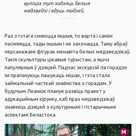
вуліцах тут ходзяць белыя
мядзведзі і ядуць людзей.
Раз з гэтага смяюцца іншыя, то варта і самім
пасмяяцца, тады іншым і не захочацца. Таму абраў
персанажамі фігурак менавіта белых мядзведзікаў.
Такія скульптуры цікавыя турыстам, а яшчэ
папулярныя ў дзяцей. Падчас экскурсій па горадзе
ім прапануюць пашукаць мішак, і гэта стала
займальнай часткай знаёмства з горадам. У
будучым Леанюк плануе развіць праект у
адукацыйным кірунку, каб праз мядзведзікаў
знаёміць дзяцей з культурнымі і гістарычнымі
аспектамі Беластока.