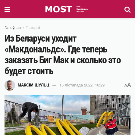
Галоўная
Гісторыі
Из Беларуси уходит
«Макдональдс». Где теперь
заказать Биг Мак и сколько это
будет стоить
A
МАКСІМ ШУЛЬЦ
15 лістапада 2022, 16:29
A