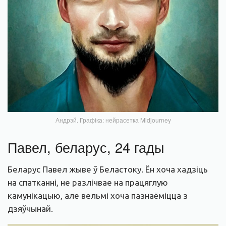
Андрэй. Графіка: нейрасетка Midjourney
Павел, беларус, 24 гады
Беларус Павел жыве ў Беластоку. Ён хоча хадзіць
на спатканні, не разлічвае на працяглую
камунікацыю, але вельмі хоча пазнаёміцца з
дзяўчынай.