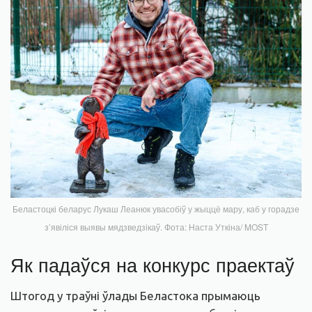
Беластоцкі беларус Лукаш Леанюк увасобіў у жыццё мару, каб у горадзе
з’явіліся выявы мядзведзікаў. Фота: Наста Уткіна/ MOST
Як падаўся на конкурс праектаў
Штогод у траўні ўлады Беластока прымаюць