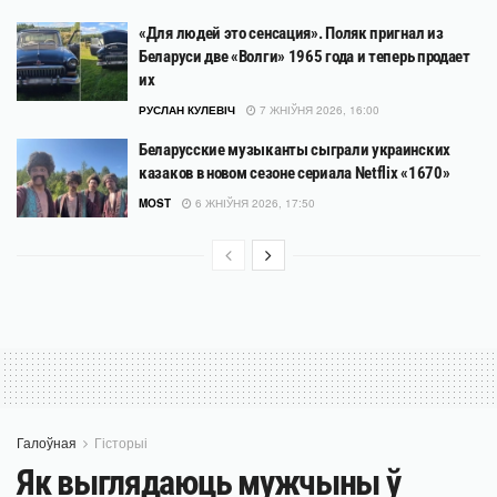
«Для людей это сенсация». Поляк пригнал из
Беларуси две «Волги» 1965 года и теперь продает
их
РУСЛАН КУЛЕВІЧ
7 ЖНІЎНЯ 2026, 16:00
Беларусские музыканты сыграли украинских
казаков в новом сезоне сериала Netflix «1670»
MOST
6 ЖНІЎНЯ 2026, 17:50
Галоўная
Гісторыі
Як выглядаюць мужчыны ў