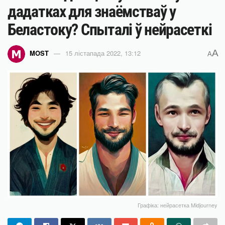
дадатках для знаёмстваў у
Беластоку? Спыталі ў нейрасеткі
A
MOST
15 лістапада 2022, 13:12
A
Графіка: нейрасетка Midjourney