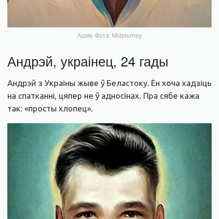
Адам. Фота: Midjourney
Андрэй, украінец, 24 гады
Андрэй з Украіны жыве ў Беластоку. Ён хоча хадзіць
на спатканні, цяпер не ў адносінах. Пра сябе кажа
так: «просты хлопец».