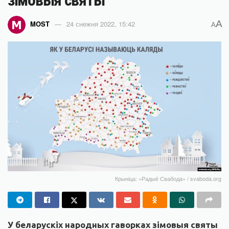
зімовыя святы
A
MOST
24 снежня 2022, 15:42
A
Крыніца: «Радыё Свабода» / svaboda.org
У беларускіх народных гаворках зімовыя святы