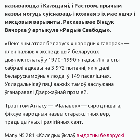
называюцца і Калядамі, і Раством, прычым
назвы могуць суіснаваць і кожная з іх мае яшчэ і
мясцовыя варыянты. Расказывае Вінцук
Вячорка ў артыкуле «Радыё Свабоды».
«Лексічны атлас беларускіх народных гаворак» —
плён палявых экспедыцый беларускіх
дыялектолагаў у 1970–1990-я гады. Лінгвісты
сабралі адказы на 3 972 пытанні, якія далі
беларускамоўныя людзі ў 149 паселішчах.
Укладальнікаў пяці важкіх тамоў заслужана
ўганаравалі Дзяржаўнай прэміяй.
Трэці том Атласу — «Чалавек» — сярод іншага,
фіксуе народныя назвы старажытных вер,
традыцыйных і рэлігійных свят.
Мапу № 281 «Каляды» ўклаў
выдатны беларускі