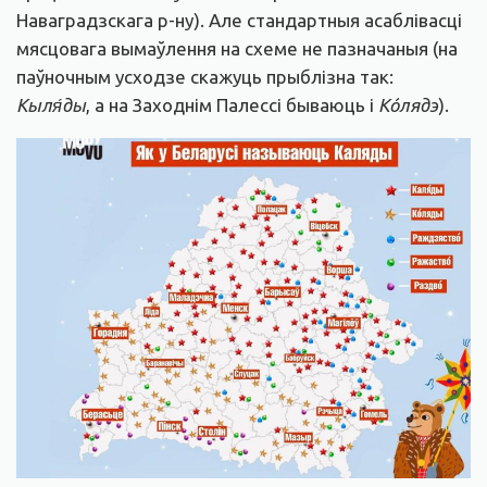
Наваградзскага р-ну). Але стандартныя асаблівасці
мясцовага вымаўлення на схеме не пазначаныя (на
паўночным усходзе скажуць прыблізна так:
Кыля́ды
, а на Заходнім Палессі бываюць і
К
ó
лядэ
).