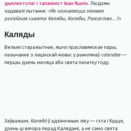
дыялектолаг і тапаніміст
Іван Яшкін
. Людзям
задавалі пытанне:
«Як называецца зімовае
рэлігійнае сьвята: Каляды, Коляды, Ражаство…?»
Каляды
Вельмі старажытнае, яшчэ праславянскае пары,
пазычанне з лацінскай мовы: у рымлянаў
calendae
—
першы дзень месяца або свята пачатку году.
Заўважым:
Калядá
ў адзіночным ліку — гэта і Куцця,
дзень ці вячэра перад Калядамі, а не само свята: