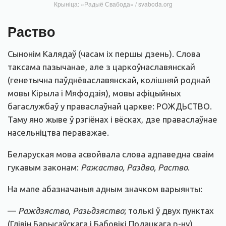
Крыніца: «Радыё Свабода» / svaboda.org
Раств
о
Сынонім Калядаў (часам іх першы дзень). Слова
таксама пазычанае, але з царкоўнаславянскай
(генетычна паўднёваславянскай, колішняй роднай
мовы Кірыла і Мяфодзія), мовы афіцыйных
багаслужбаў у праваслаўнай царкве: РОЖДЬСТВО.
Таму яно жыве ў рэгіёнах і вёсках, дзе праваслаўнае
насельніцтва пераважае.
Беларуская мова асвойвала слова адпаведна сваім
гукавым законам:
Ражаство, Раздво, Раство
.
На мапе абазначаныя адным значком варыянты:
—
Раждзяство
,
Разьдзяство
; толькі ў двух пунктах
(Глівін Барысаўскага і Бабовікі Полацкага р-ну)