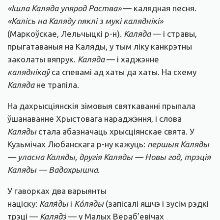
«Ішла Каляда упярод Раства»
— калядная песня.
«Калісь на Каляду пяклі з мукі каляднікі»
(Маркоўскае, Лельчыцкі р-н).
Каляда
— і стравы,
прыгатаваныя на Каляды, у тым ліку канкрэтны
заколаты вяпрук.
Каляд
а
— і хаджэнне
каляднікаў
са спевамі ад хаты да хаты. На схему
Каляда
не трапіла.
На дахрысціянскія зімовыя святкаванні прыпала
ўшанаванне Хрыстовага нараджэння, і слова
Каляды
стала абазначаць хрысціянскае свята. У
Кузьмічах Любанскага р-ну кажуць:
першыя Каляды
— уласна Каляды, другія Каляды — Новы год, трэція
Каляды — Вадохрышча
.
У гаворках два варыянты
націску:
Каля́ды
і
Кóляды
(запісалі яшчэ і зусім рэдкі
трэці —
Калядэ́
— у Малых Вераб’евічах