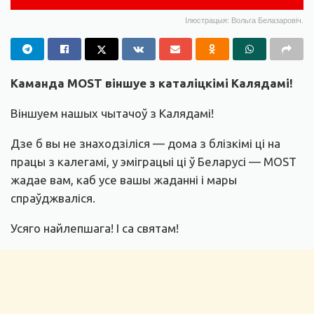
Ілюстрацыя: Вольга Белазаровіч.
Каманда MOST віншуе з каталіцкімі Калядамі!
Віншуем нашых чытачоў з Калядамі!
Дзе б вы не знаходзіліся — дома з блізкімі ці на
працы з калегамі, у эміграцыі ці ў Беларусі — MOST
жадае вам, каб усе вашы жаданні і мары
спраўджваліся.
Усяго найлепшага! І са святам!