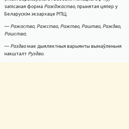
запісаная форма
Ражджаство
, прынятая цяпер у
Беларускім экзархаце РПЦ;
—
Ражаство
,
Ражство
,
Ражтво
,
Раштво
,
Раждво
,
Рашство
;
—
Раздво
мае дыялектныя варыянты вымаўленьня
накшталт
Руздво
.