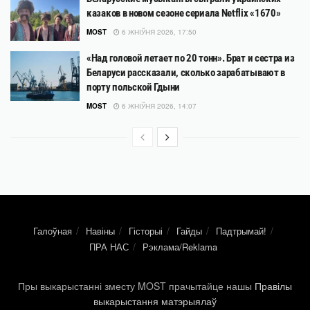
казаков в новом сезоне сериала Netflix «1670»
MOST
6 ЖНІЎНЯ 2026, 17:50
«Над головой летает по 20 тонн». Брат и сестра из
Беларуси рассказали, сколько зарабатывают в
порту польской Гдыни
MOST
6 ЖНІЎНЯ 2026, 14:07
Галоўная
Навіны
Гісторыі
Гайды
Падтрымай!
ПРА НАС
Рэклама/Reklama
Пры выкарыстанні зместу MOST прачытайце нашы
Правілы
выкарыстання матэрыялаў