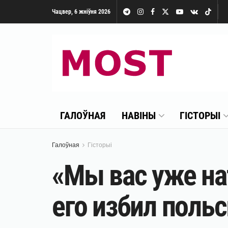
Чацвер, 6 жніўня 2026
ГАЛОЎНАЯ
НАВІНЫ
ГІСТОРЫІ
Галоўная
Гісторыі
«Мы вас уже на
его избил поль