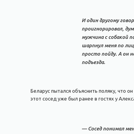
И один другому говор
проигнорировал, дум
мужчина с собакой п
шарпнул меня по лицу
просто пойду. А он 
подъезда.
Беларус пытался объяснить поляку, что он
этот сосед уже был ранее в гостях у Алек
— Сосед понимал мен