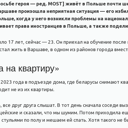
осьбе героя — ред. MOST] живёт в Польше почти шес
Варшаве произошла неприятная ситуация — его изби
льше, когда у него возникли проблемы на национал
ивает права иностранцев в Польше, а также подели
ыло 17 лет, сейчас — 23. Он приехал на обучение посл
стал жить в Варшаве, в одном из районов города вмест
а на квартиру»
2023 года в подъезде дома, где беларусы снимают кв
дит не из их квартиры.
 все друг друга слышат. В тот день сначала соседи вы
цейские и сказали, что мы шумим. Потом приходила ещ
стульями по полу и мешаем ей спать. Хотя такого не б