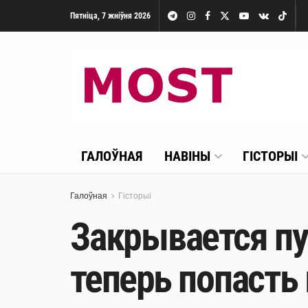
Пятніца, 7 жніўня 2026
ГАЛОЎНАЯ
НАВІНЫ
ГІСТОРЫІ
Галоўная
Гісторыі
Закрывается пу
теперь попасть