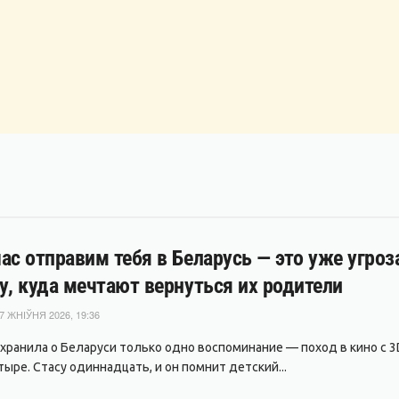
ас отправим тебя в Беларусь — это уже угро
у, куда мечтают вернуться их родители
7 ЖНІЎНЯ 2026, 19:36
охранила о Беларуси только одно воспоминание — поход в кино с 3D
ыре. Стасу одиннадцать, и он помнит детский...