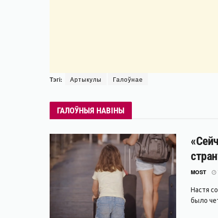
Тэгі:
Артыкулы
Галоўнае
ГАЛОЎНЫЯ НАВІНЫ
«Сейч
стран
MOST
Настя с
было чет