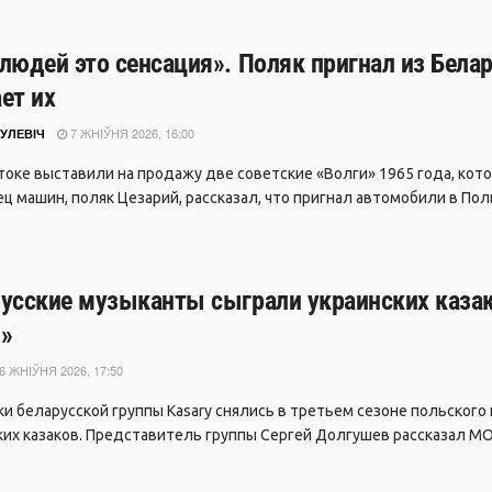
людей это сенсация». Поляк пригнал из Белар
ет их
7 ЖНІЎНЯ 2026, 16:00
УЛЕВІЧ
токе выставили на продажу две советские «Волги» 1965 года, кото
ц машин, поляк Цезарий, рассказал, что пригнал автомобили в Поль
усские музыканты сыграли украинских казако
»
6 ЖНІЎНЯ 2026, 17:50
ки беларусской группы Kasary снялись в третьем сезоне польского
ких казаков. Представитель группы Сергей Долгушев рассказал MO