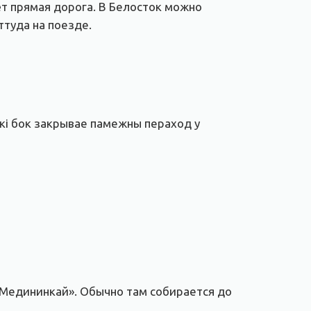
т прямая дорога. В Белосток можно
ттуда на поезде.
скі бок закрывае памежны пераход у
 Медининкай». Обычно там собирается до