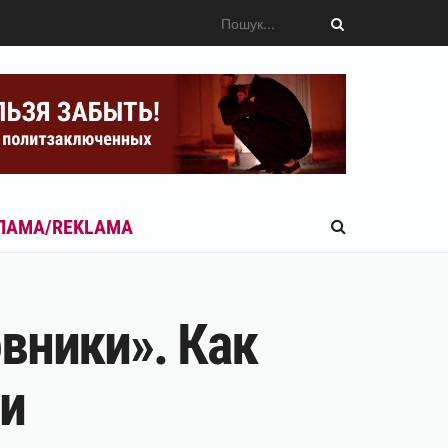
ЛАМА/REKLAMA
вники». Как
си