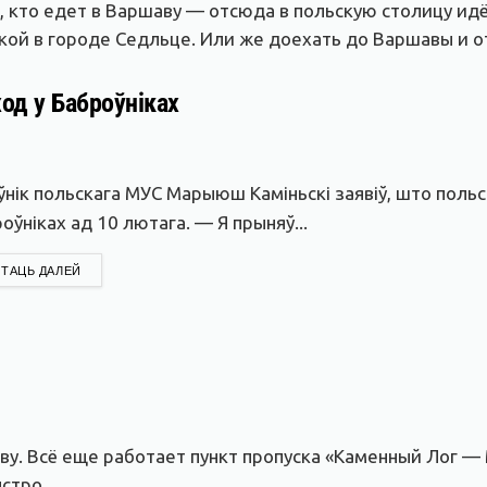
 кто едет в Варшаву — отсюда в польскую столицу идё
дкой в городе Седльце. Или же доехать до Варшавы и о
д у Баброўніках
ўнік польскага МУС Марыюш Каміньскі заявіў, што поль
оўніках ад 10 лютага. — Я прыняў...
DETAILS
ТАЦЬ ДАЛЕЙ
ву. Всё еще работает пункт пропуска «Каменный Лог —
стро.