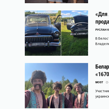
«Для 
прода
РУСЛАН К
В Белос
Владеле
Белар
«1670
MOST
Участни
украинс