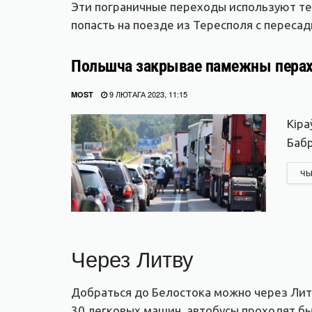
Эти пограничные переходы используют те,
попасть на поезде из Тересполя с переса
Польшча закрывае памежны перахо
9 ЛЮТАГА 2023, 11:15
MOST
Кіра
Бабр
ЧЫ
Через Литву
Добраться до Белостока можно через Лит
30 легковых машин, автобусы проходят бы