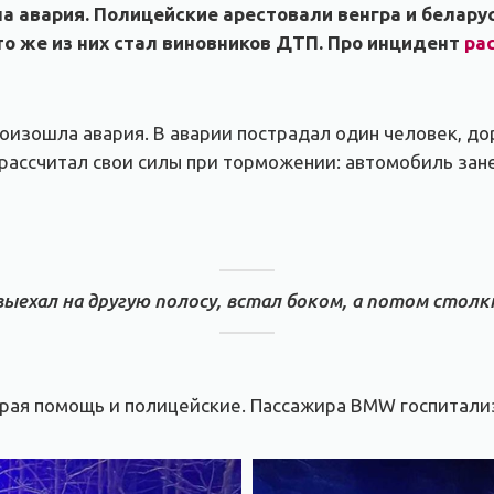
а авария. Полицейские арестовали венгра и белару
то же из них стал виновников ДТП. Про инцидент
ра
изошла авария. В аварии пострадал один человек, до
е рассчитал свои силы при торможении: автомобиль зан
выехал на другую полосу, встал боком, а потом столк
орая помощь и полицейские. Пассажира BMW госпитали