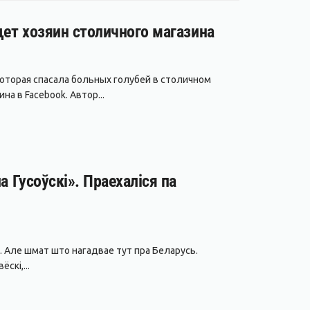
щет хозяин столичного магазина
которая спасала больных голубей в столичном
а в Facebook. Автор...
а Гусоўскі». Праехаліся па
. Але шмат што нагадвае тут пра Беларусь.
скі,...