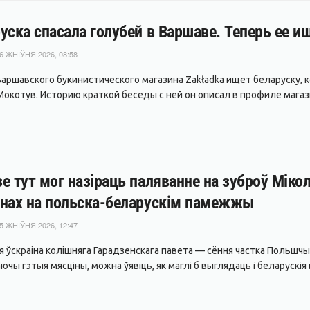
уска спасала голубей в Варшаве. Теперь ее и
6 ЖНІЎНЯ 2026, 08:58
варшавского букинистического магазина Zakładka ищет беларуску, 
окотув. Историю краткой беседы с ней он описал в профиле магазин
е тут мог назіраць паляванне на зуброў Мікол
нах на польска-беларускім памежжы
5 ЖНІЎНЯ 2026, 12:47
я ўскраіна колішняга Гарадзенскага павета — сёння частка Польшчы
чы гэтыя мясціны, можна ўявіць, як маглі б выглядаць і беларускія вё