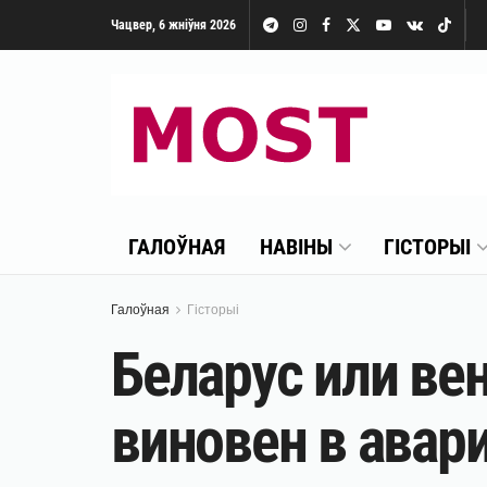
Чацвер, 6 жніўня 2026
ГАЛОЎНАЯ
НАВІНЫ
ГІСТОРЫІ
Галоўная
Гісторыі
Беларус или ве
виновен в авар