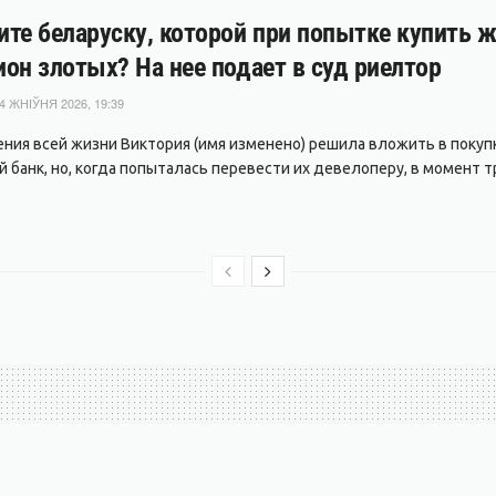
те беларуску, которой при попытке купить 
он злотых? На нее подает в суд риелтор
4 ЖНІЎНЯ 2026, 19:39
ния всей жизни Виктория (имя изменено) решила вложить в покуп
 банк, но, когда попыталась перевести их девелоперу, в момент тр