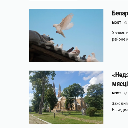
Белар
MOST
Хозяин 
районе М
«Недз
мясці
MOST
Заходня
Наведваю