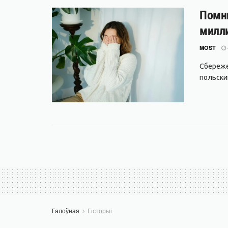
Помни
милли
MOST
Сбереже
польский
Галоўная
Гісторыі