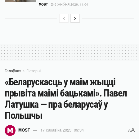
MOST
6 ЖНІЎНЯ 2026, 11:04
Галоўная
Гісторыі
«Беларускасць у маім жыцці
прывіта маімі бацькамі». Павел
Латушка — пра беларусаў у
Польшчы
A
MOST
17 сакавіка 2023, 09:34
A