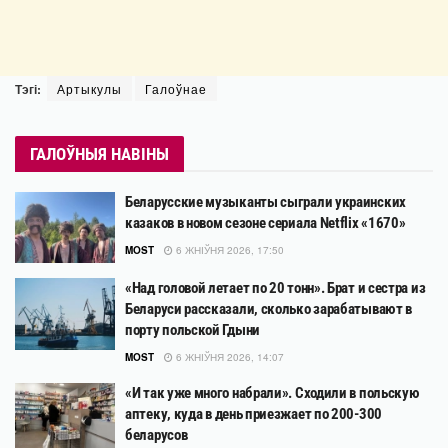
Тэгі:
Артыкулы
Галоўнае
ГАЛОЎНЫЯ НАВІНЫ
Беларусские музыканты сыграли украинских
казаков в новом сезоне сериала Netflix «1670»
MOST
6 ЖНІЎНЯ 2026, 17:50
«Над головой летает по 20 тонн». Брат и сестра из
Беларуси рассказали, сколько зарабатывают в
порту польской Гдыни
MOST
6 ЖНІЎНЯ 2026, 14:07
«И так уже много набрали». Сходили в польскую
аптеку, куда в день приезжает по 200-300
беларусов