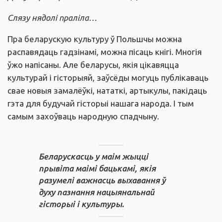
Слязу нядолі праліла…
Пра беларускую культуру ў Польшчы можна
распавядаць гадзінамі, можна пісаць кнігі. Многія
ўжо напісаны. Але беларусы, якія цікавяцца
культурай і гісторыяй, заўсёды могуць публікаваць
свае новыя замалёўкі, нататкі, артыкулы, пакідаць
гэта для будучай гісторыі нашага народа. І тым
самым захоўваць народную спадчыну.
Беларускасць у маім жыцці
прывіта маімі бацькамі, якія
разумелі важнасць выхавання ў
духу пазнання нацыянальнай
гісторыі і культуры.