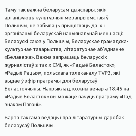
Таму так важна беларусам дыяспары, якія
арганізуюць культурныя мерапрыемствы ў
Польшчы, не забываць прыцягваць да іх і
арганізацыі беларускай нацыянальнай меншасці:
Беларускі саюз у Польшчы, Беларускае грамадска-
культурнае таварыства, літаратурнае аб’яднанне
«Белавежа». Важна запрашаць беларускіх
журналістаў з такіх СМІ, як «Радыё Беласток»,
«Радыё Рацыя», польскага тэлеканалу TVP3, які
выдае ў эфір праграмы для беларусаў
Беласточчыны. Напрыклад, кожны вечар а 18:45 на
«Радыё Беласток» вы можаце пачуць праграму «Пад
знакам Пагоні».
Варта таксама ведаць і пра літаратурны даробак
беларусаў Польшчы.