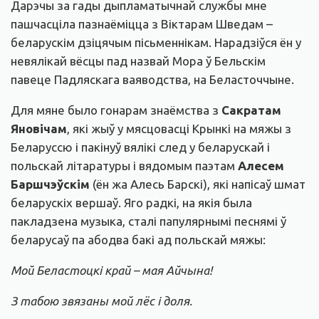
Дарэчы за гады дыпламатычнай службы мне
пашчасціла пазнаёміцца з Віктарам Шведам –
беларускім дзіцячым пісьменнікам. Нарадзіўся ён у
невялікай вёсцы пад назвай Мора ў Бельскім
павеце Падляскага ваяводства, на Беласточчыне.
Для мяне было гонарам знаёмства з
Сакратам
Яновічам
, які жыў у мясцовасці Крынкі на мяжы з
Беларуссю і пакінуў вялікі след у беларускай і
польскай літаратуры і вядомым паэтам
Алесем
Баршчэўскім
(ён жа Алесь Барскі), які напісаў шмат
беларускіх вершаў. Яго радкі, на якія была
пакладзена музыка, сталі папулярнымі песнямі ў
беларусаў па абодва бакі ад польскай мяжы:
Мой Беластоцкі край – мая Айчына!
З табою звязаны мой лёс і доля.