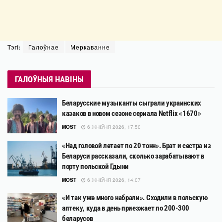
Тэгі:
Галоўнае
Меркаванне
ГАЛОЎНЫЯ НАВІНЫ
Беларусские музыканты сыграли украинских
казаков в новом сезоне сериала Netflix «1670»
MOST
6 ЖНІЎНЯ 2026, 17:50
«Над головой летает по 20 тонн». Брат и сестра из
Беларуси рассказали, сколько зарабатывают в
порту польской Гдыни
MOST
6 ЖНІЎНЯ 2026, 14:07
«И так уже много набрали». Сходили в польскую
аптеку, куда в день приезжает по 200-300
беларусов