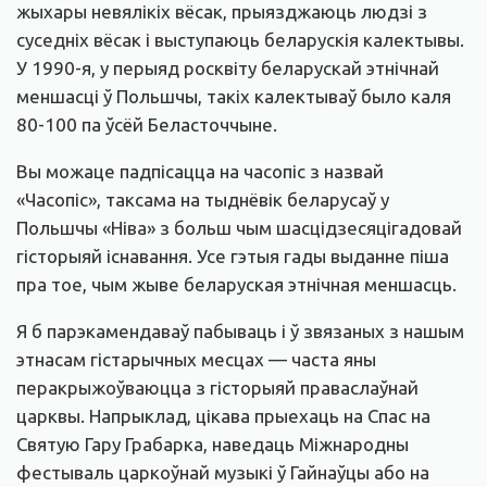
жыхары невялікіх вёсак, прыязджаюць людзі з
суседніх вёсак і выступаюць беларускія калектывы.
У 1990-я, у перыяд росквіту беларускай этнічнай
меншасці ў Польшчы, такіх калектываў было каля
80-100 па ўсёй Беласточчыне.
Вы можаце падпісацца на часопіс з назвай
«Часопіс», таксама на тыднёвік беларусаў у
Польшчы «Ніва» з больш чым шасцідзесяцігадовай
гісторыяй існавання. Усе гэтыя гады выданне піша
пра тое, чым жыве беларуская этнічная меншасць.
Я б парэкамендаваў пабываць і ў звязаных з нашым
этнасам гістарычных месцах — часта яны
перакрыжоўваюцца з гісторыяй праваслаўнай
царквы. Напрыклад, цікава прыехаць на Спас на
Святую Гару Грабарка, наведаць Міжнародны
фестываль царкоўнай музыкі ў Гайнаўцы або на