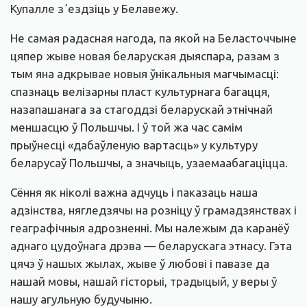
Купалле зʼездзіць у Белавежу.
Не самая радасная нагода, па якой на Беласточчыне
цяпер жыве новая беларуская дыяспара, разам з
тым яна адкрывае новыя ўнікальныя магчымасці:
спазнаць велізарны пласт культурнага багацця,
назапашанага за стагоддзі беларускай этнічнай
меншасцю ў Польшчы. І ў той жа час самім
прыўнесці «дабаўленую вартасць» у культуру
беларусаў Польшчы, а значыць, узаемаабагаціцца.
Сёння як ніколі важна адчуць і паказаць наша
адзінства, нягледзячы на розніцу ў грамадзянствах і
геаграфічныя адрозненні. Мы належым да каранёў
аднаго цудоўнага дрэва — беларускага этнасу. Гэта
цячэ ў нашых жылах, жыве ў любові і павазе да
нашай мовы, нашай гісторыі, традыцый, у веры ў
нашу агульную будучыню.