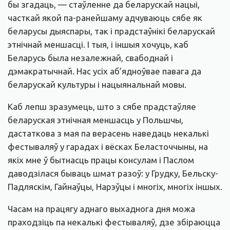
бы згадаць, — стаўленне да беларускай нацыі,
часткай якой па-ранейшаму адчуваюць сябе як
беларусы дыяспары, так і прадстаўнікі беларускай
этнічнай меншасці. І тыя, і іншыя хочуць, каб
Беларусь была незалежнай, свабоднай і
дэмакратычнай. Нас усіх аб’ядноўвае павага да
беларускай культуры і нацыянальнай мовы.
Каб лепш зразумець, што з сябе прадстаўляе
беларуская этнічная меншасць у Польшчы,
дастаткова з мая па верасень наведаць некалькі
фестываляў у гарадах і вёсках Беласточчыны, на
якіх мне ў бытнасць працы консулам і Паслом
даводзілася бываць шмат разоў: у Грудку, Бельску-
Падляскім, Гайнаўцы, Нарэўцы і многіх, многіх іншых.
Часам на працягу аднаго выхаднога дня можа
праходзіць па некалькі фестываляў, дзе збіраюцца