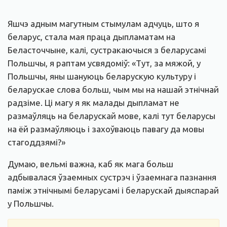
Яшчэ адным магутным стымулам адчуць, што я
беларус, стала мая праца дыпламатам на
Беласточчыне, калі, сустракаючыся з беларусамі
Польшчы, я раптам усвядоміў: «Тут, за мяжой, у
Польшчы, яны шануюць беларускую культуру і
беларускае слова больш, чым мы на нашай этнічнай
радзіме. Ці магу я як малады дыпламат не
размаўляць на беларускай мове, калі тут беларусы
на ёй размаўляюць і захоўваюць павагу да мовы
стагоддзямі?»
Думаю, вельмі важна, каб як мага больш
адбывалася ўзаемных сустрэч і ўзаемнага пазнання
паміж этнічнымі беларусамі і беларускай дыяспарай
у Польшчы.