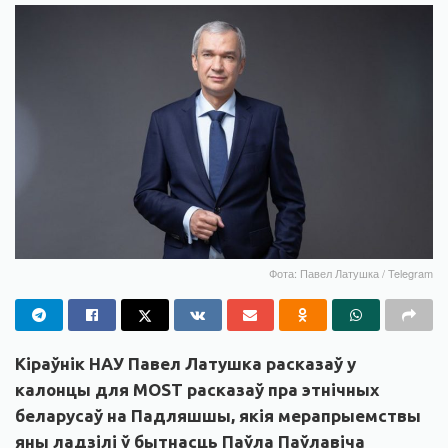
Фота: Павел Латушка / Telegram
Кіраўнік НАУ Павел Латушка расказаў у
калонцы для MOST расказаў пра этнічных
беларусаў на Падляшшы, якія мерапрыемствы
яны ладзілі ў бытнасць Паўла Паўлавіча