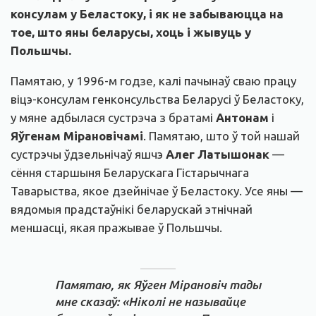
консулам у Беластоку, і як не забываюцца на
тое, што яны беларусы, хоць і жывуць у
Польшчы.
Памятаю, у 1996-м годзе, калі пачынаў сваю працу
віцэ-консулам генконсульства Беларусі ў Беластоку,
у мяне адбылася сустрэча з братамі
Антонам
і
Яўгенам Мірановічамі
. Памятаю, што ў той нашай
сустрэчы ўдзельнічаў яшчэ
Алег Латышонак
—
сёння старшыня Беларускага Гістарычнага
Таварыства, якое дзейнічае ў Беластоку. Усе яны —
вядомыя прадстаўнікі беларускай этнічнай
меншасці, якая пражывае ў Польшчы.
Памятаю, як Яўген Мірановіч тады
мне сказаў: «Ніколі не называйце