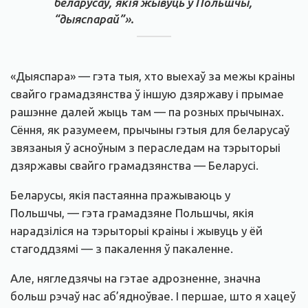
беларусаў, якія жывуць у Польшчы,
“дыяспарай”».
«Дыяспара» — гэта тыя, хто выехаў за межы краіны
свайго грамадзянства ў іншую дзяржаву і прымае
рашэнне далей жыць там — па розных прычынах.
Сёння, як разумеем, прычыны гэтыя для беларусаў
звязаныя ў асноўным з пераследам на тэрыторыі
дзяржавы свайго грамадзянства — Беларусі.
Беларусы, якія пастаянна пражываюць у
Польшчы, — гэта грамадзяне Польшчы, якія
нарадзіліся на тэрыторыі краіны і жывуць у ёй
стагоддзямі — з пакалення ў пакаленне.
Але, нягледзячы на гэтае адрозненне, значна
больш рэчаў нас аб’ядноўвае. І першае, што я хацеў