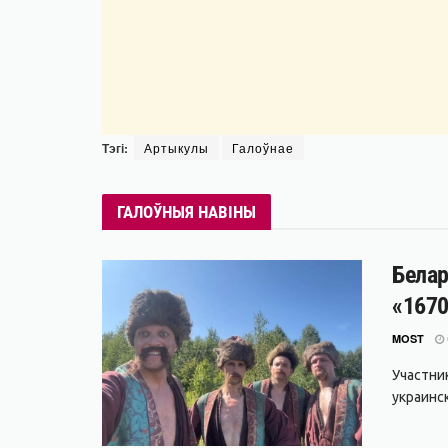
Тэгі:
Артыкулы
Галоўнае
ГАЛОЎНЫЯ НАВІНЫ
Белар
«1670
MOST
Участни
украинс