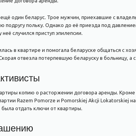
жение договора аренды.
ещё один беларус. Трое мужчин, приехавшие с владел
ю подругу польку. Однако до её приезда под давление
 неё случился приступ эпилепсии.
илась в квартире и помогала беларуске общаться с хо
Скорая отвезла потерпевшую беларуску в больницу, а 
ктивисты
вартиры копию о расторжении договора аренды. Кроме 
ртии Razem Pomorze и Pomorskiej Akcji Lokatorskiej н
 была отдать ключи от квартиры.
лашению