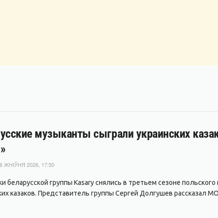
усские музыканты сыграли украинских казако
»
6 ЖНІЎНЯ 2026, 17:50
ки беларусской группы Kasary снялись в третьем сезоне польского
ких казаков. Представитель группы Сергей Долгушев рассказал MO