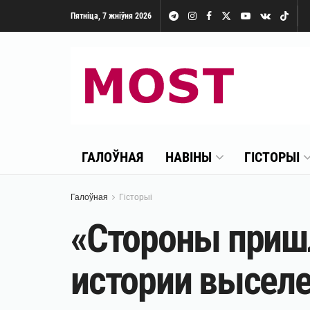
Пятніца, 7 жніўня 2026
ГАЛОЎНАЯ
НАВІНЫ
ГІСТОРЫІ
Галоўная
Гісторыі
«Стороны приш
истории выселе