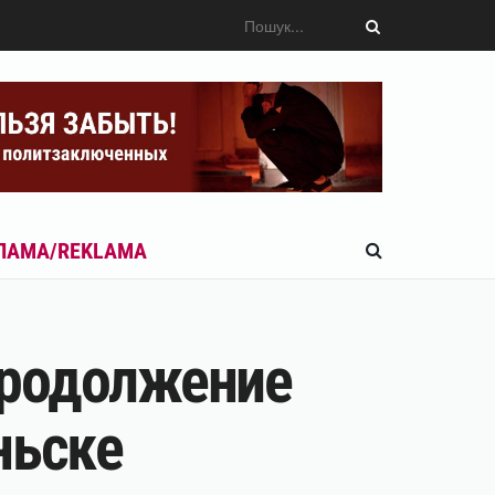
ЛАМА/REKLAMA
Продолжение
ньске