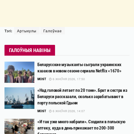
Тэгі:
Артыкулы
Галоўнае
ГАЛОЎНЫЯ НАВІНЫ
Беларусские музыканты сыграли украинских
казаков в новом сезоне сериала Netflix «1670»
MOST
6 ЖНІЎНЯ 2026, 17:50
«Над головой летает по 20 тонн». Брат и сестра из
Беларуси рассказали, сколько зарабатывают в
порту польской Гдыни
MOST
6 ЖНІЎНЯ 2026, 14:07
«И так уже много набрали». Сходили в польскую
аптеку, куда в день приезжает по 200-300