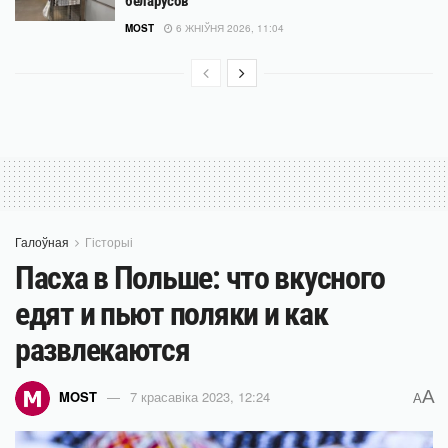
беларусов
MOST
6 ЖНІЎНЯ 2026, 11:04
Галоўная
Гісторыі
Пасха в Польше: что вкусного
едят и пьют поляки и как
развлекаются
A
MOST
7 красавіка 2023, 12:24
A