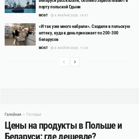
Беларуси рассказали, сколько зарабатывают в
порту польской Гдыни
MOST
6 ЖНІЎНЯ 2026, 14:07
«И так уже много набрали». Сходили в польскую
аптеку, куда в день приезжает по 200-300
беларусов
MOST
6 ЖНІЎНЯ 2026, 11:04
Галоўная
Гісторыі
Цены на продукты в Польше и
Беларуси: где дешевле?