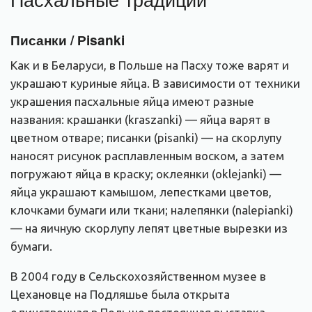
Писанки / Рisanki
Как и в Беларуси, в Польше на Пасху тоже варят и
украшают куриные яйца. В зависимости от техники
украшения пасхальные яйца имеют разные
названия: крашанки (kraszanki) — яйца варят в
цветном отваре; писанки (pisanki) — на скорлупу
наносят рисунок расплавленным воском, а затем
погружают яйца в краску; оклеянки (oklejanki) —
яйца украшают камышом, лепестками цветов,
клочками бумаги или ткани; налепянки (nalepianki)
— на яичную скорлупу лепят цветные вырезки из
бумаги.
В 2004 году в Сельскохозяйственном музее в
Цехановце на Подляшье была открыта