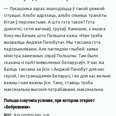
— Лукашэнка зараз знаходзіцца ў такой цяжкой
сітуацыі. Альбо адрэзаць, альбо спыніць транзіты
Кітая ў перспектыве. А што гэта такое? Гэта
дзясяткі, сотні вагонаў, грузаў. Канешне, з іншага
боку мы бачым, што Польшча кажа: «Нам трэба
вызваліць Анджэя Пачобута». Мы таксама гэта
падтрымліваем. Але паглядзім глыбей: заява
міністра замежных спраў Польшчы. Там было
сказана «і палітзняволеных беларусаў». У нас жа
баліць таксама за ўсіх: і Анджэй Пачобут для нас
герой, і ён грамадзянін Беларусі, і ён для нас вельмі
важны і нам важны ўсе. Таму, ставіць трэба
максімальна высокія патрабаванні, максімальна.
Польша озвучила условие, при котором откроет
«Бобровники»
MOST
23 САКАВІКА 2023, 13:35