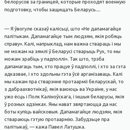
белорусов за границей, которые проходят военную
подготовку, чтобы защищать Беларусь....
— Я ўвогуле сказаў калісьці, што «Не дапамагайце
палітыкам. Дапамагайце тым людзям, якія робяць
справу». Калі, напрыклад, нам важна ствараць і мы
не можам на зямлі ў Беларусі стварыць Рух, то мы
можам зрабіць у падполлі». Так што, трэба
дапамагаць тым, хто працуе ў падполлі, і хто за гэта
адказвае, і хто здольны гэта ўсё арганізаваць. Калі
мы кажам пра стварэнне протаарміі беларускай, то
з дабраахвотнікаў, якія ваююць ва Украіне, у нас
ужо ёсць і Полк Каліноўскага, і іншыя беларусы, якія
ў розных адзінках. Яны нават звяртаюцца да нас
боты купіць вайсковыя. Дапамагайце людзям, якія
ствараюць гэтую протаармію. Забудзьце пра
палітыкаў, — кажа Павел Латушка.