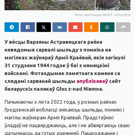
Фота: ілюстрацыя MOST / kresy24.pl
У вёсцы Варзяны Астравецкага раёна
невядомыя сарвалі шыльду з помніка на
могілках жаўнераў Арміі Краёвай, якія загінулі
31 студзеня 1944 годзе ў баі з нямецкімі
войскамі. Фотаздымак памятнага каменя са
слядамі сарванай шыльды
апублікаваў
сайт
беларускіх палякаў Głos z-nad Niemna.
Пачынаючы з лета 2022 года, у розных раёнах
Гродзенскай вобласці знікаюць шыльды, помнікі і
магілы жаўнерам Арміі Краёвай. Прадстаўнікі
ўладаў не пацвярджаюць, але і не абвяргаюць сваю
датычнасць да гэтых дзеянняў. Пашкоджанне і