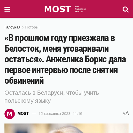
Галоўная
Гісторыі
«В прошлом году приезжала в
Белосток, меня уговаривали
остаться». Анжелика Борис дала
первое интервью после снятия
обвинений
Осталась в Беларуси, чтобы учить
польскому языку
A
MOST
12 красавіка 2023, 11:16
A