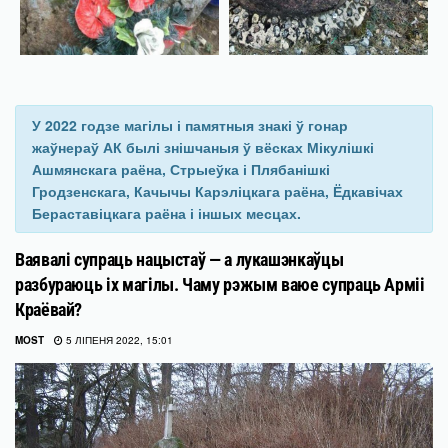
У 2022 годзе магілы і памятныя знакі ў гонар
жаўнераў АК былі знішчаныя ў вёсках Мікулішкі
Ашмянскага раёна, Стрыеўка і Плябанішкі
Гродзенскага, Качычы Карэліцкага раёна, Ёдкавічах
Бераставіцкага раёна і іншых месцах.
Ваявалі супраць нацыстаў — а лукашэнкаўцы
разбураюць іх магілы. Чаму рэжым ваюе супраць Арміі
Краёвай?
MOST
5 ЛІПЕНЯ 2022, 15:01