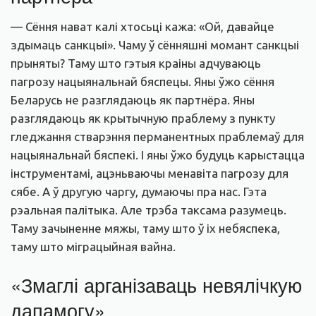
— Сёння нават калі хтосьці кажа: «Ой, давайце
здымаць санкцыі». Чаму ў сённяшні момант санкцыі
прыняты? Таму што гэтыя краіны адчуваюць
пагрозу нацыянальнай бяспецы. Яны ўжо сёння
Беларусь не разглядаюць як партнёра. Яны
разглядаюць як крытычную праблему з пункту
гледжання стварэння перманентных праблемаў для
нацыянальнай бяспекі. І яны ўжо будуць карыстацца
інструментамі, ацэньваючы менавіта пагрозу для
сябе. А ў другую чаргу, думаючы пра нас. Гэта
рэальная палітыка. Але трэба таксама разумець.
Таму зачыненне мяжы, таму што ў іх небяспека,
таму што міграцыйная вайна.
«Змаглі арганізаваць невялічкую
дапамогу»