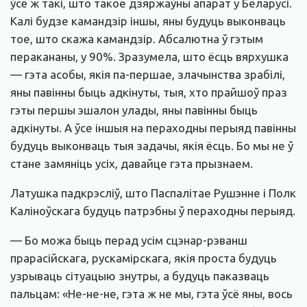
ўсё ж такі, што такое дзяржаўны апарат у Беларусі.
Калі будзе камандзір іншы, яны будуць выконваць
тое, што скажа камандзір. Абсалютна ў гэтым
перакананы, у 90%. Зразумела, што ёсць вярхушка
— гэта асобы, якія па-першае, злачынства зрабілі,
яны павінны быць адкінуты, тыя, хто прайшоў праз
гэты першы эшалон улады, яны павінны быць
адкінуты. А ўсе іншыя на пераходны перыяд павінны
будуць выконваць тыя задачы, якія ёсць. Бо мы не ў
стане замяніць усіх, давайце гэта прызнаем.
Латушка падкрэсліў, што Паспалітае Рушэнне і Полк
Каліноўскага будуць патрэбны ў пераходны перыяд.
— Бо можа быць перад усім сцэнар-рэванш
прарасійскага, рускамірскага, якія проста будуць
узрываць сітуацыю знутры, а будуць паказваць
пальцам: «Не-не-не, гэта ж не мы, гэта ўсё яны, вось