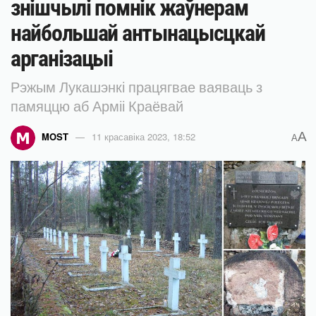
знішчылі помнік жаўнерам
найбольшай антынацысцкай
арганізацыі
Рэжым Лукашэнкі працягвае ваяваць з
памяццю аб Арміі Краёвай
A
MOST
11 красавіка 2023, 18:52
A