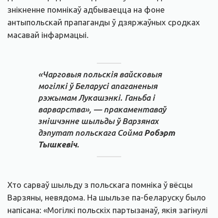
знікненне помнікаў адбываецца на фоне
антыпольскай прапаганды ў дзяржаўных сродках
масавай інфармацыі.
«Чарговыя польскія вайсковыя
могілкі ў Беларусі апаганеныя
рэжымам Лукашэнкі. Ганьба і
варварства», — пракаментаваў
знішчэнне шыльды ў Варзянах
дэпутат польскага Сойма
Робэрт
Тышкевіч
.
Хто сарваў шыльду з польскага помніка ў вёсцы
Варзяны, невядома. На шыльзе па-беларуску было
напісана: «Могілкі польскіх партызанаў, якія загінулі