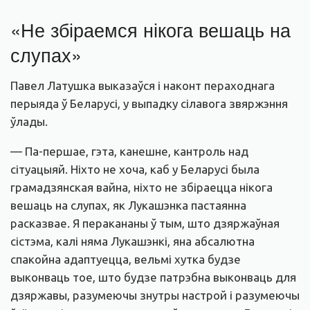
«Не збіраемся нікога вешаць на
слупах»
Павел Латушка выказаўся і наконт пераходнага
перыяда ў Беларусі, у выпадку сілавога звяржэння
ўлады.
— Па-першае, гэта, канешне, кантроль над
сітуацыяй. Ніхто не хоча, каб у Беларусі была
грамадзянская вайна, ніхто не збіраецца нікога
вешаць на слупах, як Лукашэнка пастаянна
расказвае. Я перакананы ў тым, што дзяржаўная
сістэма, калі няма Лукашэнкі, яна абсалютна
спакойна адаптуецца, вельмі хутка будзе
выконваць тое, што будзе патрэбна выконваць для
дзяржавы, разумеючы знутры настрой і разумеючы