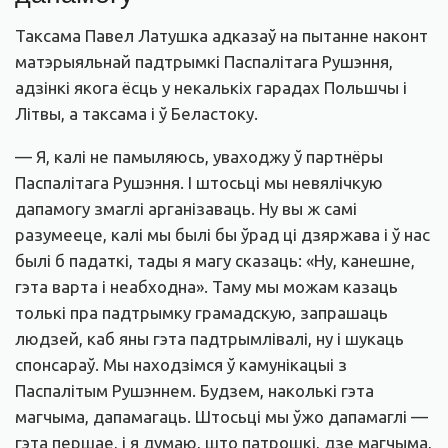
Таксама Павел Латушка адказаў на пытанне наконт
матэрыяльнай падтрымкі Паспалітага Рушэння,
адзінкі якога ёсць у некалькіх гарадах Польшчы і
Літвы, а таксама і ў Беластоку.
— Я, калі не памыляюсь, уваходжу ў партнёры
Паспалітага Рушэння. І штосьці мы невялічкую
дапамогу змаглі арганізаваць. Ну вы ж самі
разумееце, калі мы былі бы ўрад ці дзяржава і ў нас
былі б падаткі, тады я магу сказаць: «Ну, канешне,
гэта варта і неабходна». Таму мы можам казаць
толькі пра падтрымку грамадскую, запрашаць
людзей, каб яны гэта падтрымлівалі, ну і шукаць
спонсараў. Мы находзімся ў камунікацыі з
Паспалітым Рушэннем. Будзем, наколькі гэта
магчыма, дапамагаць. Штосьці мы ўжо дапамаглі —
гэта першае, і я думаю, што патрошкі, дзе магчыма,