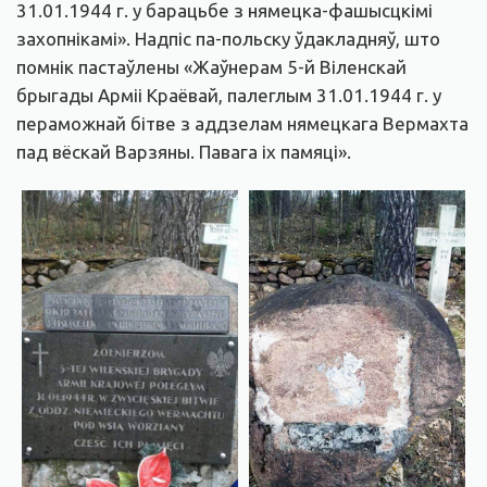
31.01.1944 г. у барацьбе з нямецка-фашысцкімі
захопнікамі». Надпіс па-польску ўдакладняў, што
помнік пастаўлены «Жаўнерам 5-й Віленскай
брыгады Арміі Краёвай, палеглым 31.01.1944 г. у
пераможнай бітве з аддзелам нямецкага Вермахта
пад вёскай Варзяны. Павага іх памяці».