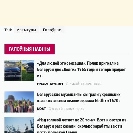
Тэгі:
Артыкулы
Галоўнае
ГАЛОЎНЫЯ НАВІНЫ
«Для людей это сенсация». Поляк пригнал из
Беларуси две «Волги» 1965 года и теперь продает
их
РУСЛАН КУЛЕВІЧ
7 ЖНІЎНЯ 2026, 16:00
Беларусские музыканты сыграли украинских
казаков в новом сезоне сериала Netflix «1670»
MOST
6 ЖНІЎНЯ 2026, 17:50
«Над головой летает по 20 тонн». Брат и сестра из
Беларуси рассказали, сколько зарабатывают в
порту польской Гдыни