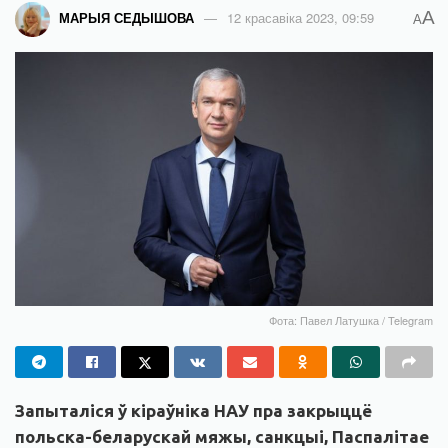
A
МАРЫЯ СЕДЫШОВА
12 красавіка 2023, 09:59
A
Фота: Павел Латушка / Telegram
Запыталіся ў кіраўніка НАУ пра закрыццё
польска-беларускай мяжы, санкцыі, Паспалітае