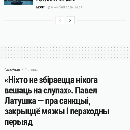
MOST
6 ЖНІЎНЯ 2026, 14:07
Галоўная
Гісторыі
«Ніхто не збіраецца нікога
вешаць на слупах». Павел
Латушка — пра санкцыі,
закрыццё мяжы і пераходны
перыяд