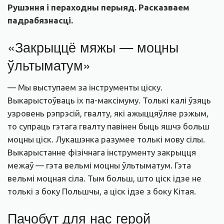
Рушэння і пераходны перыяд. Расказваем
падрабязнасці.
«Закрыццё мяжы — моцны
ўльтыматум»
— Мы выступаем за інструменты ціску.
Выкарыстоўваць іх па-максімуму. Толькі калі ўзяць
узровень рэпрэсій, гвалту, які ажыццяўляе рэжым,
то супраць гэтага гвалту павінен быць яшчэ больш
моцны ціск. Лукашэнка разумее толькі мову сілы.
Выкарыстанне фізічнага інструменту закрыцця
межаў — гэта вельмі моцны ўльтыматум. Гэта
вельмі моцная сіла. Тым больш, што ціск ідзе не
толькі з боку Польшчы, а ціск ідзе з боку Кітая.
Пачобут для нас герой