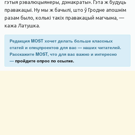
гэтыя рэвалюцыянеры, дэмакраты». Гэта ж будуць
правакацыі. Ну мы ж бачылі, што ў Гродне апошнім
разам было, колькі такіх правакацый магчыма, —
кажа Латушка.
Редакция MOST хочет делать больше классных
статей и спецпроектов для вас — наших читателей.
Расскажите MOST, что для вас важно и интересно
—
пройдите опрос по ссылке.