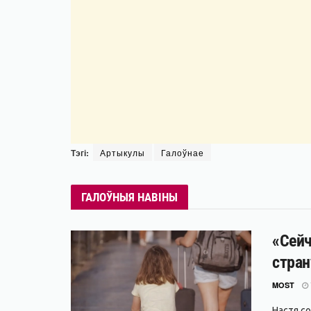
Тэгі:
Артыкулы
Галоўнае
ГАЛОЎНЫЯ НАВІНЫ
«Сейч
стран
MOST
Настя с