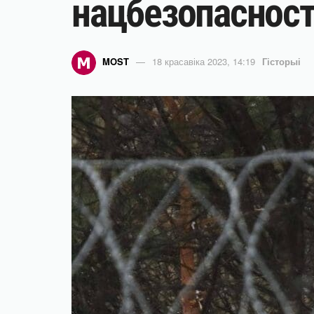
нацбезопаснос
MOST
18 красавіка 2023, 14:19
Гісторыі