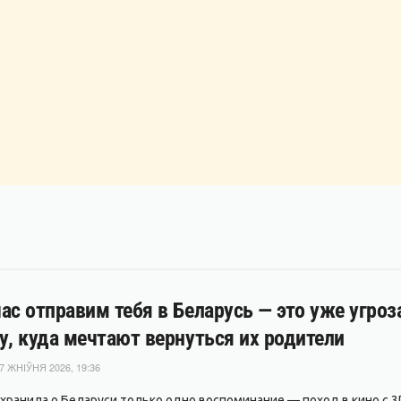
ас отправим тебя в Беларусь — это уже угро
у, куда мечтают вернуться их родители
7 ЖНІЎНЯ 2026, 19:36
охранила о Беларуси только одно воспоминание — поход в кино с 3D