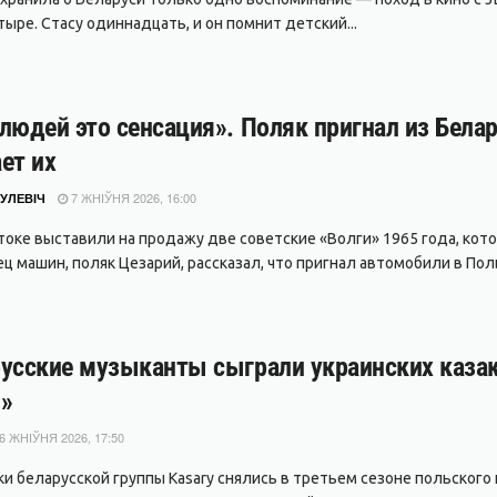
ыре. Стасу одиннадцать, и он помнит детский...
людей это сенсация». Поляк пригнал из Белар
ет их
7 ЖНІЎНЯ 2026, 16:00
УЛЕВІЧ
токе выставили на продажу две советские «Волги» 1965 года, кото
ц машин, поляк Цезарий, рассказал, что пригнал автомобили в Поль
усские музыканты сыграли украинских казако
»
6 ЖНІЎНЯ 2026, 17:50
ки беларусской группы Kasary снялись в третьем сезоне польского