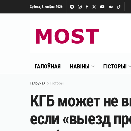
Субота, 8 жніўня 2026
ГАЛОЎНАЯ
НАВІНЫ
ГІСТОРЫІ
Галоўная
Гісторыі
КГБ может не в
если «выезд пр