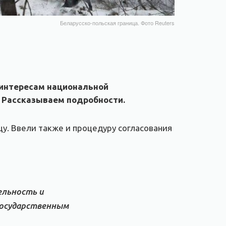
Беларусско-польская граница. Фото Reuters
т интересам национальной
 Рассказываем подробности.
цу. Ввели также и процедуру согласования
ельность и
государственным