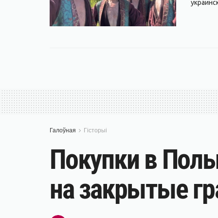
украинс
Галоўная
Гісторыі
Покупки в Поль
на закрытые гр