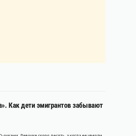
за». Как дети эмигрантов забывают
-очками. Девочке скоро десять, а когда ее увезли,