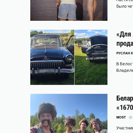
было чет
«Для 
прода
РУСЛАН К
В Белос
Владеле
Белар
«1670
MOST
Участни