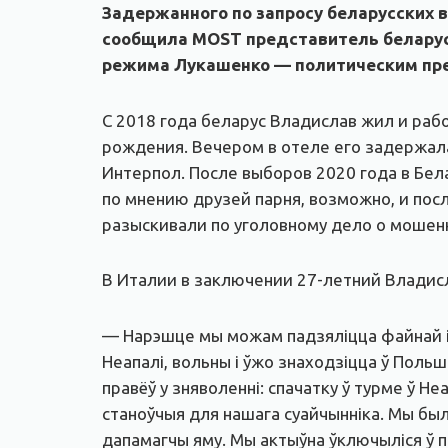
Задержанного по запросу беларусских в
сообщила MOST представитель беларусс
режима Лукашенко — политическим прес
С 2018 года беларус Владислав жил и раб
рождения. Вечером в отеле его задержала
Интерпол. После выборов 2020 года в Бел
по мнению друзей парня, возможно, и пос
разыскивали по уголовному дело о мошен
В Италии в заключении 27-летний Владисл
— Нарэшце мы можам падзяліцца файнай і д
Неапалі, вольны і ўжо знаходзіцца ў Польш
правёў у зняволенні: спачатку ў турме ў Не
станоўчыя для нашага суайчынніка. Мы был
дапамагчы яму. Мы актыўна ўключыліся ў пра