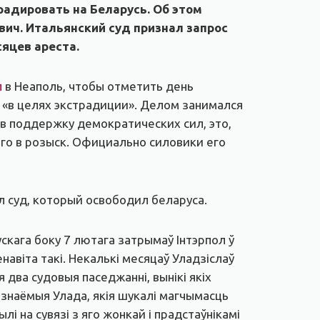
радировать на Беларусь. Об этом
ич. Итальянский суд признал запрос
яцев ареста.
л
в Неаполь, чтобы отметить день
 «в целях экстрадиции». Делом занимался
 в поддержку демократических сил, это,
го в розыск. Официально силовики его
л суд, который освободил беларуса.
скага боку 7 лютага затрымаў Інтэрпол ў
навіта такі. Некалькі месяцаў Уладзіслаў
я два судовыя паседжанні, вынікі якіх
 знаёмыя Улада, якія шукалі магчымасць
лі на сувязі з яго жонкай і прадстаўнікамі