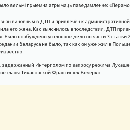
. Было вельмі прыемна атрымаць паведамленне: «Перамо
изнан виновным в ДТП и привлечён к административной
ила его жена. Как выяснилось впоследствии, ДТП при
. Было возбуждено уголовное дело по части 3 статьи 
едании беларуса не было, так как он уже жил в Польше
еизвестно.
ус, задержанный Интерполом по запросу режима Лукашен
Светланы Тихановской Франтишек Вечёрко.