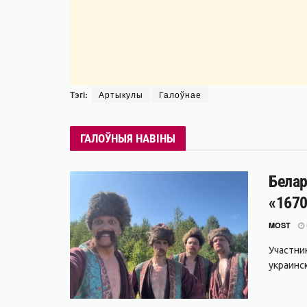
Тэгі:
Артыкулы
Галоўнае
ГАЛОЎНЫЯ НАВІНЫ
Белар
«1670
MOST
Участни
украинс