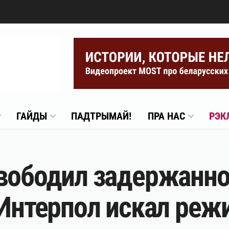
ГАЙДЫ
ПАДТРЫМАЙ!
ПРА НАС
РЭК
вободил задержанног
 Интерпол искал ре