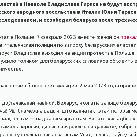
ластей в Неаполе Владислава Гириса не будут экст
кого народного посольства в Италии Юлия Тарасев
ледованием, и освободил беларуса после трёх мес
отал в Польше. 7 февраля 2023 вместе женой он
поеха
 итальянская полиция по запросу беларусских властей
аруси Владислав выходил на акции протеста в Польше,
лужило толчком для беларусских силовиков объявить е
ничестве.
ав провёл более трёх месяцев. 2 мая 2023 года прошё
оўгачаканай навіной. Беларус, якога па запыце белару
чы! Мы бязмежна радыя, што канчатак гэтай гісторыі ме
апалі, потым — пад хатнім арыштам. За гэты час адбыліс
і амаль першыя, да каго звярнуліся па дапамогу сябры і
цэс і ўважліва сачылі за лёсам Уладзіслава, заўсёды бы