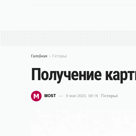
Галоўная
Гісторыі
Получение карт
MOST
9 мая 2023, 08:16
Гісторыі