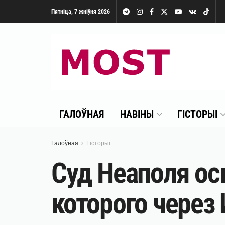
Пятніца, 7 жніўня 2026
ГАЛОЎНАЯ
НАВІНЫ
ГІСТОРЫІ
Галоўная
Гісторыі
Суд Неаполя ос
которого через