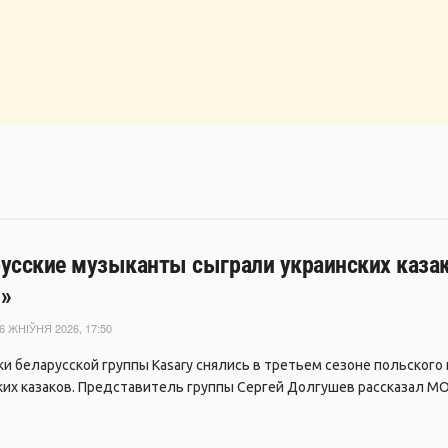
усские музыканты сыграли украинских казако
»
6 ЖНІЎНЯ 2026, 17:50
ки беларусской группы Kasary снялись в третьем сезоне польского
ких казаков. Представитель группы Сергей Долгушев рассказал MO