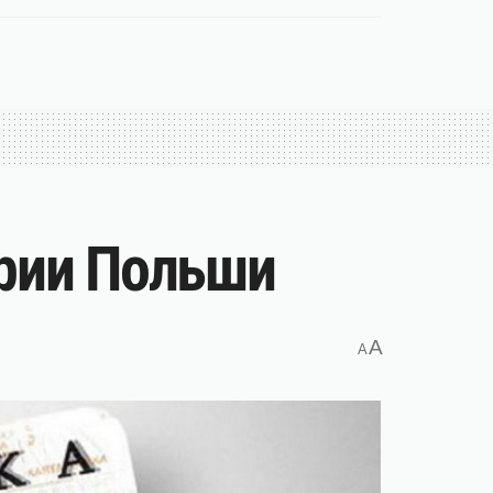
ории Польши
A
A