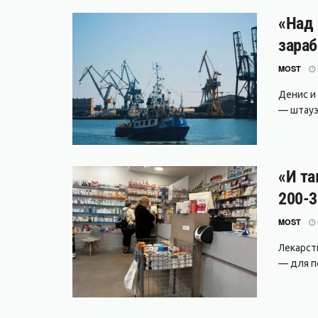
«Над 
зараб
MOST
Денис и
— штауэр
«И та
200-3
MOST
Лекарст
— для п