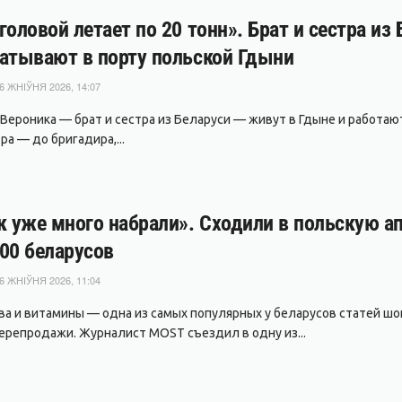
головой летает по 20 тонн». Брат и сестра из
атывают в порту польской Гдыни
6 ЖНІЎНЯ 2026, 14:07
 Вероника — брат и сестра из Беларуси — живут в Гдыне и работаю
а — до бригадира,...
к уже много набрали». Сходили в польскую ап
00 беларусов
6 ЖНІЎНЯ 2026, 11:04
ва и витамины — одна из самых популярных у беларусов статей шопи
ерепродажи. Журналист MOST съездил в одну из...