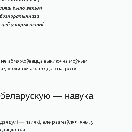
ўляць было вельмі
 безперапыннага
сцей у карыстанні
іць не абмяжоўвацца выключна моўнымі
а ў польскім асяроддзі і патроху
ь беларускую — навука
дзядулі — палякі, але размаўлялі яны, у
дзяцінства.