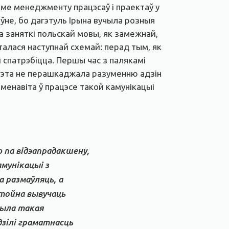
аме менеджменту працэсаў і праектаў у
не, бо дагэтуль Ірына вучыла розныя
а заняткі польскай мовы, як замежнай,
алася наступнай схемай: перад тым, як
ёй спатрэбіцца. Першы час з палякамі
 гэта не перашкаджала разуменню адзін
менавіта ў працэсе такой камунікацыі
 па відэапрадакшену,
амунікацыі з
 размаўляць, а
астойна вывучаць
была такая
дзілі граматнасць