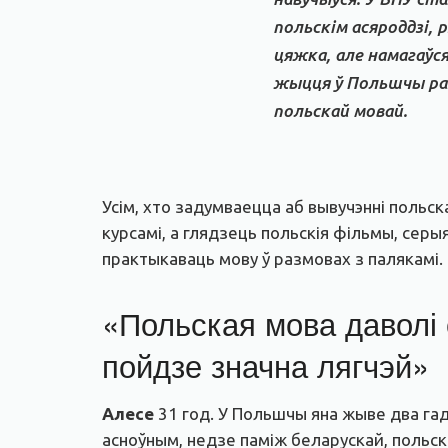
польскім асяроддзі,
цяжка, але намагаўс
жыцця ў Польшчы раз
польскай мовай.
Усім, хто задумваецца аб вывучэнні польс
курсамі, а глядзець польскія фільмы, серыя
практыкаваць мову ў размовах з палякамі.
«Польская мова даволі 
пойдзе значна лягчэй»
Алесе
31 год. У Польшчы яна жыве два гады
асноўным, недзе паміж беларускай, польска