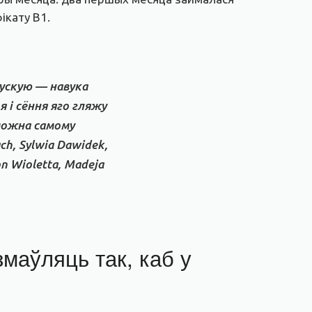
ікату В1.
рускую — навука
я і сёння яго гляжу
 можна самому
ch, Sylwia Dawidek,
n Wioletta, Madeja
маўляць так, каб у