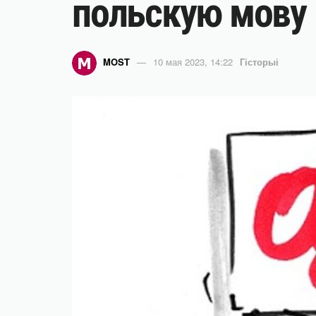
польскую мову
MOST
10 мая 2023, 14:22
Гісторыі