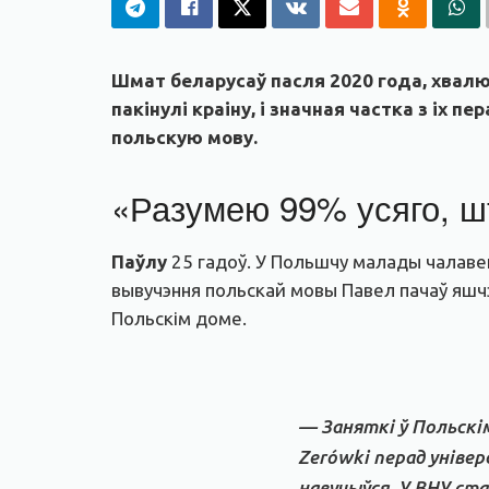
Шмат беларусаў пасля 2020 года, хвалюю
пакінулі краіну, і значная частка з іх
польскую мову.
«Разумею 99% усяго, ш
Паўлу
25 гадоў. У Польшчу малады чалавек
вывучэння польскай мовы Павел пачаў яшчэ 
Польскім доме.
— Заняткі ў Польскі
Zerówki перад універ
навучыўся. У ВНУ ст