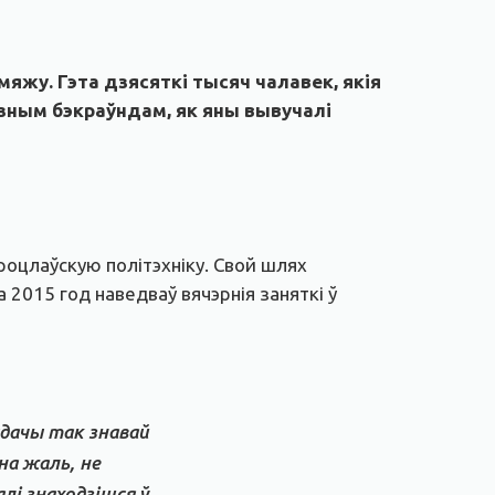
мяжу. Гэта дзясяткі тысяч чалавек, якія
розным бэкраўндам, як яны вывучалі
роцлаўскую політэхніку. Свой шлях
 2015 год наведваў вячэрнія заняткі ў
сдачы так знавай
на жаль, не
лі знаходзішся ў