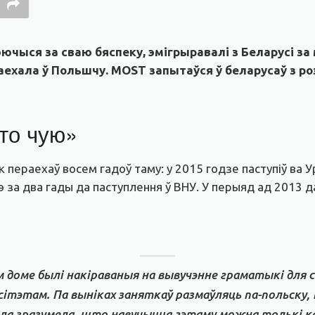
чыся за сваю бяспеку, эмігрыравалі з Беларусі за 
 пераехала ў Польшчу. MOST запытаўся ў беларусаў з 
то чую»
 пераехаў восем гадоў таму: у 2015 годзе паступіў ва У
за два гады да паступлення ў ВНУ. У перыяд ад 2013 да
м доме былі накіраваныя на вывучэнне граматыкі для 
сітэтам. Па выніках заняткаў размаўляць па-польску, 
ала зразумела, што навучыцца гэтаму можна толькі ка