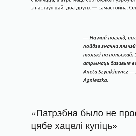
з настаўніцай, два другіх — самастойна. С
— На мой погляд, пол
пойдзе значна лягчэй.
толькі на польскай. 
атрымаць базавыя вед
Aneta Szymkiewicz — A
Agnieszka.
«Патрэбна было не прос
цябе хацелі купіць»