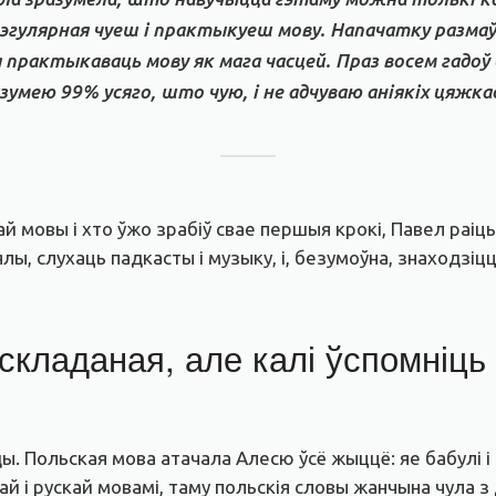
 рэгулярная чуеш і практыкуеш мову. Напачатку разма
я практыкаваць мову як мага часцей. Праз восем гадоў
умею 99% усяго, што чую, і не адчуваю аніякіх цяжка
кай мовы і хто ўжо зрабіў свае першыя крокі, Павел ра
лы, слухаць падкасты і музыку, і, безумоўна, знаходзіцц
складаная, але калі ўспомніц
. Польская мова атачала Алесю ўсё жыццё: яе бабулі і 
й і рускай мовамі, таму польскія словы жанчына чула з 