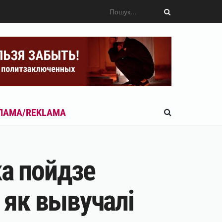
ЛАМА/REKLAMA
ка пойдзе
 як вывучалі