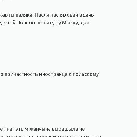
 карты паляка. Пасля паспяховай здачы
сы ў Польскі інстытут у Мінску, дзе
о причастность иностранца к польскому
ле і на гэтым жанчына вырашыла не
ыры месяца: два першых месяца займалася