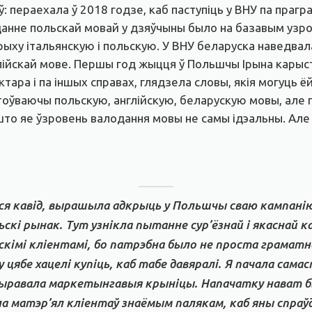
 пераехала ў 2018 годзе, каб паступіць у ВНУ па прагр
анне польскай мовай у дзяўчыны было на базавым узроў
рыху італьянскую і польскую. У ВНУ беларуска наведвал
лійскай мове. Першы год жыцця ў Польшчы Ірына карыст
доктара і па іншых справах, глядзела словы, якія могуць 
тоўваючы польскую, англійскую, беларускую мовы, але
што яе ўзровень валодання мовы не самы ідэальны. Але 
ўся кавід, вырашыла адкрыць у Польшчы сваю кампанію
скі рынак. Тут узнікла пытанне сур’ёзнай і якаснай к
кімі кліентамі, бо патрэбна было не проста граматна
у цябе хацелі купіць, каб табе давяралі. Я пачала сам
дыравала маркетынгавыя крыніцы. Напачатку нават 
а матэр’ял кліентаў знаёмым палякам, каб яны спраў