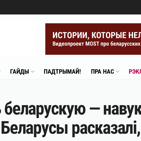
ГАЙДЫ
ПАДТРЫМАЙ!
ПРА НАС
РЭК
ь беларускую — наву
 Беларусы расказалі,