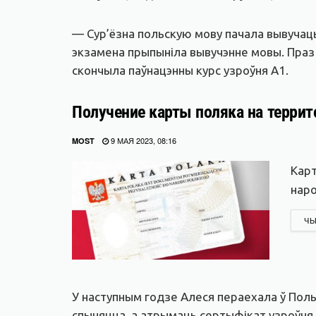
— Сур’ёзна польскую мову пачала вывучаць
экзамена прыпыніла вывучэнне мовы. Праз 
скончыла паўнацэнны курс узроўня А1.
Получение карты поляка на терри
9 МАЯ 2023, 08:16
MOST
Карт
наро
ЧЫ
У наступным годзе Алеся пераехала ў Поль
спыняцца, а атрымаць сертыфікат узроўня