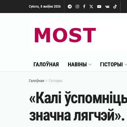
Субота, 8 жніўня 2026
ГАЛОЎНАЯ
НАВІНЫ
ГІСТОРЫІ
Галоўная
Гісторыі
«Калі ўспомніц
значна лягчэй».