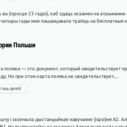
 ва ўзросце 23 гадоў, каб здаць экзамен на атрыманне
чатыры гады мне пашанцавала трапіць на бясплатныя кур
тории Польши
а поляка — это документ, который свидетельствует пр
ду. Но при этом карта поляка не свидетельствует,...
DETAILS
ТАЦЬ ДАЛЕЙ
шчу і скончыла дыстанцыйнае навучанне ўзроўня А2. А
 В1. На пыдрыхтоўку да экзамена Алеся вытраціла чат