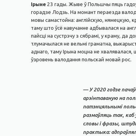
Ірыне
23 гады. Жыве ў Польшчы пяць гадоў:
горадзе Лодзь. На момант пераезда валод
мовы самастойна: англійскую, нямецкую, к
таму што ўсё навучанне адбывалася на анг
пайсці на сустрэчу з сябрамі, у краму, да 
тлумачылася не вельмі граматна, выкарыс
аднаго, таму Ірына моцна не хвалявалася, 
ўзровень валодання польскай мовай рос.
— У 2020 годзе пача
арэінтаваную на поль
патэнцяльнымі польс
размаўляць так, каб 
словы і фразы, шту
практыка: адпраўлял