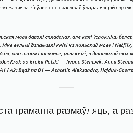
ёння жанчына з’яўляецца шчаслівай ўладальніцай сэртыф
ьская мова даволі складаная, але калі ўспомніць бела
 Мне вельмі дапамаглі кнігі на польскай мове і Netflix, 
Усім, хто толькі пачынае, раю кнігі, з дапамогай якіх
ы: Krok po kroku Polski — Iwona Stempek, Anna Stelma
1 і А2; Bądź na B1 — Achtelik Aleksandra, Hajduk-Gawro
та граматна размаўляць, а раз