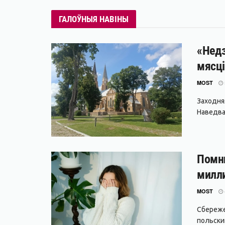
ГАЛОЎНЫЯ НАВІНЫ
«Недз
мясці
MOST
Заходня
Наведваю
Помни
милли
MOST
Сбереже
польский