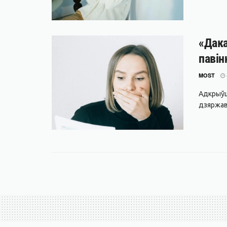
«Дака
павін
MOST
Адкрыўш
дзяржаве