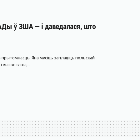
БАДы ў ЗША — і даведалася, што
 прытомнасць. Яна мусіць заплаціць польскай
 высветліла,...