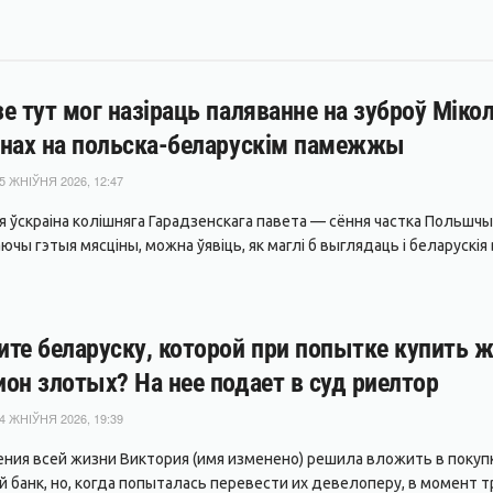
е тут мог назіраць паляванне на зуброў Мікол
нах на польска-беларускім памежжы
5 ЖНІЎНЯ 2026, 12:47
я ўскраіна колішняга Гарадзенскага павета — сёння частка Польшчы
чы гэтыя мясціны, можна ўявіць, як маглі б выглядаць і беларускія вё
те беларуску, которой при попытке купить 
он злотых? На нее подает в суд риелтор
4 ЖНІЎНЯ 2026, 19:39
ния всей жизни Виктория (имя изменено) решила вложить в покуп
 банк, но, когда попыталась перевести их девелоперу, в момент тр