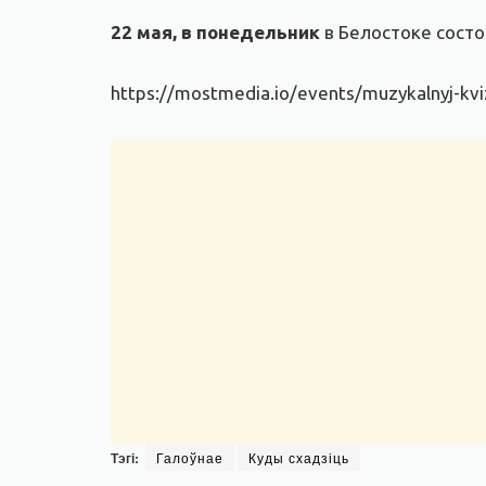
22 мая, в понедельник
в Белостоке состо
https://mostmedia.io/events/muzykalnyj-kvi
Тэгі:
Галоўнае
Куды схадзіць