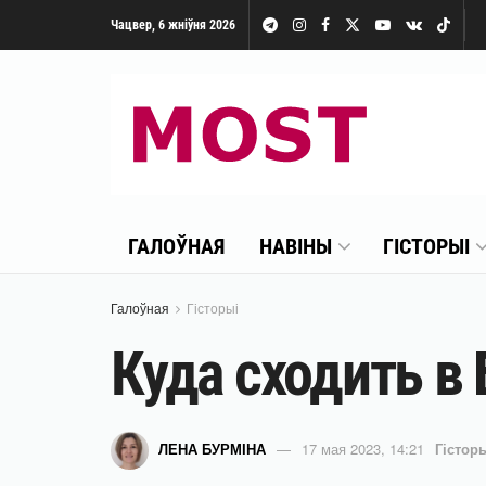
Чацвер, 6 жніўня 2026
ГАЛОЎНАЯ
НАВІНЫ
ГІСТОРЫІ
Галоўная
Гісторыі
Куда сходить в 
ЛЕНА БУРМІНА
17 мая 2023, 14:21
Гістор