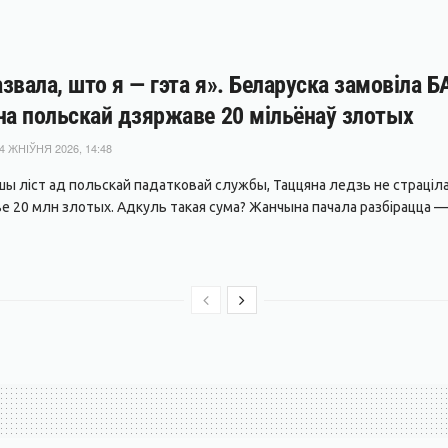
звала, што я — гэта я». Беларуска замовіла 
на польскай дзяржаве 20 мільёнаў злотых
4 ЖНІЎНЯ 2026, 14:48
ы ліст ад польскай падатковай службы, Таццяна ледзь не страціла
 20 млн злотых. Адкуль такая сума? Жанчына пачала разбірацца — і