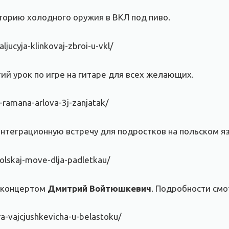
торию холодного оружия в ВКЛ под пиво.
jucyja-klinkovaj-zbroi-u-vkl/
ий урок по игре на гитаре для всех желающих.
-ramana-arlova-3j-zanjatak/
нтеграционную встречу для подростков на польском я
olskaj-move-dlja-padletkau/
с концертом
Дмитрий Войтюшкевич
. Подробности см
a-vajcjushkevicha-u-belastoku/