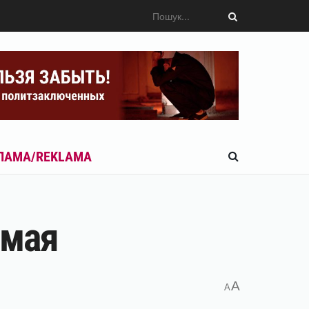
ЛАМА/REKLAMA
 мая
A
A