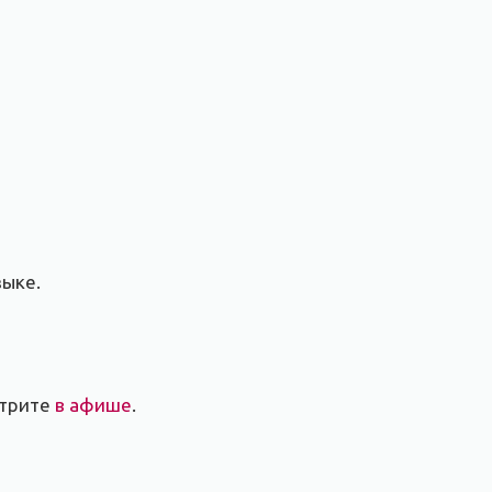
зыке.
отрите
в афише
.