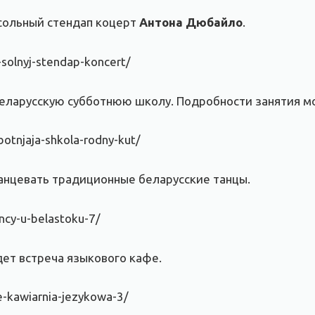
 сольный стендап коцерт
Антона Дюбайло
.
-solnyj-stendap-koncert/
еларусскую субботнюю школу. Подробности занятия м
otnjaja-shkola-rodny-kut/
танцевать традиционные беларусские танцы.
ncy-u-belastoku-7/
ет встреча языкового кафе.
e-kawiarnia-jezykowa-3/