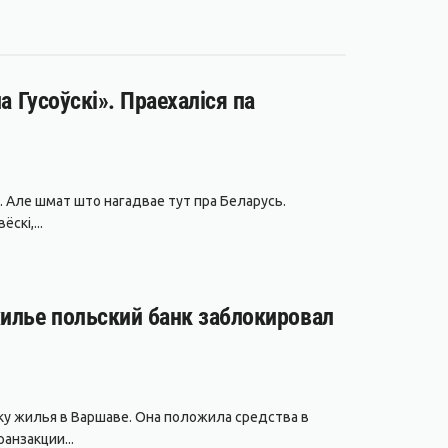
а Гусоўскі». Праехаліся па
. Але шмат што нагадвае тут пра Беларусь.
скі,...
жилье польский банк заблокировал
ку жилья в Варшаве. Она положила средства в
анзакции...