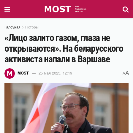
Галоўная
Гісторыі
«Лицо залито газом, глаза не
открываются». На беларусского
активиста напали в Варшаве
A
MOST
25 мая 2023, 12:19
A