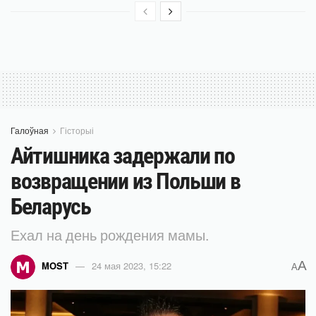
Галоўная
Гісторыі
Айтишника задержали по
возвращении из Польши в
Беларусь
Ехал на день рождения мамы.
A
MOST
24 мая 2023, 15:22
A