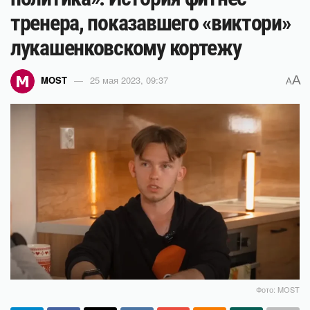
тренера, показавшего «виктори»
лукашенковскому кортежу
A
MOST
25 мая 2023, 09:37
A
Фото: MOST