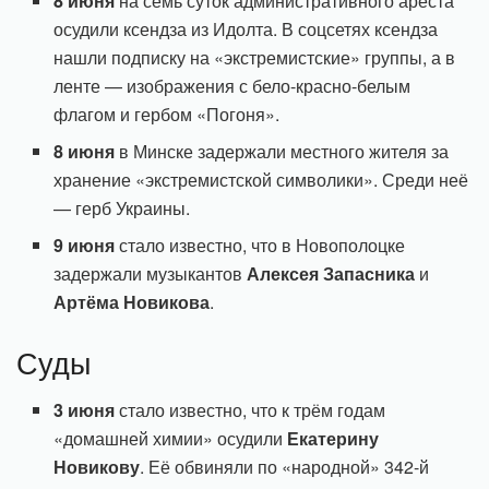
8 июня
на семь суток административного ареста
осудили ксендза из Идолта. В соцсетях ксендза
нашли подписку на «экстремистские» группы, а в
ленте — изображения с бело-красно-белым
флагом и гербом «Погоня».
8 июня
в Минске задержали местного жителя за
хранение «экстремистской символики». Среди неё
— герб Украины.
9 июня
стало известно, что в Новополоцке
задержали музыкантов
Алексея Запасника
и
Артёма Новикова
.
Суды
3 июня
стало известно, что к трём годам
«домашней химии» осудили
Екатерину
Новикову
. Её обвиняли по «народной» 342-й