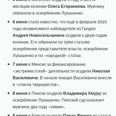
месяцам колонии
Олега
Егоранкова
. Мужчину
обвиняли в оскорблении Лукашенко.
6 июня
стало известно, что ещё в феврале 2023
года независимого наблюдателя из Гродно
Андрея Новосельчанина
осудили к двум годам
колонии. Его обвинили по трём статьям:
оскорбление представителя власти, оскорбление
Лукашенко и по «народной» статье.
7 июня
в Минске за финансирование
«экстремистской» деятельности осудили
Николая
Василевича
. В начале января Василевича внесли
в «список террористов».
8 июня
в Пинске осудили
Владимира Хмуру
за
оскорбление Лукашенко. Пинский суд назначил
мужчине два года «химии».
8 июня
в Бресте осудили
Павла Янчука
по статье