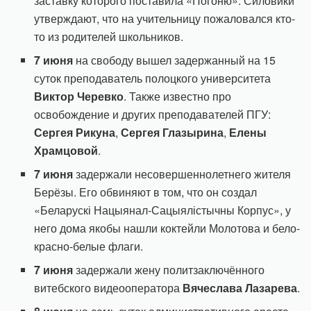
заставку которого поставила «Погоню». Силовики
утверждают, что на учительницу пожаловался кто-
то из родителей школьников.
7 июня
на свободу вышел задержанный на 15
суток преподаватель полоцкого университета
Виктор Черевко
. Также известно про
освобождение и других преподавателей ПГУ:
Сергея Рикуна
,
Сергея Глазырина
,
Елены
Храмцовой
.
7 июня
задержали несовершеннолетнего жителя
Берёзы. Его обвиняют в том, что он создал
«Беларускі Нацыянал-Сацыялістычны Корпус», у
него дома якобы нашли коктейли Молотова и бело-
красно-белые флаги.
7 июня
задержали жену политзаключённого
витебского видеооператора
Вячеслава Лазарева
.