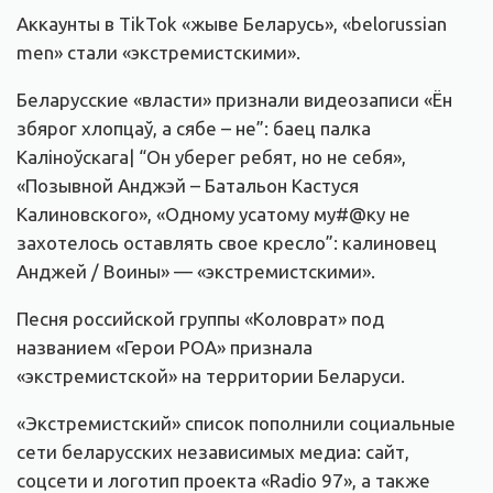
Аккаунты в TikTok «жыве Беларусь», «belorussian
men» стали «экстремистскими».
Беларусские «власти» признали видеозаписи «Ён
збярог хлопцаў, а сябе – не”: баец палка
Калiноўскага| “Он уберег ребят, но не себя»,
«Позывной Анджэй – Батальон Кастуся
Калиновского», «Одному усатому му#@ку не
захотелось оставлять свое кресло”: калиновец
Анджей / Воины» — «экстремистскими».
Песня российской группы «Коловрат» под
названием «Герои РОА» признала
«экстремистской» на территории Беларуси.
«Экстремистский» список пополнили социальные
сети беларусских независимых медиа: сайт,
соцсети и логотип проекта «Radio 97», а также