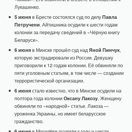
Лукашенко.
5 июня
в Бресте состоялся суд по делу
Павла
Петручени
. Айтишника осудили к шести годам
колонии за передачу сведений в «Чёрную книгу
Беларуси».
6 июня
в Минске прошёл суд над
Яной Пинчук
,
которую экстрадировали из России. Девушку
приговорили к 12 годам колонии. Её обвиняли по
пяти уголовным статьям, в том числе — создании
террористической организации.
6 июня
стало известно, что в Минске осудили на
полтора года колонии
Оксану Лакозу
. Женщину
обвиняли по «народной» статье. Лакоза —
уроженка Украины, но имеет беларусское
гражданство.
6 июня
в Могилёве осудили к году и шести