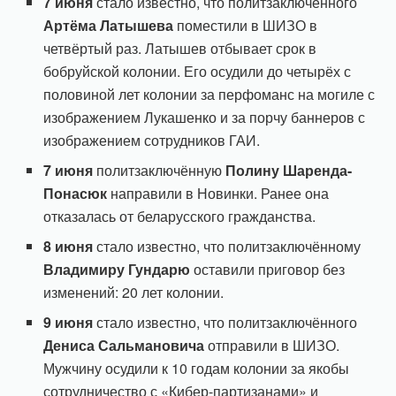
7 июня
стало известно, что политзаключённого
Артёма Латышева
поместили в ШИЗО в
четвёртый раз. Латышев отбывает срок в
бобруйской колонии. Его осудили до четырёх с
половиной лет колонии за перфоманс на могиле с
изображением Лукашенко и за порчу баннеров с
изображением сотрудников ГАИ.
7 июня
политзаключённую
Полину Шаренда-
Понасюк
направили в Новинки. Ранее она
отказалась от беларусского гражданства.
8 июня
стало известно, что политзаключённому
Владимиру Гундарю
оставили приговор без
изменений: 20 лет колонии.
9 июня
стало известно, что политзаключённого
Дениса Сальмановича
отправили в ШИЗО.
Мужчину осудили к 10 годам колонии за якобы
сотрудничество с «Кибер-партизанами» и