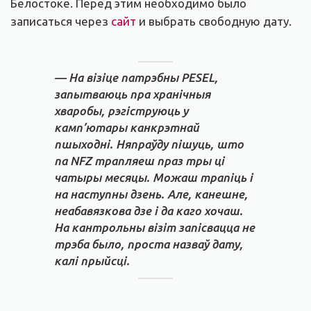
Белостоке. Перед этим необходимо было
записаться через
сайт
и выбрать свободную дату.
— На візіце патрэбны PESEL,
запытваюць пра хранічныя
хваробы, рэгіструюць у
камп’ютары канкрэтнай
пшыходні. Няпраўду пішуць, што
па NFZ трапляеш праз тры ці
чатыры месяцы. Можаш трапіць і
на наступны дзень. Але, канешне,
неабавязкова дзе і да каго хочаш.
На кантрольны візіт запісвацца не
трэба было, проста назваў дату,
калі прыйсці.