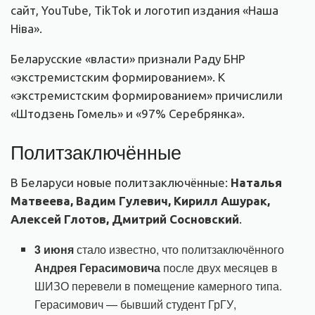
сайт, YouTube, TikTok и логотип издания «Наша
Ніва».
Беларусские «власти» признали Раду БНР
«экстремистским формированием». К
«экстремистским формированием» причислили
«Штодзень Гомель» и «97% Серебрянка».
Политзаключённые
В Беларуси новые политзаключённые:
Наталья
Матвеева, Вадим Гулевич, Кирилл Ашурак,
Алексей Глотов, Дмитрий Сосновский
.
3 июня
стало известно, что политзаключённого
Андрея Герасимовича
после двух месяцев в
ШИЗО перевели в помещение камерного типа.
Герасимович — бывший студент ГрГУ,