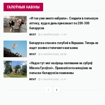
ГАЛОЎНЫЯ НАВІНЫ
«И так уже много набрали». Сходили в польскую
аптеку, куда в день приезжает по 200-300
беларусов
MOST
6 ЖНІЎНЯ 2026, 11:04
Беларуска спасала голубей в Варшаве. Теперь ее
ищет хозяин столичного магазина
MOST
6 ЖНІЎНЯ 2026, 08:58
«Недзе тут мог назіраць паляванне на зуброў
Мікола Гусоўскі». Праехаліся па мясцінах на
польска-беларускім памежжы
MOST
5 ЖНІЎНЯ 2026, 12:47