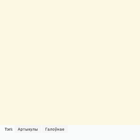
Тэгі:
Артыкулы
Галоўнае