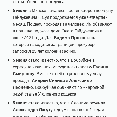
статье Уголовного кодекса.
5 июня
в Минске начались прения сторон по «делу
Гайдукевича». Суд продолжается уже четвёртый
месяц. По делу проходят 18 человек. Им обвиняют
в попытке поджога дома Олега Гайдукевича в
июне 2021 года. Для
Вадима Прокопьева
,
который находится за границей, прокурор
запросил 25 лет колонии заочно.
5 июня
стало известно, что в Бобруйске в
середине июня начнут судить активистку
Галину
Смирнову
. Вместе с ней по уголовному делу
проходят
Андрей Синица
и
Александр
Леоненко
. Бобруйчан обвиняют по «народной»
342-й статье Уголовного кодекса.
5 июня
стало известно, что в Слониме осудили
Александра Лагуту
к двум с половиной годам
«химии». Его обвиняли в клевете в отношении к