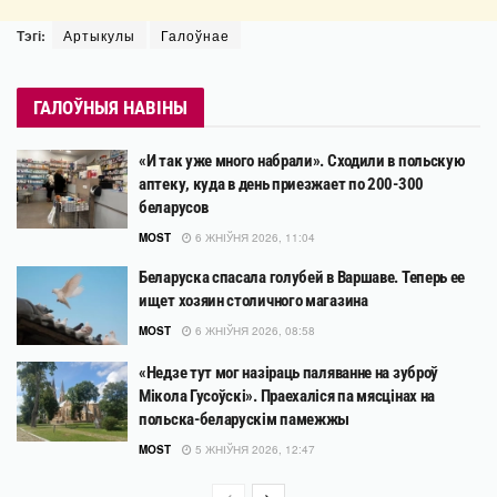
Тэгі:
Артыкулы
Галоўнае
ГАЛОЎНЫЯ НАВІНЫ
«И так уже много набрали». Сходили в польскую
аптеку, куда в день приезжает по 200-300
беларусов
MOST
6 ЖНІЎНЯ 2026, 11:04
Беларуска спасала голубей в Варшаве. Теперь ее
ищет хозяин столичного магазина
MOST
6 ЖНІЎНЯ 2026, 08:58
«Недзе тут мог назіраць паляванне на зуброў
Мікола Гусоўскі». Праехаліся па мясцінах на
польска-беларускім памежжы
MOST
5 ЖНІЎНЯ 2026, 12:47