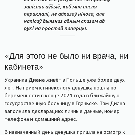
запісаць аўдыё, каб мне пасля
пераклалі, не адказаў нічога, але
напісаў дыягназ адным сказам ад
рукі на простай паперцы.
«Для этого не было ни врача, ни
кабинета»
Украинка
Диана
живёт в Польше уже более двух
лет. На приём к гинекологу девушка пошла по
беременности в конце 2021 года в ближайшую
государственную больницу в Гданьске. Там Диана
заполнила декларацию: личные данные, номер
телефона и домашний адрес.
В назначенный день девушка пришла на осмотр к