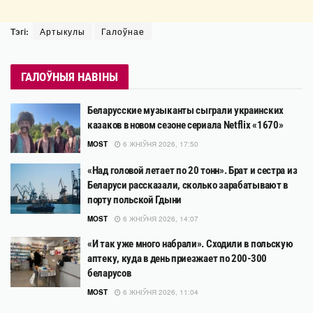
Тэгі:
Артыкулы
Галоўнае
ГАЛОЎНЫЯ НАВІНЫ
Беларусские музыканты сыграли украинских
казаков в новом сезоне сериала Netflix «1670»
MOST
6 ЖНІЎНЯ 2026, 17:50
«Над головой летает по 20 тонн». Брат и сестра из
Беларуси рассказали, сколько зарабатывают в
порту польской Гдыни
MOST
6 ЖНІЎНЯ 2026, 14:07
«И так уже много набрали». Сходили в польскую
аптеку, куда в день приезжает по 200-300
беларусов
MOST
6 ЖНІЎНЯ 2026, 11:04