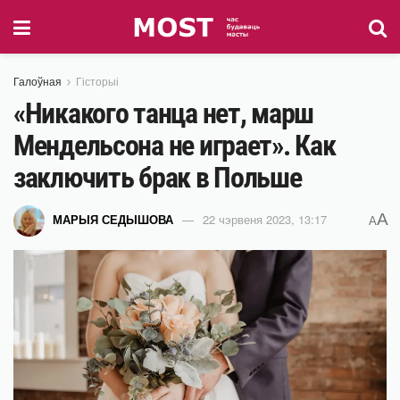
Галоўная
Гісторыі
«Никакого танца нет, марш
Мендельсона не играет». Как
заключить брак в Польше
A
МАРЫЯ СЕДЫШОВА
22 чэрвеня 2023, 13:17
A