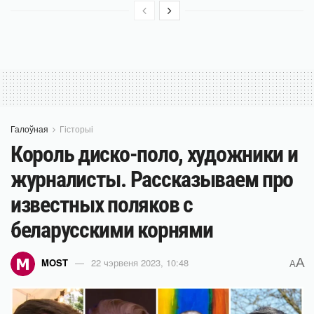
Галоўная
Гісторыі
Король диско-поло, художники и
журналисты. Рассказываем про
известных поляков с
беларусскими корнями
A
MOST
22 чэрвеня 2023, 10:48
A