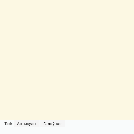
Тэгі:
Артыкулы
Галоўнае