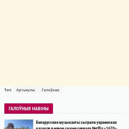
Тэгі:
Артыкулы
Галоўнае
ГАЛОЎНЫЯ НАВІНЫ
Беларусские музыканты сыграли украинских
казаков в новом сезоне сериала Netflix «1670»