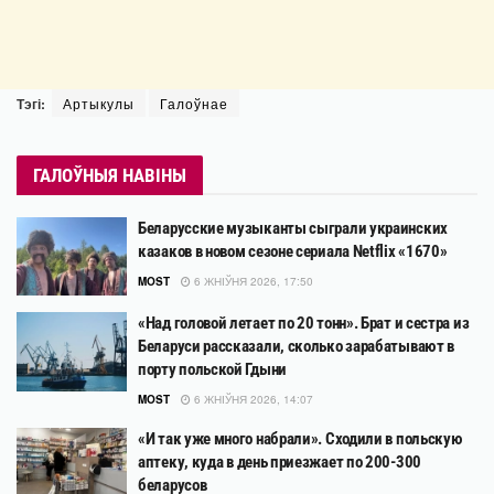
Тэгі:
Артыкулы
Галоўнае
ГАЛОЎНЫЯ НАВІНЫ
Беларусские музыканты сыграли украинских
казаков в новом сезоне сериала Netflix «1670»
MOST
6 ЖНІЎНЯ 2026, 17:50
«Над головой летает по 20 тонн». Брат и сестра из
Беларуси рассказали, сколько зарабатывают в
порту польской Гдыни
MOST
6 ЖНІЎНЯ 2026, 14:07
«И так уже много набрали». Сходили в польскую
аптеку, куда в день приезжает по 200-300
беларусов