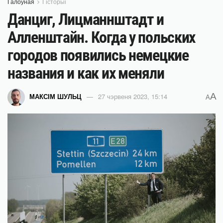
Галоўная
Гісторыі
Данциг, Лицманнштадт и
Алленштайн. Когда у польских
городов появились немецкие
названия и как их меняли
A
МАКСІМ ШУЛЬЦ
27 чэрвеня 2023, 15:14
A