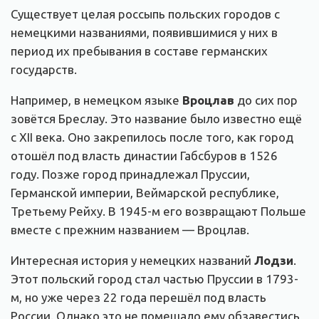
Существует целая россыпь польских городов с
немецкими названиями, появившимися у них в
период их пребывания в составе германских
государств.
Например, в немецком языке
Вроцлав
до сих пор
зовётся Бреслау. Это название было известно ещё
с XII века. Оно закрепилось после того, как город
отошёл под власть династии Габсбуров в 1526
году. Позже город принадлежал Пруссии,
Германской империи, Веймарской республике,
Третьему Рейху. В 1945-м его возвращают Польше
вместе с прежним названием — Вроцлав.
Интересная история у немецких названий
Лодзи
.
Этот польский город стал частью Пруссии в 1793-
м, но уже через 22 года перешёл под власть
России. Однако это не помешало ему обзавестись