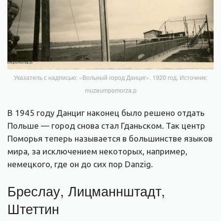
Указатель с надписью: «Вольный город Данциг». 1920 год. Источник:
muzeumpomorza.p
В 1945 году Данциг наконец было решено отдать
Польше — город снова стал Гданьском. Так центр
Поморья теперь называется в большинстве языков
мира, за исключением некоторых, например,
немецкого, где он до сих пор Danzig.
Бреслау, Лицманнштадт,
Штеттин