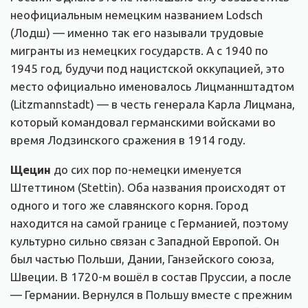
неофициальным немецким названием Lodsch
(Лодш) — именно так его называли трудовые
мигранты из немецких государств. А с 1940 по
1945 год, будучи под нацистской оккупацией, это
место официально именовалось Лицманнштадтом
(Litzmannstadt) — в честь генерала Карла Лицмана,
который командовал германскими войсками во
время Лодзинского сражения в 1914 году.
Щецин
до сих пор по-немецки именуется
Штеттином (Stettin). Оба названия происходят от
одного и того же славянского корня. Город
находится на самой границе с Германией, поэтому
культурно сильно связан с Западной Европой. Он
был частью Польши, Дании, Ганзейского союза,
Швеции. В 1720-м вошёл в состав Пруссии, а после
— Германии. Вернулся в Польшу вместе с прежним