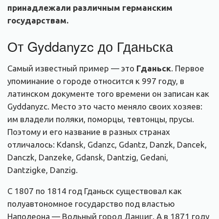
принадлежали различным германским
государствам.
От Gyddanyzc до Гданьска
Самый известный пример — это
Гданьск
. Первое
упоминание о городе относится к 997 году, в
латинском документе того времени он записан как
Gyddanyzc. Место это часто меняло своих хозяев:
им владели поляки, поморцы, тевтонцы, прусы.
Поэтому и его название в разных странах
отличалось: Kdansk, Gdanzc, Gdantz, Danzk, Dancek,
Danczk, Danzeke, Gdansk, Dantzig, Gedani,
Dantzigke, Danzig.
С 1807 по 1814 год Гданьск существовал как
полуавтономное государство под властью
Наполеона — Вольный город Данциг. А в 1871 году