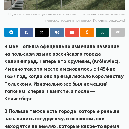
Недавно на дорожных указателях в Германии стали писать польские названия
польских городов и по-польски. Источник: dorzeczy.pl
В мае Польша официально изменила название
на польском языке российского города
Калининград. Теперь это Крулевец (Królewiec).
Именно так это место именовалось с 1454 по
1657 год, когда оно принадлежало Королевству
Польскому. Изначально же был немецкий
топоним: сперва Твангсте, а после —
Кёнигсберг.
В Польше также есть города, которые раньше
назывались по-другому, в основном, они
находятся на землях, которые какое-то время