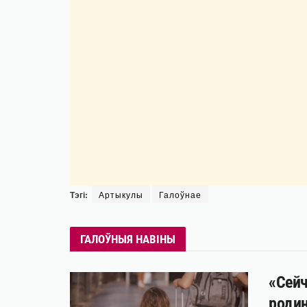
Тэгі:
Артыкулы
Галоўнае
ГАЛОЎНЫЯ НАВІНЫ
«Сейч
родин