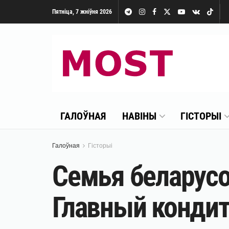
Пятніца, 7 жніўня 2026
ГАЛОЎНАЯ
НАВІНЫ
ГІСТОРЫІ
Галоўная
Гісторыі
Семья беларусо
Главный кондит