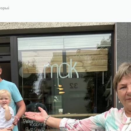
торыі