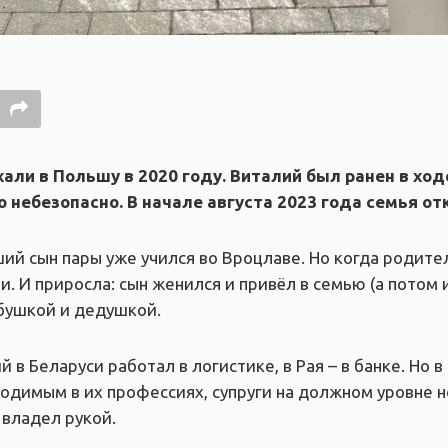
али в Польшу в 2020 году. Виталий был ранен в хо
о небезопасно. В начале августа 2023 года семья о
й сын пары уже учился во Вроцлаве. Но когда родител
и. И приросла: сын женился и привёл в семью (а потом
бушкой и дедушкой.
й в Беларуси работал в логистике, в Рая – в банке. Но
одимым в их профессиях, супруги на должном уровне н
 владел рукой.