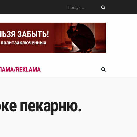
ЛАМА/REKLAMA
оке пекарню.