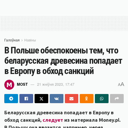
Галоўная
Навіны
В Польше обеспокоены тем, что
беларусская древесина попадает
в Европу в обход санкций
A
MOST
21 жніўня 2023, 17:47
A
Беларусская древесина попадает в Европу в
обход санкций,
следует
из материала Money.pl.
В Польшу она ввозится, например, через