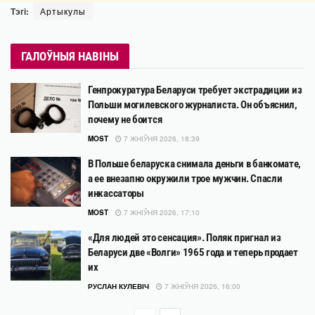
Тэгі:
Артыкулы
ГАЛОЎНЫЯ НАВІНЫ
Генпрокуратура Беларуси требует экстрадиции из
Польши могилевского журналиста. Он объяснил,
почему не боится
MOST
7 ЖНІЎНЯ 2026, 18:39
В Польше беларуска снимала деньги в банкомате,
а ее внезапно окружили трое мужчин. Спасли
инкассаторы
MOST
7 ЖНІЎНЯ 2026, 17:10
«Для людей это сенсация». Поляк пригнал из
Беларуси две «Волги» 1965 года и теперь продает
их
РУСЛАН КУЛЕВІЧ
7 ЖНІЎНЯ 2026, 16:00