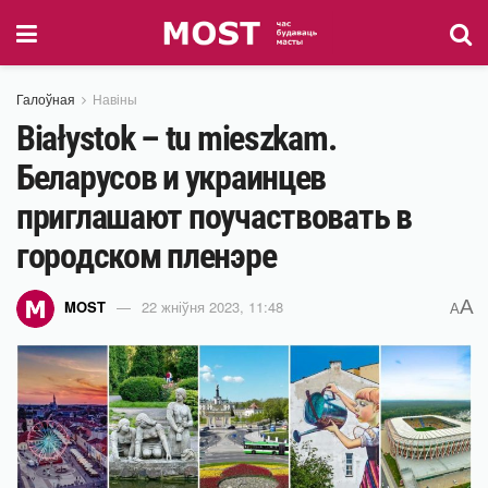
Галоўная
Навіны
Białystok – tu mieszkam.
Беларусов и украинцев
приглашают поучаствовать в
городском пленэре
A
MOST
22 жніўня 2023, 11:48
A