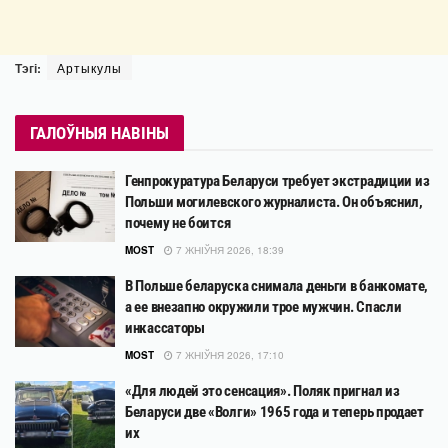
Тэгі:
Артыкулы
ГАЛОЎНЫЯ НАВІНЫ
Генпрокуратура Беларуси требует экстрадиции из
Польши могилевского журналиста. Он объяснил,
почему не боится
MOST
7 ЖНІЎНЯ 2026, 18:39
В Польше беларуска снимала деньги в банкомате,
а ее внезапно окружили трое мужчин. Спасли
инкассаторы
MOST
7 ЖНІЎНЯ 2026, 17:10
«Для людей это сенсация». Поляк пригнал из
Беларуси две «Волги» 1965 года и теперь продает
их