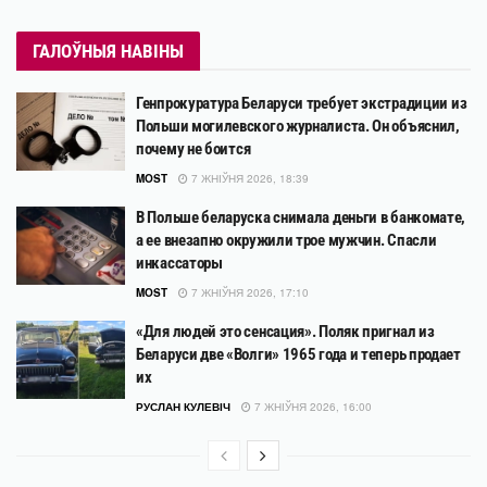
ГАЛОЎНЫЯ НАВІНЫ
Генпрокуратура Беларуси требует экстрадиции из
Польши могилевского журналиста. Он объяснил,
почему не боится
MOST
7 ЖНІЎНЯ 2026, 18:39
В Польше беларуска снимала деньги в банкомате,
а ее внезапно окружили трое мужчин. Спасли
инкассаторы
MOST
7 ЖНІЎНЯ 2026, 17:10
«Для людей это сенсация». Поляк пригнал из
Беларуси две «Волги» 1965 года и теперь продает
их
РУСЛАН КУЛЕВІЧ
7 ЖНІЎНЯ 2026, 16:00