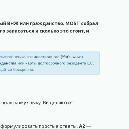
нный ВНЖ или гражданство. МOST собрал
 записаться и сколько это стоит, и
ьского языка как иностранного (Państwowa
ажданства или карты долгосрочного резидента ЕС,
даётся бессрочно.
к польскому языку. Выделяются
т формулировать простые ответы.
A2
—