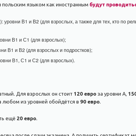
ия польским языком как иностранным
будут проводить
): уровни В1 и В2 (для взрослых, а также для тех, кто по 
ровни В1 и С1 (для взрослых);
вни В1 и В2 (для взрослых и подростков);
ровни В1, С1 и С2 (для взрослых).
атный. Для взрослых он стоит
120 евро
за уровни А,
15
а любом из уровней обойдётся в
90 евро
.
ть ещё
20 евро
.
есяца после сдачи экзамена. А получить сертификат м