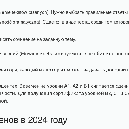
ienie tekstów pisanych). Нужно выбрать правильные ответы 
ność gramatyczna). Сдаётся в виде теста, среди тем которо
писать сочинение на заданную тему.
знаний (Mówienie). Экзаменуемый тянет билет с вопро
менатора, каждый из которых может задавать дополни
центах. Экзамен на уровни А1, А2 и В1 считается сда
й части. Для получения сертификата уровней B2, C1 и 
ной.
нов в 2024 году