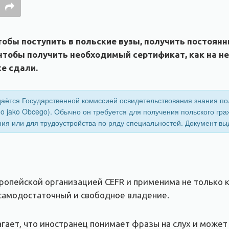
чтобы поступить в польские вузы, получить постоя
чтобы получить необходимый сертификат, как на него
же сдали.
аётся Государственной комиссией освидетельствования знания пол
ego jako Obcego). Обычно он требуется для получения польского гр
ния или для трудоустройства по ряду специальностей. Документ вы
ропейской организацией CEFR и применима не только 
самодостаточный и свободное владение.
гает, что иностранец понимает фразы на слух и може