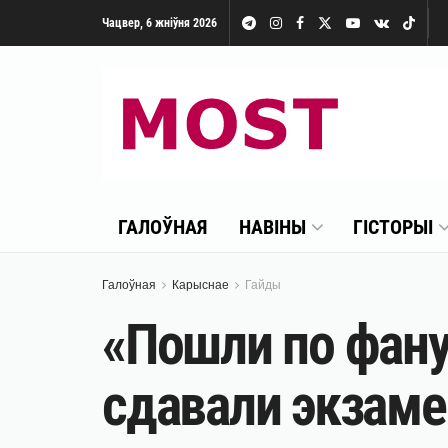
Чацвер, 6 жніўня 2026
ГАЛОЎНАЯ
НАВІНЫ
ГІСТОРЫІ
Галоўная
Карыснае
Гайды
«Пошли по фану
сдавали экзаме