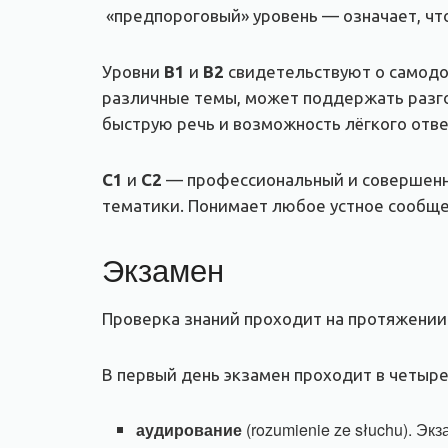
«предпороговый» уровень — означает, что
Уровни
B1
и
В2
свидетельствуют о самодо
различные темы, может поддержать разго
быструю речь и возможность лёгкого отв
C1
и
С2
— профессиональный и совершенны
тематики. Понимает любое устное сообщен
Экзамен
Проверка знаний проходит на протяжении д
В первый день экзамен проходит в четыре
аудирование
(rozumienie ze słuchu). Э