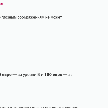
ся
:
религиозным соображениям не может
0 евро
— за уровни В и
180 евро
— за
ожно в течение месяца после оглашения