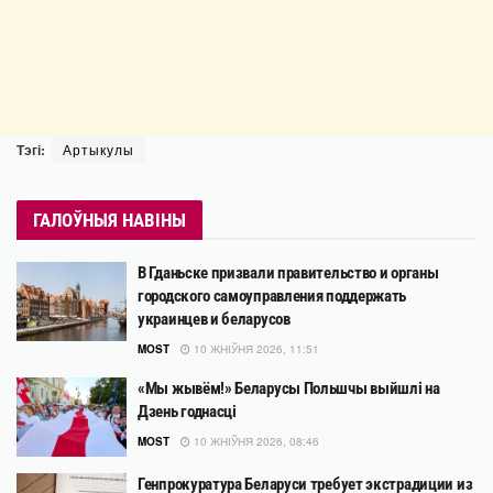
Тэгі:
Артыкулы
ГАЛОЎНЫЯ НАВІНЫ
В Гданьске призвали правительство и органы
городского самоуправления поддержать
украинцев и беларусов
MOST
10 ЖНІЎНЯ 2026, 11:51
«Мы жывём!» Беларусы Польшчы выйшлі на
Дзень годнасці
MOST
10 ЖНІЎНЯ 2026, 08:46
Генпрокуратура Беларуси требует экстрадиции из