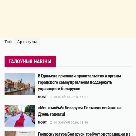
Тэгі:
Артыкулы
ГАЛОЎНЫЯ НАВІНЫ
В Гданьске призвали правительство и органы
городского самоуправления поддержать
украинцев и беларусов
MOST
10 ЖНІЎНЯ 2026, 11:51
«Мы жывём!» Беларусы Польшчы выйшлі на
Дзень годнасці
MOST
10 ЖНІЎНЯ 2026, 08:46
Генпрокуратура Беларуси требует экстрадиции из