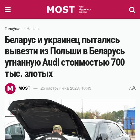
Галоўная
Навіны
Беларус и украинец пытались
вывезти из Польши в Беларусь
угнанную Audi стоимостью 700
тыс. злотых
A
MOST
25 кастрычніка 2023, 10:43
A