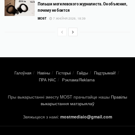
Польши могилевского журналиста. Он объяснил,
почему не боится
MOST
7 ЖНІЎНЯ 2026, 18:39
Галоўная
Навіны
Гісторыі
Гайды
Падтрымай!
ПРА НАС
Рэклама/Reklama
Пры выкарыстанні зместу MOST прачытайце нашы
Правілы
выкарыстання матэрыялаў
Звяжыцеся з намі:
mostmediaio@gmail.com