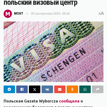
польский визовый центр
A
MOST
25 кастрычніка 2023, 09:34
A
Польская Gazeta Wyborcza
сообщила
о