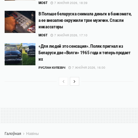
MOST
7 ЖНІЎНЯ 2026, 18:39
В Польше беларуска снимала деньги в банкомате,
а ее внезапно окружили трое мужчин. Спасли
инкассаторы
MOST
7 ЖНІЎНЯ 2026, 17:10
«Для людей это сенсация». Поляк пригнал из
Беларуси две «Волги» 1965 года и теперь продает
их
РУСЛАН КУЛЕВІЧ
7 ЖНІЎНЯ 2026, 16:00
Галоўная
Навіны