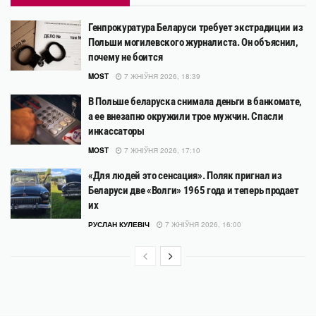
Генпрокуратура Беларуси требует экстрадиции из
Польши могилевского журналиста. Он объяснил,
почему не боится
MOST
7 ЖНІЎНЯ 2026, 18:39
В Польше беларуска снимала деньги в банкомате,
а ее внезапно окружили трое мужчин. Спасли
инкассаторы
MOST
7 ЖНІЎНЯ 2026, 17:10
«Для людей это сенсация». Поляк пригнал из
Беларуси две «Волги» 1965 года и теперь продает
их
РУСЛАН КУЛЕВІЧ
7 ЖНІЎНЯ 2026, 16:00