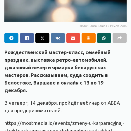
Фото: Laura James / Pexels.com
Рождественский мастер-класс, семейный
праздник, выставка ретро-автомобилей,
джазовый вечер и ярмарки беларусских
мастеров. Рассказываем, куда сходить в
Белостоке, Варшаве и онлайн с 13 по 19
декабря.
В четверг, 14 декабря, пройдёт вебинар от АББА
для предпринимателей.
https://mostmedia.io/events/zmeny-u-karparacyjnaj-
struktury-kampanij-u-polshchy-vebinar-ad-abba/