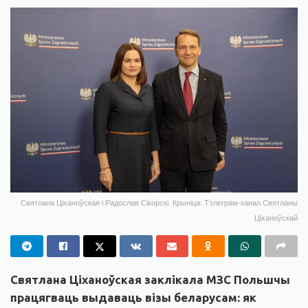
Святлана Ціханоўская і Радослав Сікорскі. Крыніца: Тэлеграм-канал Святланы
Ціханоўскай
Святлана Ціханоўская заклікала МЗС Польшчы
працягваць выдаваць візы беларусам: як