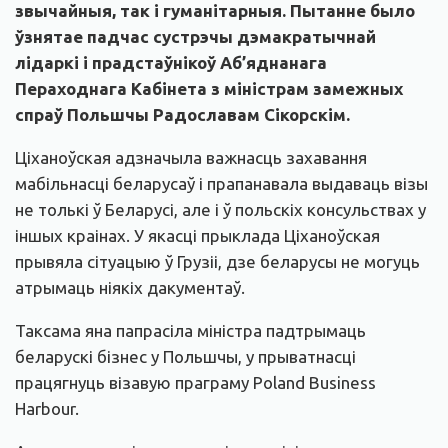
звычайныя, так і гуманітарныя. Пытанне было
ўзнятае падчас сустрэчы дэмакратычнай
лідаркі і прадстаўнікоў Аб’яднанага
Пераходнага Кабінета з міністрам замежных
спраў Польшчы Радославам Сікорскім.
Ціханоўская адзначыла важнасць захавання
мабільнасці беларусаў і прапанавала выдаваць візы
не толькі ў Беларусі, але і ў польскіх консульствах у
іншых краінах. У якасці прыклада Ціханоўская
прывяла сітуацыю ў Грузіі, дзе беларусы не могуць
атрымаць ніякіх дакументаў.
Таксама яна папрасіла міністра падтрымаць
беларускі бізнес у Польшчы, у прыватнасці
працягнуць візавую праграму Poland Business
Harbour.