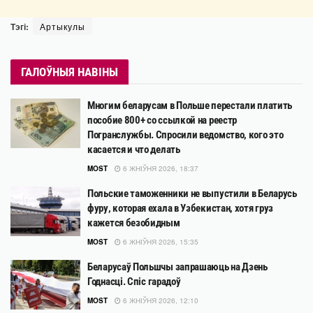
Тэгі:
Артыкулы
ГАЛОЎНЫЯ НАВІНЫ
Многим беларусам в Польше перестали платить
пособие 800+ со ссылкой на реестр
Погранслужбы. Спросили ведомство, кого это
касается и что делать
MOST
6 ЖНІЎНЯ 2026, 18:37
Польские таможенники не выпустили в Беларусь
фуру, которая ехала в Узбекистан, хотя груз
кажется безобидным
MOST
6 ЖНІЎНЯ 2026, 15:35
Беларусаў Польшчы запрашаюць на Дзень
Годнасці. Спіс гарадоў
MOST
6 ЖНІЎНЯ 2026, 12:10