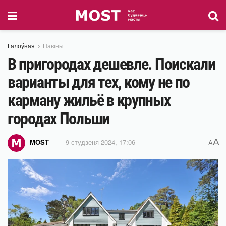
Галоўная
Навіны
В пригородах дешевле. Поискали
варианты для тех, кому не по
карману жильё в крупных
городах Польши
A
MOST
9 студзеня 2024, 17:06
A