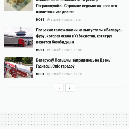
Погранслужбы. Спросили ведомство, кого это
касается и что делать
MOST
6 ЖНІЎНЯ 2026, 18:37
Польские таможенники не выпустили в Беларусь
фуру, которая ехала в Узбекистан, хотя груз
кажется безобидным
MOST
6 ЖНІЎНЯ 2026, 15:35
Беларусаў Польшчы запрашаюць на Дзень
Годнасці. Спіс гарадоў
MOST
6 ЖНІЎНЯ 2026, 12:10