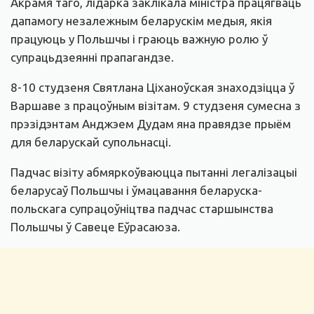
Акрамя таго, лідарка заклікала міністра працягваць
дапамогу незалежным беларускім медыя, якія
працуюць у Польшчы і граюць важную ролю ў
супрацьдзеянні прапагандзе.
8-10 студзеня Святлана Ціханоўская знаходзіцца ў
Варшаве з працоўным візітам. 9 студзеня сумесна з
прэзідэнтам Анджэем Дудам яна правядзе прыём
для беларускай супольнасці.
Падчас візіту абмяркоўваюцца пытанні легалізацыі
беларусаў Польшчы і ўмацавання беларуска-
польскага супрацоўніцтва падчас старшынства
Польшчы ў Савеце Еўрасаюза.