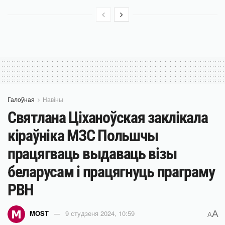
Галоўная
Навіны
Святлана Ціханоўская заклікала
кіраўніка МЗС Польшчы
працягваць выдаваць візы
беларусам і працягнуць праграму
PBH
A
MOST
9 студзеня 2024, 10:59
A