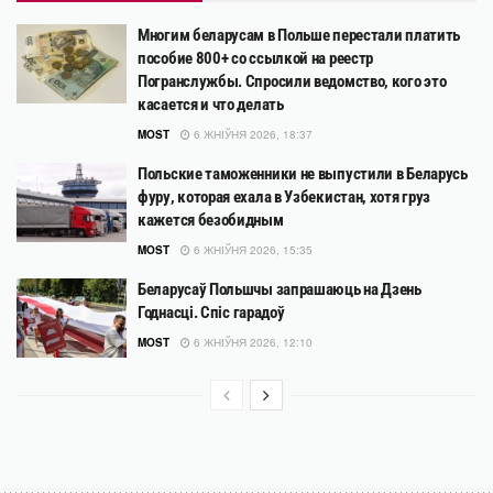
Многим беларусам в Польше перестали платить
пособие 800+ со ссылкой на реестр
Погранслужбы. Спросили ведомство, кого это
касается и что делать
MOST
6 ЖНІЎНЯ 2026, 18:37
Польские таможенники не выпустили в Беларусь
фуру, которая ехала в Узбекистан, хотя груз
кажется безобидным
MOST
6 ЖНІЎНЯ 2026, 15:35
Беларусаў Польшчы запрашаюць на Дзень
Годнасці. Спіс гарадоў
MOST
6 ЖНІЎНЯ 2026, 12:10