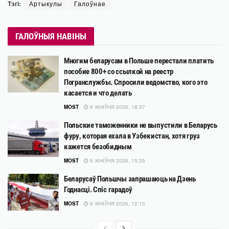
Тэгі:
Артыкулы
Галоўнае
ГАЛОЎНЫЯ НАВІНЫ
Многим беларусам в Польше перестали платить
пособие 800+ со ссылкой на реестр
Погранслужбы. Спросили ведомство, кого это
касается и что делать
MOST
6 ЖНІЎНЯ 2026, 18:37
Польские таможенники не выпустили в Беларусь
фуру, которая ехала в Узбекистан, хотя груз
кажется безобидным
MOST
6 ЖНІЎНЯ 2026, 15:35
Беларусаў Польшчы запрашаюць на Дзень
Годнасці. Спіс гарадоў
MOST
6 ЖНІЎНЯ 2026, 12:10