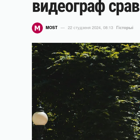
видеограф срав
MOST
22 студзеня 2024, 08:13
Гісторыі