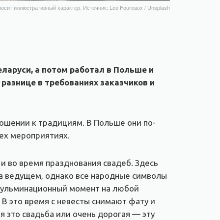
осит иллюстративный характер. Источник: Leo Foureaux / Unsplash
ларуси, а потом работал в Польше и
 разнице в требованиях заказчиков и
ошении к традициям. В Польше они по-
сех мероприятиях.
и во время празднования свадеб. Здесь
на ведущем, однако все народные символы
 кульминационный момент на любой
. В это время с невесты снимают фату и
я это свадьба или очень дорогая — эту