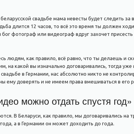
беларусской свадьбе мама невесты будет следить за в
адьба длится 12 часов, то всё это время ты должен ход
ай бог фотограф или видеограф вдруг захочет присест
есь людям, как правило, всё равно, что ты делаешь и с
ким, на какой вы изначально договаривались, тогда уже
 свадьбе в Германии, нас абсолютно никто не контроли
ны ему доверять и не имеем права вмешиваться в его р
идео можно отдать спустя год»
тся. В Беларуси, как правило, мы договаривались на т
года, а в Германии он может доходить до года.