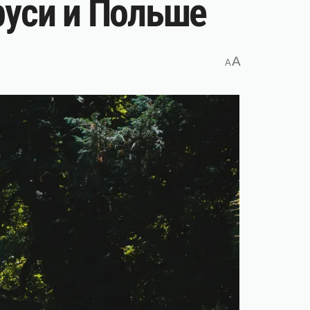
руси и Польше
A
A