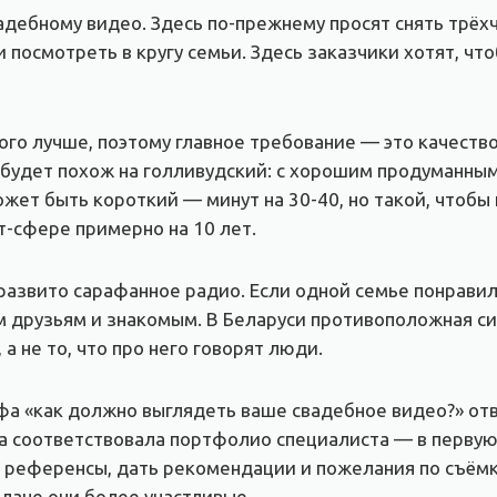
вадебному видео. Здесь по-прежнему просят снять трё
посмотреть в кругу семьи. Здесь заказчики хотят, чт
ного лучше, поэтому главное требование — это качест
 будет похож на голливудский: с хорошим продуманны
жет быть короткий — минут на 30-40, но такой, чтобы 
т-сфере примерно на 10 лет.
развито сарафанное радио. Если одной семье понравил
м друзьям и знакомым. В Беларуси противоположная сит
а не то, что про него говорят люди.
а «как должно выглядеть ваше свадебное видео?» отвеч
а соответствовала портфолио специалиста — в первую 
и референсы, дать рекомендации и пожелания по съёмк
лане они более участливые.