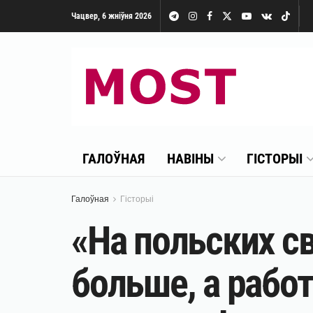
Чацвер, 6 жніўня 2026
ГАЛОЎНАЯ
НАВІНЫ
ГІСТОРЫІ
Галоўная
Гісторыі
«На польских с
больше, а рабо