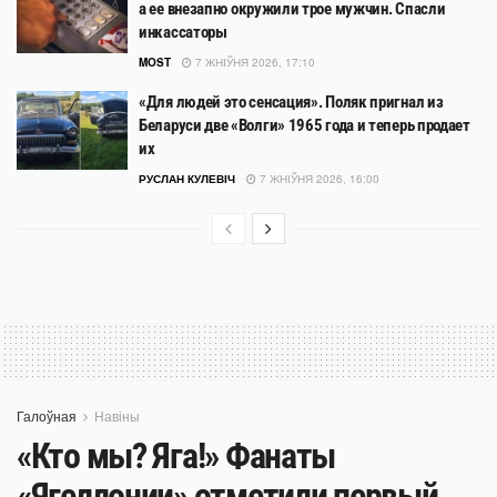
а ее внезапно окружили трое мужчин. Спасли
инкассаторы
MOST
7 ЖНІЎНЯ 2026, 17:10
«Для людей это сенсация». Поляк пригнал из
Беларуси две «Волги» 1965 года и теперь продает
их
РУСЛАН КУЛЕВІЧ
7 ЖНІЎНЯ 2026, 16:00
Галоўная
Навіны
«Кто мы? Яга!» Фанаты
«Ягеллонии» отметили первый