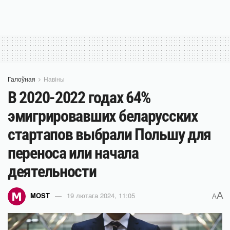
Галоўная
Навіны
В 2020-2022 годах 64%
эмигрировавших беларусских
стартапов выбрали Польшу для
переноса или начала
деятельности
A
MOST
19 лютага 2024, 11:05
A