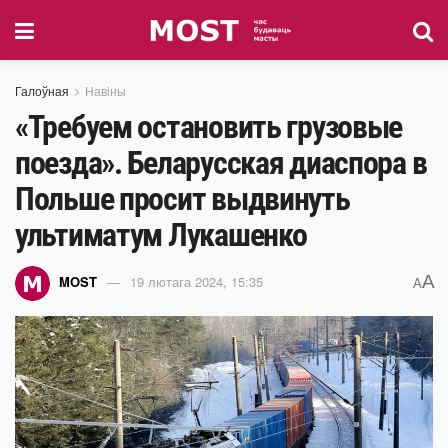
Галоўная
Навіны
«Требуем остановить грузовые
поезда». Беларусская диаспора в
Польше просит выдвинуть
ультиматум Лукашенко
A
MOST
19 лютага 2024, 15:35
A