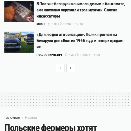
В Польше беларуска снимала деньги в банкомате,
а ее внезапно окружили трое мужчин. Спасли
инкассаторы
MOST
7 ЖНІЎНЯ 2026, 17:10
«Для людей это сенсация». Поляк пригнал из
Беларуси две «Волги» 1965 года и теперь продает
их
РУСЛАН КУЛЕВІЧ
7 ЖНІЎНЯ 2026, 16:00
Галоўная
Навіны
Польские фермеры хотят