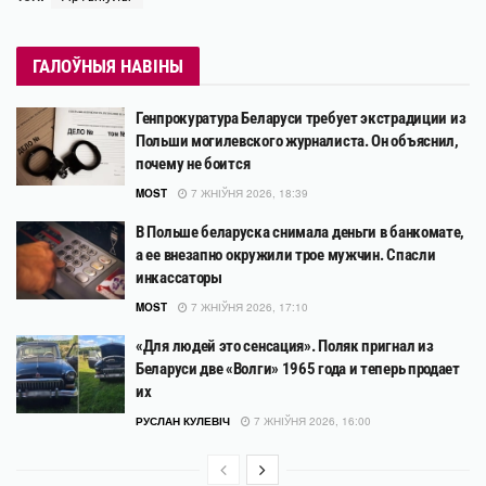
ГАЛОЎНЫЯ НАВІНЫ
Генпрокуратура Беларуси требует экстрадиции из
Польши могилевского журналиста. Он объяснил,
почему не боится
MOST
7 ЖНІЎНЯ 2026, 18:39
В Польше беларуска снимала деньги в банкомате,
а ее внезапно окружили трое мужчин. Спасли
инкассаторы
MOST
7 ЖНІЎНЯ 2026, 17:10
«Для людей это сенсация». Поляк пригнал из
Беларуси две «Волги» 1965 года и теперь продает
их
РУСЛАН КУЛЕВІЧ
7 ЖНІЎНЯ 2026, 16:00