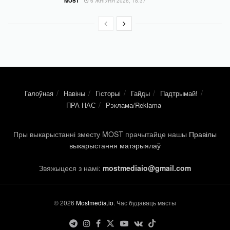
MOST
6 ЖНІЎНЯ 2026, 18:37
Галоўная
Навіны
Гісторыі
Гайды
Падтрымай!
ПРА НАС
Рэклама/Reklama
Пры выкарыстанні зместу MOST прачытайце нашы
Правілы
выкарыстання матэрыялаў
Звяжыцеся з намі:
mostmediaio@gmail.com
© 2026
Mostmedia.io
. Час будаваць масты