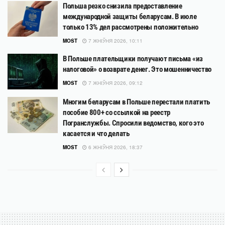
Польша резко снизила предоставление
международной защиты беларусам. В июле
только 13% дел рассмотрены положительно
MOST
7 ЖНІЎНЯ 2026, 10:11
В Польше плательщики получают письма «из
налоговой» о возврате денег. Это мошенничество
MOST
7 ЖНІЎНЯ 2026, 09:12
Многим беларусам в Польше перестали платить
пособие 800+ со ссылкой на реестр
Погранслужбы. Спросили ведомство, кого это
касается и что делать
MOST
6 ЖНІЎНЯ 2026, 18:37