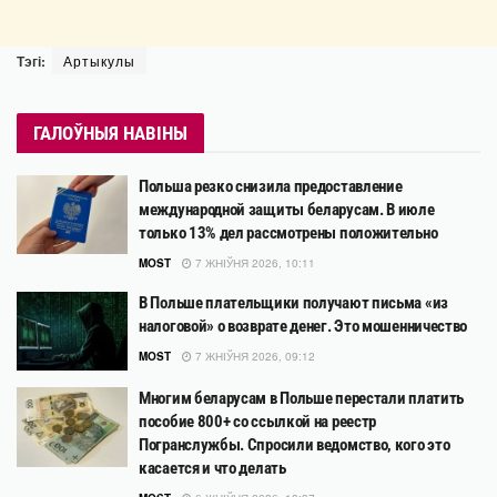
Тэгі:
Артыкулы
ГАЛОЎНЫЯ НАВІНЫ
Польша резко снизила предоставление
международной защиты беларусам. В июле
только 13% дел рассмотрены положительно
MOST
7 ЖНІЎНЯ 2026, 10:11
В Польше плательщики получают письма «из
налоговой» о возврате денег. Это мошенничество
MOST
7 ЖНІЎНЯ 2026, 09:12
Многим беларусам в Польше перестали платить
пособие 800+ со ссылкой на реестр
Погранслужбы. Спросили ведомство, кого это
касается и что делать