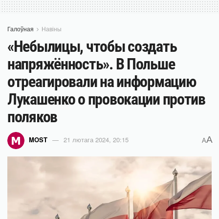
Галоўная
Навіны
«Небылицы, чтобы создать
напряжённость». В Польше
отреагировали на информацию
Лукашенко о провокации против
поляков
A
MOST
21 лютага 2024, 20:15
A