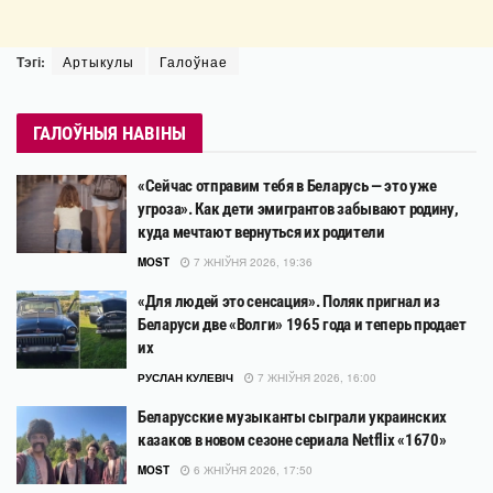
Тэгі:
Артыкулы
Галоўнае
ГАЛОЎНЫЯ НАВІНЫ
«Сейчас отправим тебя в Беларусь — это уже
угроза». Как дети эмигрантов забывают родину,
куда мечтают вернуться их родители
MOST
7 ЖНІЎНЯ 2026, 19:36
«Для людей это сенсация». Поляк пригнал из
Беларуси две «Волги» 1965 года и теперь продает
их
РУСЛАН КУЛЕВІЧ
7 ЖНІЎНЯ 2026, 16:00
Беларусские музыканты сыграли украинских
казаков в новом сезоне сериала Netflix «1670»
MOST
6 ЖНІЎНЯ 2026, 17:50