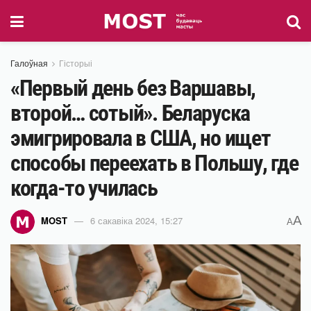
Галоўная
Гісторыі
«Первый день без Варшавы,
второй… сотый». Беларуска
эмигрировала в США, но ищет
способы переехать в Польшу, где
когда-то училась
A
MOST
6 сакавіка 2024, 15:27
A