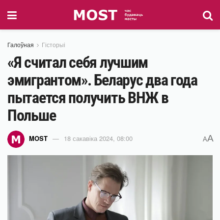
Галоўная
Гісторыі
«Я считал себя лучшим
эмигрантом». Беларус два года
пытается получить ВНЖ в
Польше
A
MOST
18 сакавіка 2024, 08:00
A