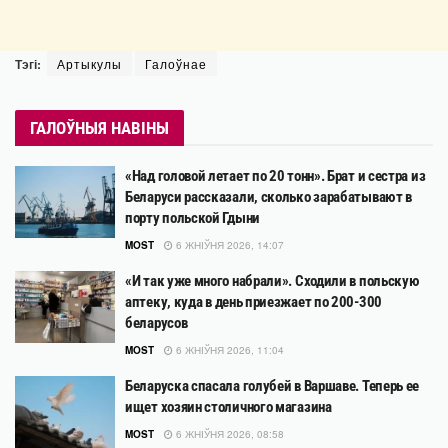
Тэгі:
Артыкулы
Галоўнае
ГАЛОЎНЫЯ НАВІНЫ
«Над головой летает по 20 тонн». Брат и сестра из
Беларуси рассказали, сколько зарабатывают в
порту польской Гдыни
MOST
6 ЖНІЎНЯ 2026, 14:07
«И так уже много набрали». Сходили в польскую
аптеку, куда в день приезжает по 200-300
беларусов
MOST
6 ЖНІЎНЯ 2026, 11:04
Беларуска спасала голубей в Варшаве. Теперь ее
ищет хозяин столичного магазина
MOST
6 ЖНІЎНЯ 2026, 08:58