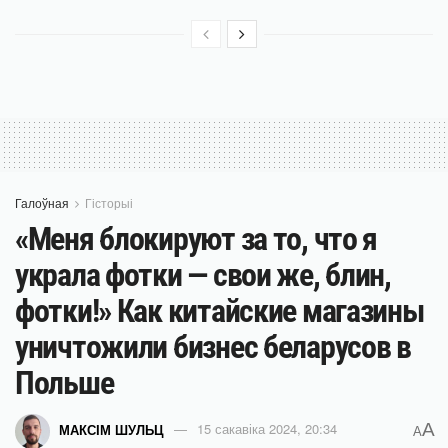
Галоўная
Гісторыі
«Меня блокируют за то, что я
украла фотки — свои же, блин,
фотки!» Как китайские магазины
уничтожили бизнес беларусов в
Польше
A
МАКСІМ ШУЛЬЦ
15 сакавіка 2024, 20:34
A