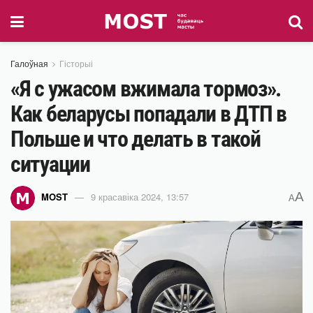
Галоўная
Гісторыі
«Я с ужасом вжимала тормоз».
Как беларусы попадали в ДТП в
Польше и что делать в такой
ситуации
A
MOST
9 красавіка 2024, 13:57
A