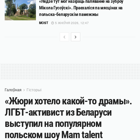
«Недзе тут мог назіраць паляванне на зуброў
Мікола Гусоўскі». Праехаліся па мясцінах на
польска-беларускім памежжы
MOST
5 ЖНІЎНЯ 2026, 12:47
Галоўная
Гісторыі
«Жюри хотело какой-то драмы».
ЛГБТ-активист из Беларуси
выступил на популярном
польском шоу Mam talent