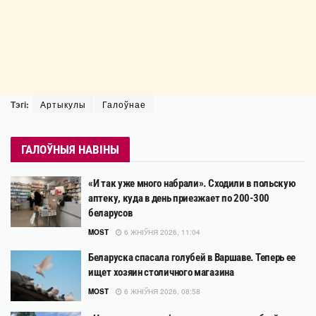
Тэгі:
Артыкулы
Галоўнае
ГАЛОЎНЫЯ НАВІНЫ
«И так уже много набрали». Сходили в польскую
аптеку, куда в день приезжает по 200-300
беларусов
MOST
6 ЖНІЎНЯ 2026, 11:04
Беларуска спасала голубей в Варшаве. Теперь ее
ищет хозяин столичного магазина
MOST
6 ЖНІЎНЯ 2026, 08:58