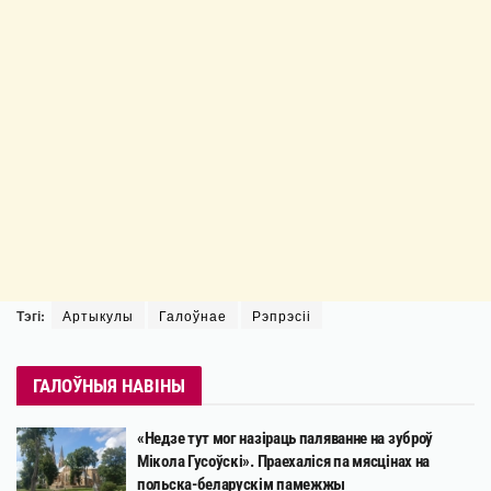
Тэгі:
Артыкулы
Галоўнае
Рэпрэсіі
ГАЛОЎНЫЯ НАВІНЫ
«Недзе тут мог назіраць паляванне на зуброў
Мікола Гусоўскі». Праехаліся па мясцінах на
польска-беларускім памежжы