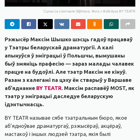
Сцэна са спектакля 3@mova. Фота з Фэйсбука BY TEATR
Рэжысёр Максім Шышко шэсць гадоў працаваў
у Тэатры беларускай драматургіі. А калі
апынуўся ў эміграцыі ў Польшчы, вымушаны
быў змяніць прафесію — зараз малады чалавек
працуе на будоўлі. Але тэатр Максім не кінуў.
Разам з калегамі па цэху ён стварыў у Варшаве
аб’яднанне
BY TEATR
. Максім распавёў MOST, як
тэатр у эміграцыі даследуе беларускую
ідэнтычнасць.
BY TEATR называе сябе тэатральным бюро, якое
аб’ядноўвае драматургаў, рэжысёраў, акцёраў,
мастакоў і іншых людзей тэатра, якія былі