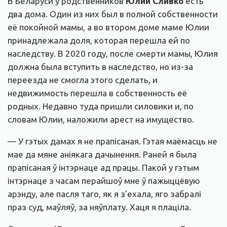
В Беларуси у родственников
Юлии
Сливко
есть
два дома. Один из них был в полной собственности
её покойной мамы, а во втором доме маме Юлии
принадлежала доля, которая перешла ей по
наследству. В 2020 году, после смерти мамы, Юлия
должна была вступить в наследство, но из-за
переезда не смогла этого сделать, и
недвижимость перешла в собственность её
родных. Недавно туда пришли силовики и, по
словам Юлии, наложили арест на имущество.
— У гэтых дамах я не прапісаная. Гэтая маёмасць не
мае да мяне аніякага дачынення. Раней я была
прапісаная ў інтэрнаце ад працы. Пакой у гэтым
інтэрнаце з часам перайшоў мне ў пажыццёвую
арэнду, але пасля таго, як я з’ехала, яго забралі
праз суд, маўляў, за няўплату. Хаця я плаціла.