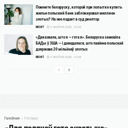
Помните беларуску, которой при попытке купить
жилье польский банк заблокировал миллион
злотых? На нее подает в суд риелтор
MOST
4 ЖНІЎНЯ 2026, 19:39
«Даказвала, што я — гэта я». Беларуска замовіла
БАДы ў ЗША — і даведалася, што павінна польскай
дзяржаве 20 мільёнаў злотых
MOST
4 ЖНІЎНЯ 2026, 14:48
Галоўная
Гісторыі