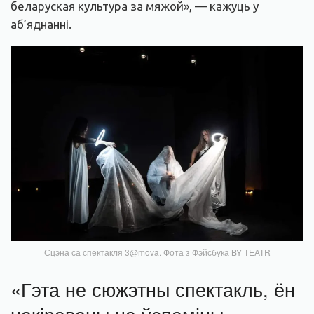
беларуская культура за мяжой», — кажуць у
аб’яднанні.
Сцэна са спектакля 3@mova. Фота з Фэйсбука BY TEATR
«Гэта не сюжэтны спектакль, ён