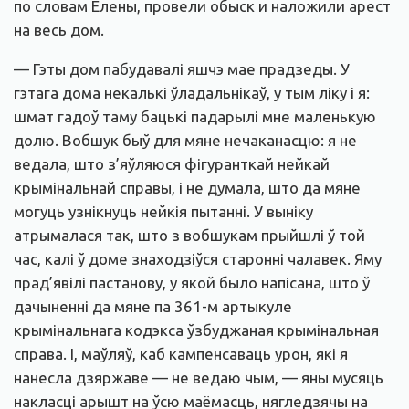
по словам Елены, провели обыск и наложили арест
на весь дом.
— Гэты дом пабудавалі яшчэ мае прадзеды. У
гэтага дома некалькі ўладальнікаў, у тым ліку і я:
шмат гадоў таму бацькі падарылі мне маленькую
долю. Вобшук быў для мяне нечаканасцю: я не
ведала, што з’яўляюся фігуранткай нейкай
крымінальнай справы, і не думала, што да мяне
могуць узнікнуць нейкія пытанні. У выніку
атрымалася так, што з вобшукам прыйшлі ў той
час, калі ў доме знаходзіўся старонні чалавек. Яму
прад’явілі пастанову, у якой было напісана, што ў
дачыненні да мяне па 361-м артыкуле
крымінальнага кодэкса ўзбуджаная крымінальная
справа. І, маўляў, каб кампенсаваць урон, які я
нанесла дзяржаве — не ведаю чым, — яны мусяць
накласці арышт на ўсю маёмасць, нягледзячы на