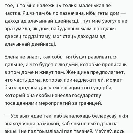
тое, што мне належыць толькі маленькая яе
частка. Яшчэ там было пазначана, нібы гэты дом —
даход ад злачыннай дзейнасці. І тут мне ўвогуле не
зразумела, як дом, пабудаваны маімі продкамі
дзесяцігоддзі таму, мог стаць даходам ад
злачыннай дзейнасці.
Елена не знает, как события будут развиваться
дальше, и что будет с людьми, которые прописаны
в этом доме и живут там. Женщина предполагает,
что часть дома, которая принадлежит ей, может
быть продана для компенсации того ущерба,
который она якобы нанесла государству
посещениями мероприятий за границей.
— Усё выглядае так, каб запалохаць беларусаў, якія
знаходзяцца за мяжой, каб яны не выходзілі на
акцыі і не падтрымлівалі палітвязняў. Маўляў, вось