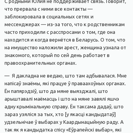
С родными Юлия не поддерживает связь. Говорит,
что прервала с ними все контакты —
заблокировала в социальных сетях и
мессенджерах — из-за того, что к родственникам
часто приходили с расспросами о том, где она
находится и когда вернётся в Беларусь. О том, что
на имущество наложили арест, женщина узнала от
знакомого, который по сей день работает в
правоохранительных органах.
— Я дакладна не ведаю, што там адбывалася. Мне
напісаў знаёмы, які працуе ў праваахоўных органах.
Ён папярэдзіў, што да мяне выязджалі, што
арыштавалі маёмасць і што на мяне завялі яшчэ
адну крымінальную справу. Ён таксама дадаў, што
зараз узяліся за тых, хто [у якасці кандыдатаў]
удзельнічае ў выбарах у Каардынацыйную раду. А
так як я кандыдатка спісу «Еўрапейскі выбар», які