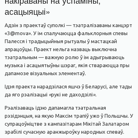
накіраваны на ўспаміны,
асацыяцыі»
Адзін з праектаў суполкі — тэатралізаваны канцэрт
«3@mova». У ім спалучаюцца фальклорныя спевы
Палесся і традыцыйныя рытуалы ў мастацкай
апрацоўцы. Праект нельга назваць выключна
тэатральным — важную ролю ў ім адыгрываюць
музыка і асацыятыўны шэраг, якія ствараюцца пры
дапамозе візуальных элементаў.
Ідэя праекта нарадзілася яшчэ ў Беларусі, але тады
да яго рэалізацыі
«
рукі не даходзілі
».
Рэалізаваць ідэю дапамагла тэатральная
рэзідэнцыя, на якую Максім трапіў ужо ў Польшчы. У
супрацоўніцтве з кампазітарам Мікітай Залатаром
зрабілі сучасную аранжыроўку народных спеваў.