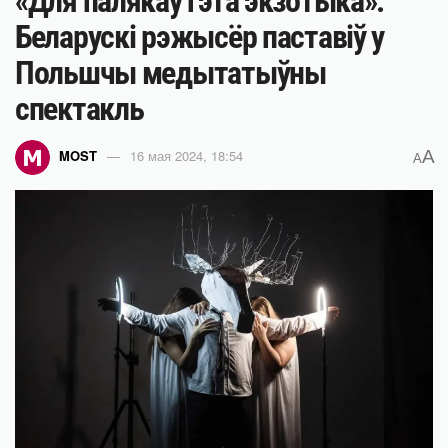
«Для палякаў гэта экзотыка».
Беларускі рэжысёр паставіў у
Польшчы медытатыўны
спектакль
A
MOST
16 мая 2024, 18:54
A