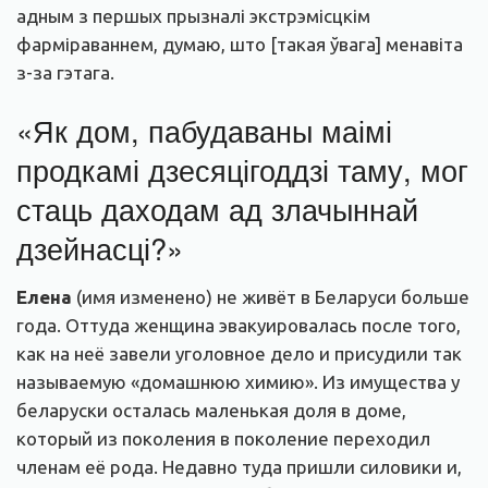
адным з першых прызналі экстрэмісцкім
фарміраваннем, думаю, што [такая ўвага] менавіта
з-за гэтага.
«Як дом, пабудаваны маімі
продкамі дзесяцігоддзі таму, мог
стаць даходам ад злачыннай
дзейнасці?»
Елена
(имя изменено) не живёт в Беларуси больше
года. Оттуда женщина эвакуировалась после того,
как на неё завели уголовное дело и присудили так
называемую «домашнюю химию». Из имущества у
беларуски осталась маленькая доля в доме,
который из поколения в поколение переходил
членам её рода. Недавно туда пришли силовики и,