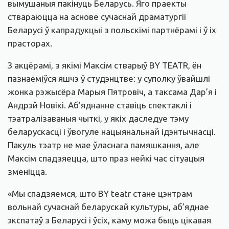
вымушаныя пакінуць Беларусь. Яго праекты
ствараюцца на аснове сучаснай драматургіі
Беларусі ў капрадукцыі з польскімі партнёрамі і ў іх
прасторах.
З акцёрамі, з якімі Максім стварыў BY TEATR, ён
пазнаёміўся яшчэ ў студэнцтве: у суполку ўвайшлі
жонка рэжысёра Марыя Пятровіч, а таксама Дар’я і
Андрэй Новікі. Аб’яднанне ставіць спектаклі і
тэатралізаваныя чыткі, у якіх даследуе тэму
беларускасці і ўвогуле нацыянальнай ідэнтычнасці.
Пакуль тэатр не мае ўласнага памяшкання, але
Максім спадзяецца, што праз нейкі час сітуацыя
зменіцца.
«Мы спадзяемся, што BY teatr стане цэнтрам
вольнай сучаснай беларускай культуры, аб’яднае
экспатаў з Беларусі і ўсіх, каму можа быць цікавая