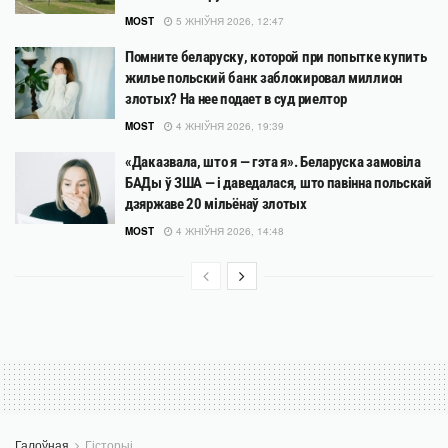
MOST
5 ЖНІЎНЯ 2026, 12:47
Помните беларуску, которой при попытке купить
жилье польский банк заблокировал миллион
злотых? На нее подает в суд риелтор
MOST
4 ЖНІЎНЯ 2026, 19:39
«Даказвала, што я — гэта я». Беларуска замовіла
БАДы ў ЗША — і даведалася, што павінна польскай
дзяржаве 20 мільёнаў злотых
MOST
4 ЖНІЎНЯ 2026, 14:48
Галоўная
Гісторыі