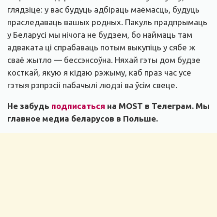
глядзіце: у вас будуць адбіраць маёмасць, будуць
праследаваць вашых родных. Пакуль прадпрымаць
у Беларусі мы нічога не будзем, бо наймаць там
адваката ці спрабаваць потым выкупіць у сябе ж
сваё жытло — бессэнсоўна. Няхай гэты дом будзе
косткай, якую я кідаю рэжыму, каб праз час усе
гэтыя рэпрэсіі пабачылі людзі ва ўсім свеце.
Не забудь
подписаться
на MOST в Телеграм. Мы
главное медиа беларусов в Польше.