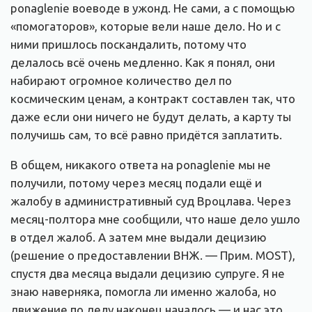
ponaglenie воеводе в ужонд. Не сами, а с помощью
«помогаторов», которые вели наше дело. Но и с
ними пришлось поскандалить, потому что
делалось всё очень медленно. Как я понял, они
набирают огромное количество дел по
космическим ценам, а контракт составлен так, что
даже если они ничего не будут делать, а карту ты
получишь сам, то всё равно придётся заплатить.
В общем, никакого ответа на ponaglenie мы не
получили, потому через месяц подали ещё и
жалобу в административный суд Вроцлава. Через
месяц-полтора мне сообщили, что наше дело ушло
в отдел жалоб. А затем мне выдали децизию
(решение о предоставлении ВНЖ. — Прим. MOST),
спустя два месяца выдали децизию супруге. Я не
знаю наверняка, помогла ли именно жалоба, но
движение по делу наконец началось — и нас это