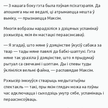
— З нашага боку гэта была пэўная псіхатэрапія. Да
апошняга мы не ведалі, ці атрымаецца нешта ў
выніку, — прызнаецца Максім.
Многія вобразы нарадзіліся з дзіцячых успамінаў
рэжысёра, якія ён мастацкі пераасэнсаваў.
— Я згадаў, што мяне ў дзяцінстве ўкусіў сабака за
твар — тады мяне павялі да бабкі-шаптухі. Гэта
мяне так уразіла ў дзяцінстве, што я прыдумаў
рытуал са свечкамі і шэптам. Ды і спевы туды
ўклініліся вельмі файна, — распавядае Максім.
Рэжысёр імкнуўся стварыць медытатыўны
спектакль — такі, пры якім глядач можа на пэўны
час адключацца і сыходзіць унутр сябе, успамінаць і
пераасэнсоўваць.