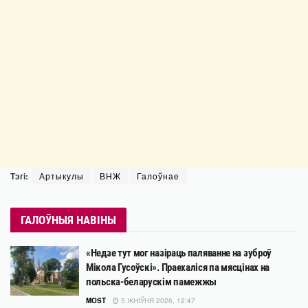
Тэгі:
Артыкулы
ВНЖ
Галоўнае
ГАЛОЎНЫЯ НАВІНЫ
«Недзе тут мог назіраць паляванне на зуброў
Мікола Гусоўскі». Праехаліся па мясцінах на
польска-беларускім памежжы
MOST
5 ЖНІЎНЯ 2026, 12:47