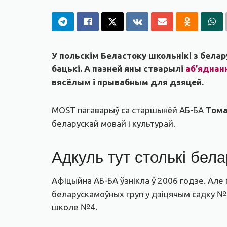
У польскім Беластоку школьнікі з бела
бацькі. А пазней яны стварылі
аб’яднан
вясёлым і прывабным для дзяцей.
MOST пагаварыў са старшынёй АБ-БА
Тома
беларускай мовай і культурай.
Адкуль тут столькі бела
Афіцыйна АБ-БА ўзнікла ў 2006 годзе. Але 
беларускамоўных груп у дзіцячым садку №1
школе №4.