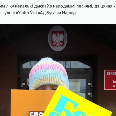
м ліку некалькі дыскаў з народнымі песнямі, дзіцячая к
ульні «У або Ў» і «Ад Буга за Нарву».