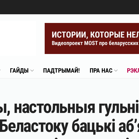
ГАЙДЫ
ПАДТРЫМАЙ!
ПРА НАС
РЭК
, настольныя гульні 
Беластоку бацькі аб’