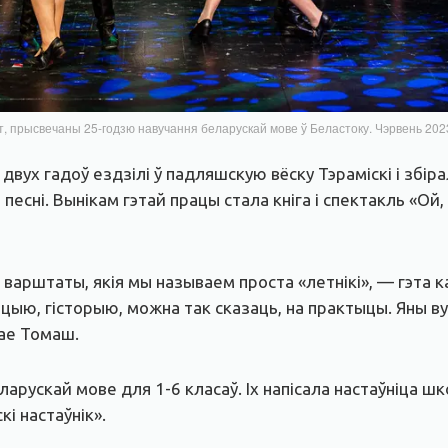
, прысвечаны 25-годзю навучання беларускай мове ў Беластоку. Чэрвень 2023 
 двух гадоў ездзілі ў падляшскую вёску Тэраміскі і збі
есні. Вынікам гэтай працы стала кніга і спектакль «Ой,
варштаты, якія мы называем проста «летнікі», — гэта ка
цыю, гісторыю, можна так сказаць, на практыцы. Яны 
ае Томаш.
еларускай мове для 1-6 класаў. Іх напісала настаўніца 
і настаўнік».