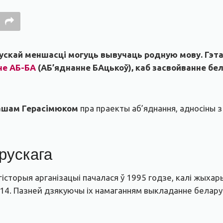
рускай меншасці могуць вывучаць родную мову. Гэта
не АБ-БА
(АБ’яднанне БАцькоў), каб засвойванне бе
шам Герасімюком
пра праекты аб’яднання, адносіны з 
рускага
гісторыя арганізацыі пачалася ў 1995 годзе, калі жыха
4. Пазней дзякуючы іх намаганням выкладанне беларуск