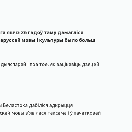
га яшчэ 26 гадоў таму дамагліся
ларускай мовы і культуры было больш
дыяспарай і пра тое, як зацікавіць дзяцей
ры Беластока дабіліся адкрыцця
ай мовы з’явілася таксама і ў пачатковай