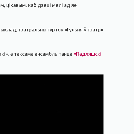
 цікавым, каб дзеці мелі ад яе
ыклад, тэатральны гурток «Гульня ў тэатр»
кі», а таксама ансамбль танца
«Падляшскі