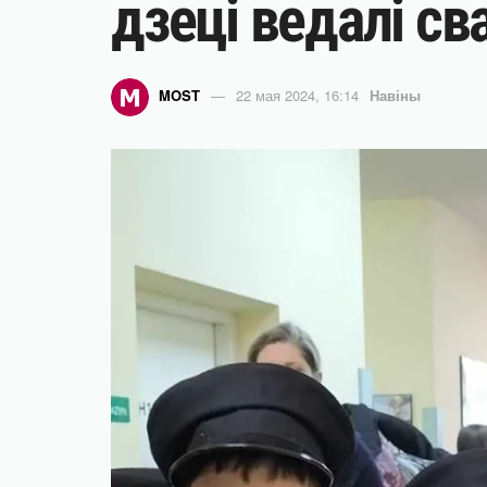
дзеці ведалі с
MOST
22 мая 2024, 16:14
Навіны