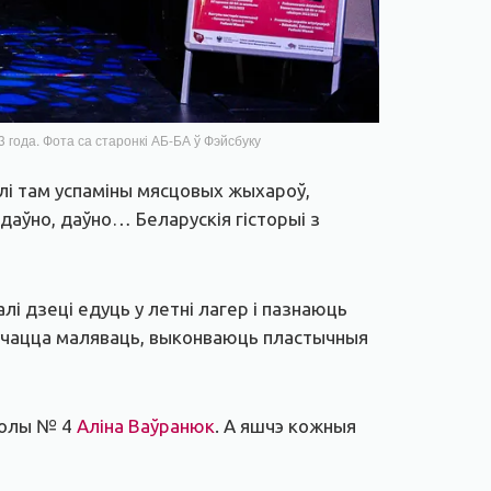
года. Фота са старонкі АБ-БА ў Фэйсбуку
ралі там успаміны мясцовых жыхароў,
 даўно, даўно… Беларускія гісторыі з
лі дзеці едуць у летні лагер і пазнаюць
вучацца маляваць, выконваюць пластычныя
школы № 4
Аліна Ваўранюк
. А яшчэ кожныя