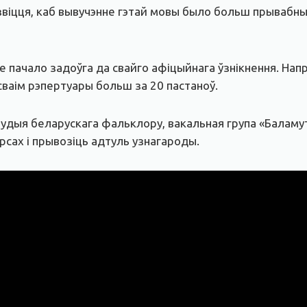
іцця, каб вывучэнне гэтай мовы было больш прывабным,
 пачало задоўга да свайго афіцыйнага ўзнікнення. Напр
ў сваім рэпертуары больш за 20 пастаноў.
тудыя беларускага фальклору, вакальная група «Баламут
рсах і прывозіць адтуль узнагароды.