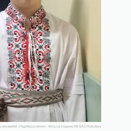
 ансамбля «Падляшскі вянок». Фота са старонкі АБ-БА ў Фэйсбуку