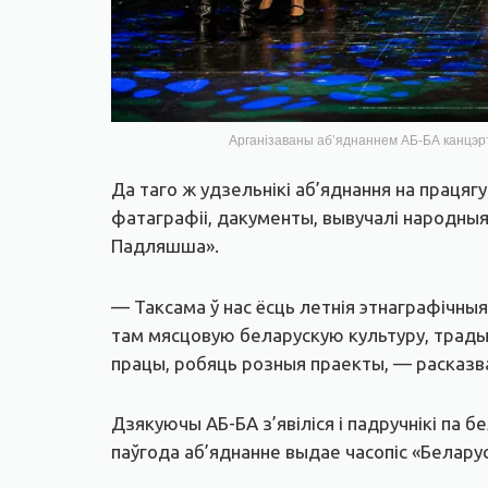
Арганізаваны аб’яднаннем АБ-БА канцэрт
Да таго ж удзельнікі аб’яднання на працягу
фатаграфіі, дакументы, вывучалі народныя п
Падляшша».
— Таксама ў нас ёсць летнія этнаграфічныя 
там мясцовую беларускую культуру, трады
працы, робяць розныя праекты, — расказв
Дзякуючы АБ-БА з’явіліся і падручнікі па б
паўгода аб’яднанне выдае часопіс «Беларуск