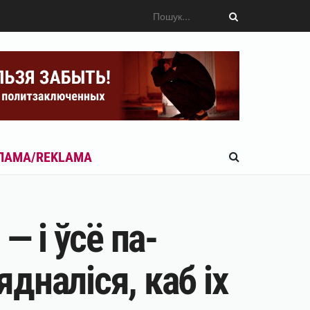
ЛАМА/REKLAMA
— і ўсё па-
ядналіся, каб іх