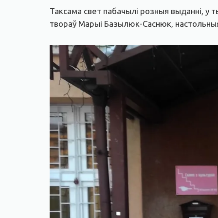
Таксама свет пабачылі розныя выданні, у ты
твораў Марыі Базылюк-Саснюк, настольныя г