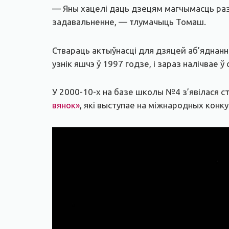
— Яны хацелі даць дзецям магчымасць разв
задавальненне, — тлумачыць Томаш.
Ствараць актыўнасці для дзяцей аб’яднанне
узнік яшчэ ў 1997 годзе, і зараз налічвае 
У 2000-10-х на базе школы №4 з’явілася с
вянок»
, які выступае на міжнародных конку