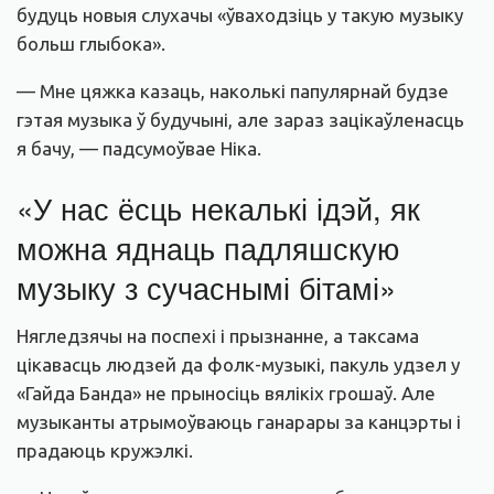
будуць новыя слухачы «ўваходзіць у такую музыку
больш глыбока».
— Мне цяжка казаць, наколькі папулярнай будзе
гэтая музыка ў будучыні, але зараз зацікаўленасць
я бачу, — падсумоўвае Ніка.
«У нас ёсць некалькі ідэй, як
можна яднаць падляшскую
музыку з сучаснымі бітамі»
Нягледзячы на поспехі і прызнанне, а таксама
цікавасць людзей да фолк-музыкі, пакуль удзел у
«Гайда Банда» не прыносіць вялікіх грошаў. Але
музыканты атрымоўваюць ганарары за канцэрты і
прадаюць кружэлкі.