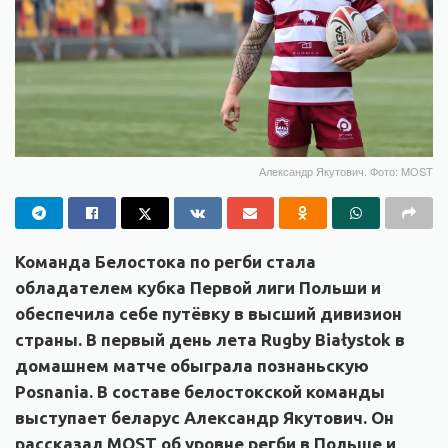
Александр Якутович. Фото: MOST
Команда Белостока по регби
стала
обладателем кубка Первой лиги Польши
и
обеспечила себе путёвку в высший дивизион
страны. В
первый день лета Rugby Białystok в
домашнем матче обыграла познаньскую
Posnania. В составе белостокской команды
выступает беларус Александр Якутович. Он
рассказал MOST об уровне регби в Польше и