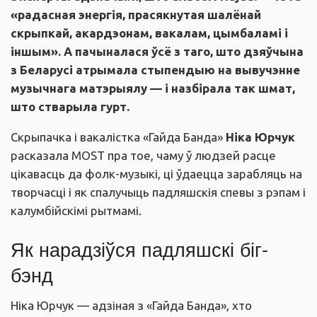
«радасная энергія, прасякнутая шалёнай
скрыпкай, акардэонам, вакалам, цымбаламі і
іншым». А пачыналася ўсё з таго, што дзяўчына
з Беларусі атрымала стыпендыю на вывучэнне
музычнага матэрыялу — і назбірала так шмат,
што стварыла гурт.
Скрыпачка і вакалістка «Гайда Банда»
Ніка Юрчук
расказала MOST пра тое, чаму ў людзей расце
цікавасць да фолк-музыкі, ці ўдаецца зарабляць на
творчасці і як спалучыць падляшскія спевы з рэпам і
калумбійскімі рытмамі.
Як нарадзіўся падляшскі біг-
бэнд
Ніка Юрчук — адзіная з «Гайда Банда», хто