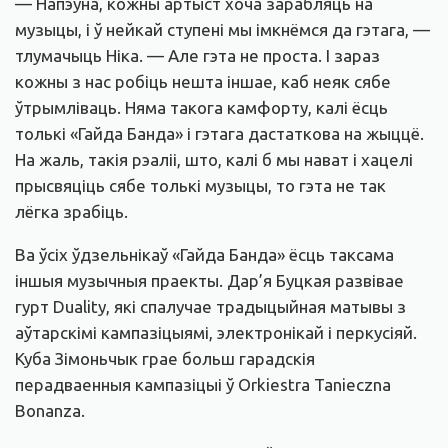
— Напэўна, кожны артыст хоча зарабляць на
музыцы, і ў нейкай ступені мы імкнёмся да гэтага, —
тлумачыць Ніка. — Але гэта не проста. І зараз
кожны з нас робіць нешта іншае, каб неяк сябе
ўтрымліваць. Няма такога камфорту, калі ёсць
толькі «Гайда Банда» і гэтага дастаткова на жыццё.
На жаль, такія рэаліі, што, калі б мы нават і хацелі
прысвяціць сябе толькі музыцы, то гэта не так
лёгка зрабіць.
Ва ўсіх ўдзельнікаў «Гайда Банда» ёсць таксама
іншыя музычныя праекты. Дар’я Буцкая развівае
гурт Duality, які спалучае традыцыйная матывы з
аўтарскімі кампазіцыямі, электронікай і перкусіяй.
Куба Зімоньчык грае больш гарадскія
перадваенныя кампазіцыі ў Orkiestra Tanieczna
Bonanza.