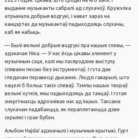
выданне музыканты сабралі ад слухачоў. Кружэлка
атрымала добрыя водгукі, і нават зараз на
канцэртах да музыкантаў падыходзяць слухачы,
каб яе набыць.
— Былі вельмі добрыя водгукі пра нашыя спевы, —
адзначае Ніка. — У нас ёсць цікавы элемент у
музычным сэце, калі мы пасярэдзіне выступу
спяваем песню без інструментаў. І гэта дае
гледачам перавесці дыханне. Людзі гаварылі, што
хацелі б больш такіх спеваў. Тэмпы нашых твораў
вельмі хуткія, яны падыходзяць да танцаў. І гэтая
энергічнасць адрознівае нас ад іншых. Таксама
слухачам падабаецца, як пераплятаюцца дзве
скрыпкі і грае бубен.
Альбом Hajda! адзначылі і музычныя крытыкі. Гурт