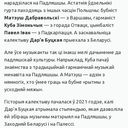
нарадзілася на Падляшшы. Астатнія ўдзельнікі
гурта паходзяць з іншых часцін Польшчы: бубніст
Матэуш Дабравольскі
— з Варшавы, гарманіст
Куба Зімоньчык
— з горада Отвацк, цымбаліст
Павел Іван
— з Падкарпацця. А заснавальніца
калектыву
Дар’я Буцкая
прыехала з Беларусі.
Але ўсе музыканты так ці інакш мелі дачыненне да
падляшскай культуры. Напрыклад, Куба пачаў
знаёмства з традыцыйнай гарманічнай музыкай
менавіта на Падляшшы. А Матэуш — адзін з
нямногіх, хто ўмее граць на бубне «рытмы з
усходняй мяжы».
Гісторыя калектыву пачалася ў 2021 годзе, калі
Дар’я Буцкая атрымала стыпендыю, якая дазволіла
ёй збіраць музычны матэрыял на Падляшшы, у
Заходняй Беларусі і на Палессі.