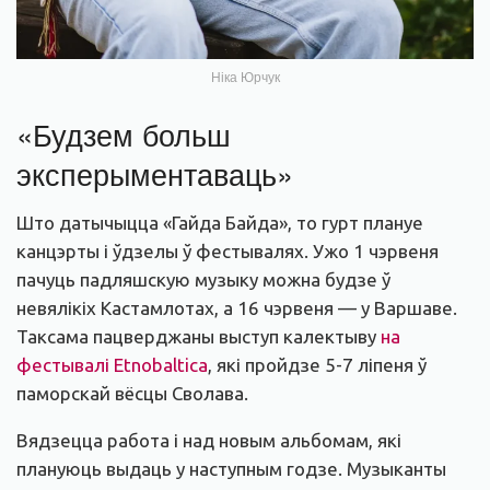
Ніка Юрчук
«Будзем больш
эксперыментаваць»
Што датычыцца «Гайда Байда», то гурт плануе
канцэрты і ўдзелы ў фестывалях. Ужо 1 чэрвеня
пачуць падляшскую музыку можна будзе ў
невялікіх Кастамлотах, а 16 чэрвеня — у Варшаве.
Таксама пацверджаны выступ калектыву
на
фестывалі Etnobaltica
, які пройдзе 5-7 ліпеня ў
паморскай вёсцы Сволава.
Вядзецца работа і над новым альбомам, які
плануюць выдаць у наступным годзе. Музыканты