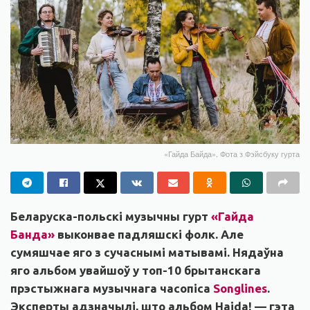
«Гайда Байда». Фота з Фэйсбуку гурта
Беларуска-польскі музычны гурт
«Гайда
Банда»
выконвае падляшскі фолк. Але
сумяшчае яго з сучаснымі матывамі. Нядаўна
яго альбом увайшоў у топ-10 брытанскага
прэстыжнага музычнага часопіса
Songlines
.
Эксперты адзначылі, што альбом Hajda! — гэта