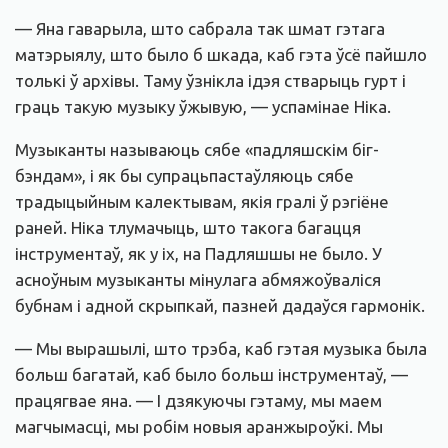
— Яна гаварыла, што сабрала так шмат гэтага
матэрыялу, што было б шкада, каб гэта ўсё пайшло
толькі ў архівы. Таму ўзнікла ідэя стварыць гурт і
граць такую музыку ўжывую, — успамінае Ніка.
Музыканты называюць сябе «падляшскім біг-
бэндам», і як бы супрацьпастаўляюць сябе
традыцыйным калектывам, якія гралі ў рэгіёне
раней. Ніка тлумачыць, што такога багацця
інструментаў, як у іх, на Падляшшы не было. У
асноўным музыканты мінулага абмяжоўваліся
бубнам і адной скрыпкай, пазней дадаўся гармонік.
— Мы вырашылі, што трэба, каб гэтая музыка была
больш багатай, каб было больш інструментаў, —
працягвае яна. — І дзякуючы гэтаму, мы маем
магчымасці, мы робім новыя аранжыроўкі. Мы