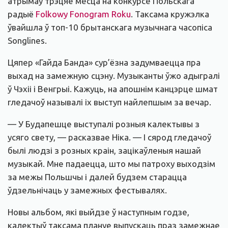
атрымаў трэцяе месца на конкурсе Польскага
радыё
Folkowy Fonogram Roku
. Таксама кружэлка
ўвайшла ў топ-10 брытанскага музычнага часопіса
Songlines.
Цяпер «Гайда Банда» сур’ёзна задумваецца пра
выхад на замежную сцэну. Музыканты ўжо адыгралі
ў Чэхіі і Венгрыі. Кажуць, на апошнім канцэрце шмат
гледачоў называлі іх выступ найлепшым за вечар.
— У Будапешце выступалі розныя калектывы з
усяго свету, — расказвае Ніка. — І сярод гледачоў
былі людзі з розных краін, зацікаўленыя нашай
музыкай. Мне падаецца, што мы патроху выходзім
за межы Польшчы і далей будзем старацца
ўдзельнічаць у замежных фестывалях.
Новы альбом, які выйдзе ў наступным годзе,
калектыў таксама плануе выпускаць праз замежнае