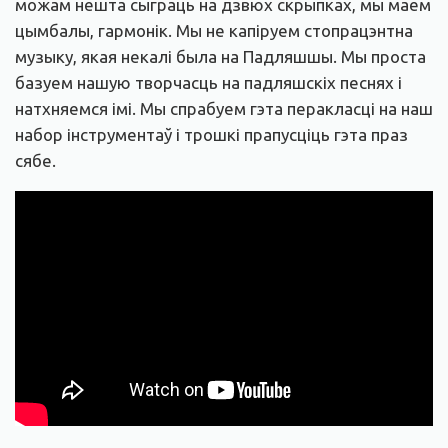
можам нешта сыграць на дзвюх скрыпках, мы маем
цымбалы, гармонік. Мы не капіруем стопрацэнтна
музыку, якая некалі была на Падляшшы. Мы проста
базуем нашую творчасць на падляшскіх песнях і
натхняемся імі. Мы спрабуем гэта перакласці на наш
набор інструментаў і трошкі прапусціць гэта праз
сябе.