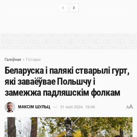
Галоўная
Гісторыі
Беларуска і палякі стварылі гурт,
які заваёўвае Польшчу і
замежжа падляшскім фолкам
A
МАКСІМ ШУЛЬЦ
31 мая 2024, 19:46
A