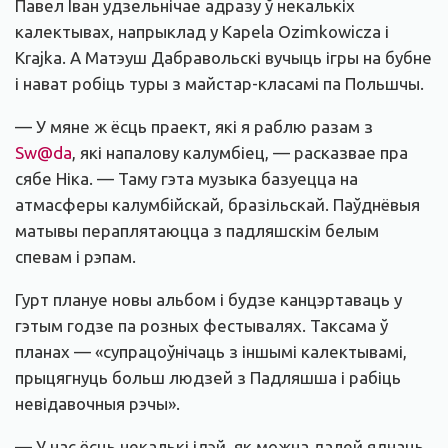
Павел Іван удзельнічае адразу ў некалькіх
калектывах, напрыклад у Kapela Ozimkowicza і
Krajka. А Матэуш Дабравольскі вучыць ігры на бубне
і нават робіць туры з майстар-класамі па Польшчы.
— У мяне ж ёсць праект, які я раблю разам з
Sw@da
, які напалову калумбіец, — расказвае пра
сябе Ніка. — Таму гэта музыка базуецца на
атмасферы калумбійскай, бразільскай. Паўднёвыя
матывы пераплятаюцца з падляшскім белым
спевам і рэпам.
Гурт плануе новы альбом і будзе канцэртаваць у
гэтым годзе па розных фестывалях. Таксама ў
планах — «супрацоўнічаць з іншымі калектывамі,
прыцягнуць больш людзей з Падляшша і рабіць
невідавочныя рэчы».
— У нас ёсць некалькі ідэй, як можна далей яднаць