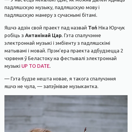
падляшскую музыку, падляшскую мову і
падляшскую манеру з сучаснымі бітамі.
Яшчэ адзін свой праект пад назвай
To
ń
Ніка Юрчук
робіць з
Антанінай Цар
. Гэта спалучэнне
электроннай музыкі і эмбіенту з падляшскімі
матывамі і мовай. Прэм’ера праекта адбудзецца 2
чэрвеня ў Беластоку на фестывалі электроннай
музыкі
UP TO DATE
.
— Гэта будзе нешта новае, я такога спалучэння
яшчэ не чула, — запэўнівае музыкантка.