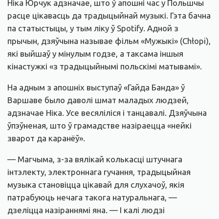
Ніка Юрчук адзначае, што ў апошні час у Польшчы
расце цікавасць да традыцыйнай музыкі. Гэта бачна
па статыстыцы, у тым ліку ў Spotify. Адной з
прычын, дзяўчына называе фільм «Мужыкі» (Chłopi),
які выйшаў у мінулым годзе, а таксама іншыя
кінастужкі «з традыцыйнымі польскімі матывамі».
На адным з апошніх выступаў «Гайда Банда» ў
Варшаве было даволі шмат маладых людзей,
адзначае Ніка. Усе весяліліся і танцавалі. Дзяўчына
ўпэўненая, што ў грамадстве назіраецца «нейкі
зварот да каранёў».
— Магчыма, з-за вялікай колькасці штучнага
інтэлекту, электроннага гучання, традыцыйная
музыка становіцца цікавай для слухачоў, якія
патрабуюць нечага такога натуральнага, —
дзеліцца назіраннямі яна. — І калі людзі