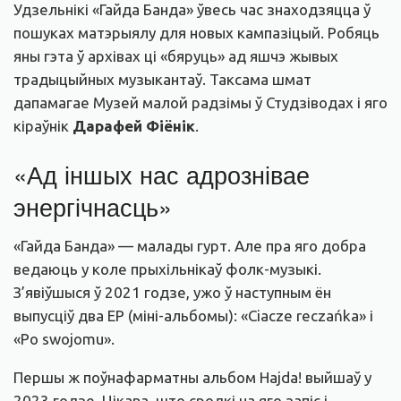
Удзельнікі «Гайда Банда» ўвесь час знаходзяцца ў
пошуках матэрыялу для новых кампазіцый. Робяць
яны гэта ў архівах ці «бяруць» ад яшчэ жывых
традыцыйных музыкантаў. Таксама шмат
дапамагае Музей малой радзімы ў Студзіводах і яго
кіраўнік
Дарафей Фіёнік
.
«Ад іншых нас адрознівае
энергічнасць»
«Гайда Банда» — малады гурт. Але пра яго добра
ведаюць у коле прыхільнікаў фолк-музыкі.
З’явіўшыся ў 2021 годзе, ужо ў наступным ён
выпусціў два EP (міні-альбомы): «Ciacze reczańka» і
«Po swojomu».
Першы ж поўнафарматны альбом Hajda! выйшаў у
2023 годзе. Цікава, што сродкі на яго запіс і