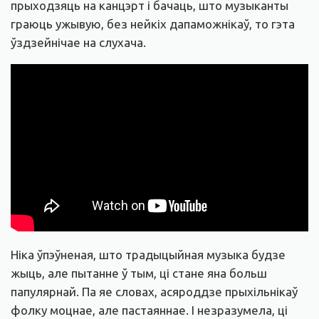
прыходзяць на канцэрт і бачаць, што музыканты
граюць ужывую, без нейкіх дапаможнікаў, то гэта
ўздзейнічае на слухача.
Ніка ўпэўненая, што традыцыйная музыка будзе
жыць, але пытанне ў тым, ці стане яна больш
папулярнай. Па яе словах, асяроддзе прыхільнікаў
фолку моцнае, але пастаяннае. І незразумела, ці