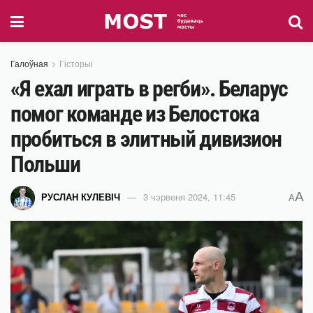
Галоўная
Гісторыі
«Я ехал играть в регби». Беларус
помог команде из Белостока
пробиться в элитный дивизион
Польши
A
РУСЛАН КУЛЕВІЧ
3 чэрвеня 2024, 11:45
A