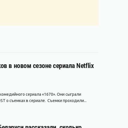
в в новом сезоне сериала Netflix
 комедийного сериала «1670». Они сыграли
ST о съемках в сериале. Съемки проходили...
 Беларуси рассказали, сколько