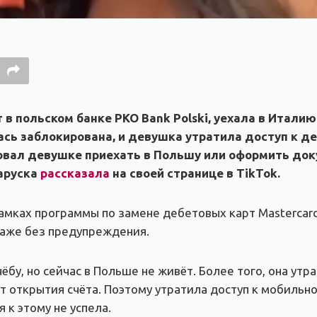
 в польском банке PKO Bank Polski, уехала в Итали
ась заблокирована, и девушка утратила доступ к де
ал девушке приехать в Польшу или оформить докум
ларуска
рассказала
на своей странице в TikTok.
амках программы по замене дебетовых карт Mastercard
даже без предупреждения.
чёбу, но сейчас в Польше не живёт. Более того, она утр
 открытия счёта. Поэтому утратила доступ к мобильн
 к этому не успела.