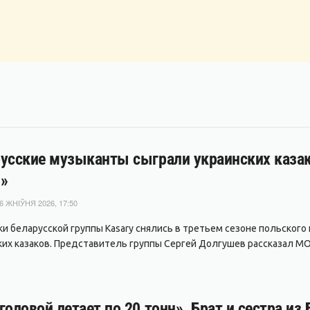
усские музыканты сыграли украинских казако
»
6 ЖНІЎНЯ 2026, 17:50
ки беларусской группы Kasary снялись в третьем сезоне польского
ких казаков. Представитель группы Сергей Долгушев рассказал MO
головой летает по 20 тонн». Брат и сестра из