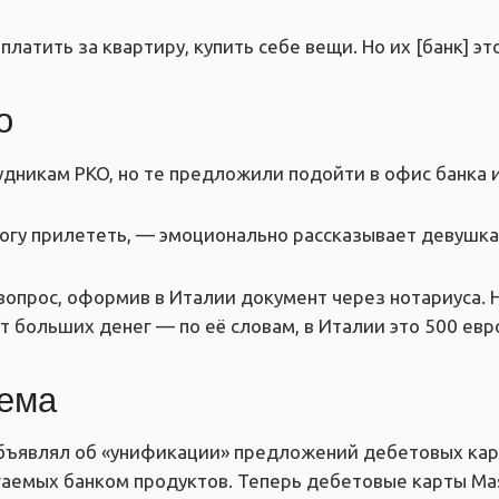
платить за квартиру, купить себе вещи. Но их [банк] э
о
дникам PKO, но те предложили подойти в офис банка и
 могу прилететь, — эмоционально рассказывает девушка
опрос, оформив в Италии документ через нотариуса. Н
ят больших денег — по её словам, в Италии это 500 евр
лема
бъявлял об «унификации» предложений дебетовых карт
гаемых банком продуктов. Теперь дебетовые карты Mas