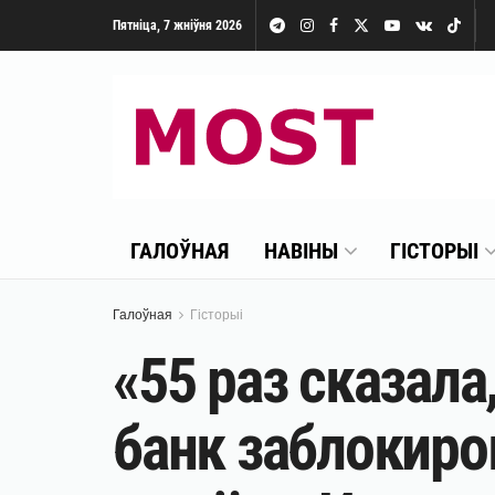
Пятніца, 7 жніўня 2026
ГАЛОЎНАЯ
НАВІНЫ
ГІСТОРЫІ
Галоўная
Гісторыі
«55 раз сказала
банк заблокиров