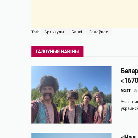
Тэгі:
Артыкулы
Банкі
Галоўнае
ГАЛОЎНЫЯ НАВІНЫ
Белар
«1670
MOST
Участни
украинс
«Над 