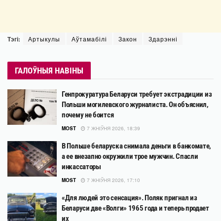
Тэгі:
Артыкулы
Аўтамабілі
Закон
Здарэнні
ГАЛОЎНЫЯ НАВІНЫ
Генпрокуратура Беларуси требует экстрадиции из
Польши могилевского журналиста. Он объяснил,
почему не боится
MOST
7 ЖНІЎНЯ 2026, 18:39
В Польше беларуска снимала деньги в банкомате,
а ее внезапно окружили трое мужчин. Спасли
инкассаторы
MOST
7 ЖНІЎНЯ 2026, 17:10
«Для людей это сенсация». Поляк пригнал из
Беларуси две «Волги» 1965 года и теперь продает
их