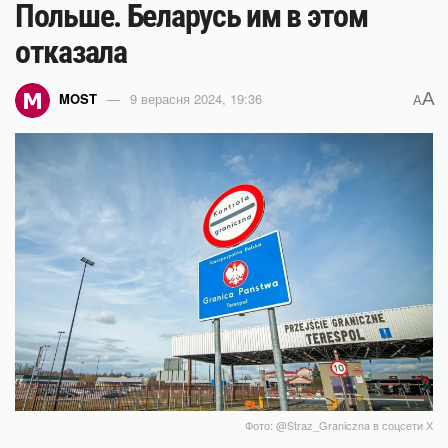
Польше. Беларусь им в этом
отказала
A
MOST
9 верасня 2024, 19:36
A
Фото: @Straz_Graniczna в соцсети Х