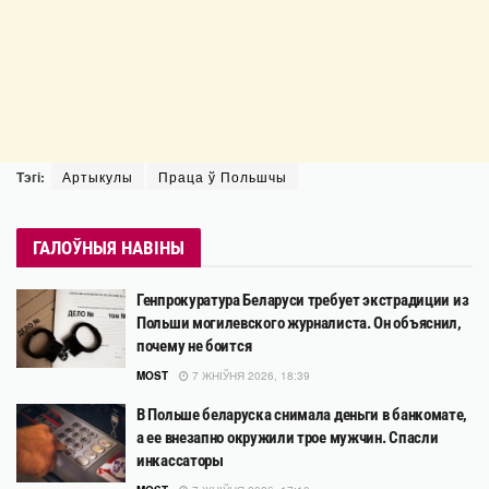
Тэгі:
Артыкулы
Праца ў Польшчы
ГАЛОЎНЫЯ НАВІНЫ
Генпрокуратура Беларуси требует экстрадиции из
Польши могилевского журналиста. Он объяснил,
почему не боится
MOST
7 ЖНІЎНЯ 2026, 18:39
В Польше беларуска снимала деньги в банкомате,
а ее внезапно окружили трое мужчин. Спасли
инкассаторы