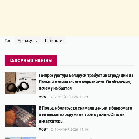
Тэгі:
Артыкулы
Шпіянаж
ГАЛОЎНЫЯ НАВІНЫ
Генпрокуратура Беларуси требует экстрадиции из
Польши могилевского журналиста. Он объяснил,
почему не боится
MOST
7 ЖНІЎНЯ 2026, 18:39
В Польше беларуска снимала деньги в банкомате,
а ее внезапно окружили трое мужчин. Спасли
инкассаторы
MOST
7 ЖНІЎНЯ 2026, 17:10