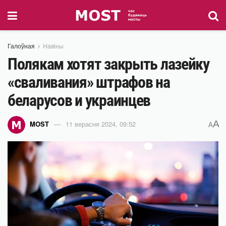
Галоўная
Навіны
Полякам хотят закрыть лазейку
«сваливания» штрафов на
беларусов и украинцев
A
MOST
11 верасня 2024, 09:52
A