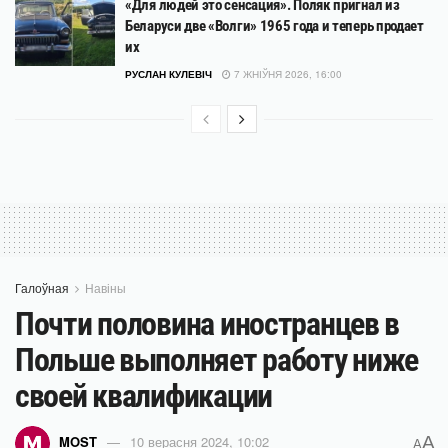
«Для людей это сенсация». Поляк пригнал из
Беларуси две «Волги» 1965 года и теперь продает
их
РУСЛАН КУЛЕВІЧ
7 ЖНІЎНЯ 2026, 16:00
Галоўная
Навіны
Почти половина иностранцев в
Польше выполняет работу ниже
своей квалификации
A
MOST
10 верасня 2024, 10:02
A