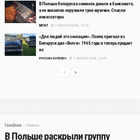
В Польше беларуска снимала деньги в банкомате,
а ее внезапно окружили трое мужчин. Спасли
инкассаторы
MOST
7 ЖНІЎНЯ 2026, 17:10
«Для людей это сенсация». Поляк пригнал из
Беларуси две «Волги» 1965 года и теперь продает
их
РУСЛАН КУЛЕВІЧ
7 ЖНІЎНЯ 2026, 16:00
Галоўная
Навіны
В Польше раскрыли группу